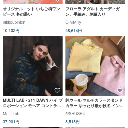
オリジナルニット いちご柄ワン
フローラ アダルト カーディガ
ピース 冬の装い
ン、手編み、刺繍入り
nikkoubinbin
OliviMilly
10,102円
58,614円
MULTI LAB - 211 DAWN ハイ プ
純ウール マルチカラースタンド
ロポーション モヘア コントラス
カラー ゆったり暖か秋冬 インナ
ト リップド パネル クルーネック
ーセーター 長袖ニット ベーシッ
Multi Lab
5!SHUSHU
セーター
ク
37,201円
8,518円