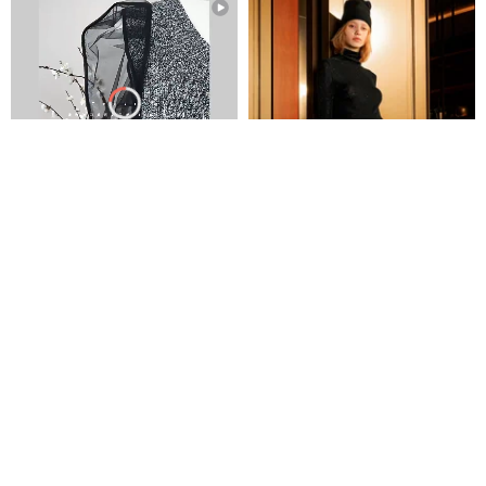
手編みメッシュ切り替えデザイ
ラメ入りハイネックウールトッ
ン 花柄ブラック ウールニットベ
プス
スト メッシュパフスリーブ
TEATREE
TAN& LUCIANA
24,151円
57,118円