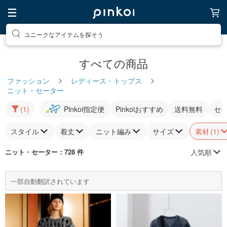
ユニークなアイテムを探そう
すべての商品
ファッション
レディース・トップス
ニット・セーター
(1)
Pinkoi指定便
Pinkoiおすすめ
送料無料
セ
スタイル
着丈
ニット編み
サイズ
素材
(1)
人気順
ニット・セーター
：728 件
一部自動翻訳されています