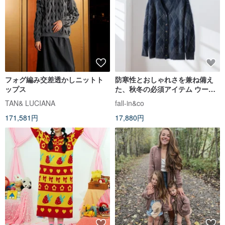
フォグ編み交差透かしニットト
防寒性とおしゃれさを兼ね備え
ップス
た、秋冬の必須アイテム ウール
とカシミヤ混カーディガン 紺
TAN& LUCIANA
fall-in&co
色 251124-1
171,581円
17,880円