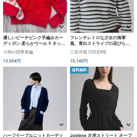
優しいピーチピンク手編みカー
フレンチレトロな少女の海軍
ディガン 柔らかウール V ネック
風、青白ストライプの花びら襟
重ね着
ニットウールセーター
小簡の四季美編
三良洋貨 COUDRE
13,504円
15,140円
送料無料
ハーフケーブルニットカーディ
Joelene 左岸ストリート オープ