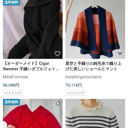
送料無料
【オーダーメイド】Cigar
星空と手織りの純毛糸で織り上
Sweater 手縫いダブルフェイス
げた美しいショールとマント
プルオーバータートルネック ウ
MétaFormose
breathingmountains
ールセーター
56,088円
70,116円
カスタム可
カスタム可
送料無料