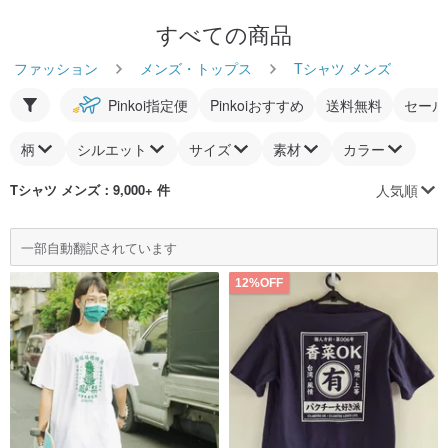
すべての商品
ファッション
メンズ・トップス
Tシャツ メンズ
Pinkoi指定便
Pinkoiおすすめ
送料無料
セール
柄
シルエット
サイズ
素材
カラー
人気順
Tシャツ メンズ
：9,000+ 件
一部自動翻訳されています
12%OFF