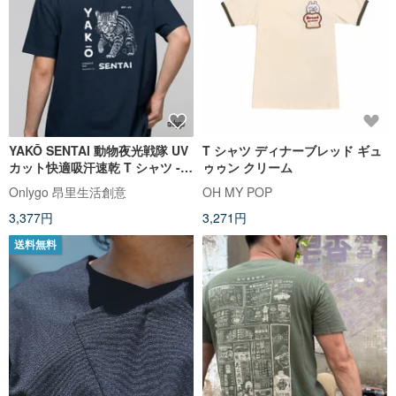
YAKŌ SENTAI 動物夜光戦隊 UV
T シャツ ディナーブレッド ギュ
カット快適吸汗速乾 T シャツ -
ゥゥン クリーム
石虎モデル
Onlygo 昂里生活創意
OH MY POP
3,377円
3,271円
送料無料