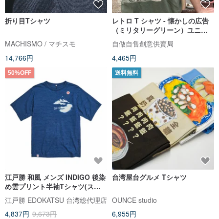
折り目Tシャツ
レトロ T シャツ - 懐かしの広告
（ミリタリーグリーン）ユニセ
ックス 男女兼用 男性へのギフト
MACHISMO / マチスモ
自做自售創意供賣局
におすすめ
14,766円
4,465円
50%OFF
送料無料
江戸勝 和風 メンズ INDIGO 後染
台湾屋台グルメ Tシャツ
め雲プリント半袖Tシャツ(スト
ーンウォッシュブルー) #トップ
江戸勝 EDOKATSU 台湾総代理店
OUNCE studio
ス
4,837円
9,673円
6,955円