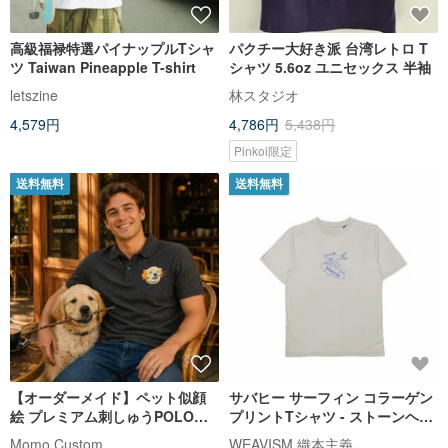
高級福禄特選パイナップルTシャ
パクチー大好き派 台湾レトロ T
ツ Taiwan Pineapple T-shirt
シャツ 5.6oz ユニセックス 半袖
letszine
林スタジオ
4,579円
4,786円
5,438円
Pinkoi限定
送料無料
送料無料
【オーダーメイド】ペット似顔
サバヒー サーフィン コラーゲン
絵 プレミアム刺しゅうPOLOシ
プリントTシャツ - ストーンヘザ
ャツ 肌に優しい純棉・快適な通
ーグレー
Momo Custom
WEAVISM 織本主義