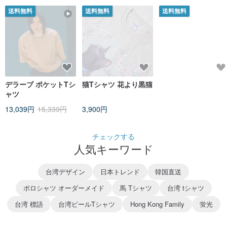
送料無料
送料無料
送料無料
デラーブ ポケットTシ
猫Tシャツ 花より黒猫
メンズクラシックポ
ャツ
｜ホワイトの開襟に
ルーのカササギ刺繍
13,039円
15,339円
3,900円
5,032円
5,718円
着回し力抜群のブル
を含む4色展開。通気
性があり肌に優しい
チェックする
人気キーワード
台湾デザイン
日本トレンド
韓国直送
ポロシャツ オーダーメイド
馬 Tシャツ
台湾 tシャツ
台湾 標語
台湾ビールTシャツ
Hong Kong Family
蛍光