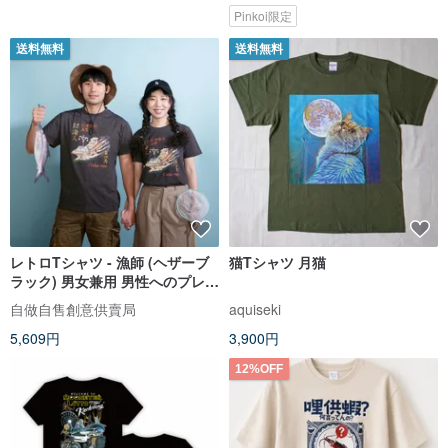
Pinkoi限定
送料無料
送料無料
レトロTシャツ - 漁師 (ヘザーブ
猫Tシャツ 月猫
ラック) 男女兼用 男性へのプレゼ
ントにおすすめ
自做自售創意供賣局
aquiseki
5,609円
3,900円
12%OFF