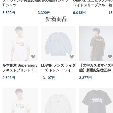
ダ・ヴィンチ黄金比猫
田舎の物語Tシャツ
OMAKE ユニセックス
e
T シャツ
ワイドスリーブクルー
袖
ネックトップス / ダブ
3,892円
3,320円
9,043円
13
ルガーゼ 米灰色
新着商品
多本創意 Superangry
EDWIN メンズ ライダ
【文字カスタマイズ
テキストプリント T
ーズ トレンド ワイド
能】新世紀福徳正神
シャツ ユニセックス
フィット 長袖 T シャ
ユニセックス半袖 T
2,805円
13,107円
3,377円
白地に赤文字
ツ (グレーブルー) #ト
シャツ コットン T ク
ップス
ルーネック PS088