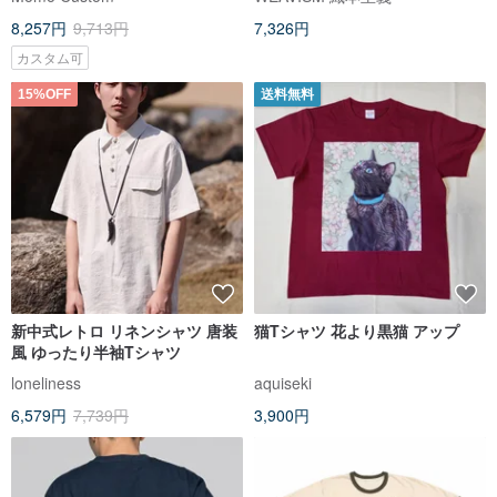
気性
8,257円
9,713円
7,326円
カスタム可
15%OFF
送料無料
新中式レトロ リネンシャツ 唐装
猫Tシャツ 花より黒猫 アップ
風 ゆったり半袖Tシャツ
loneliness
aquiseki
6,579円
7,739円
3,900円