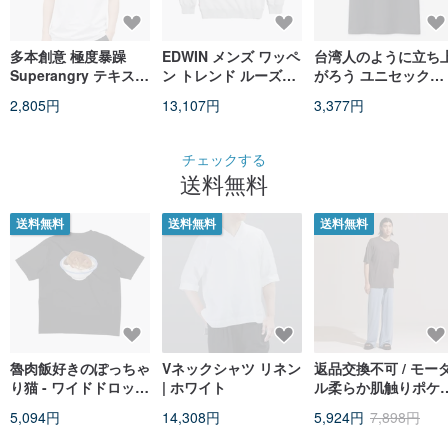
多本創意 極度暴躁
EDWIN メンズ ワッペ
台湾人のように立ち
Superangry テキスト
ン トレンド ルーズフ
がろう ユニセックス
プリント T シャツ ユ
ィット 長袖 T シャツ
半袖 T シャツ コット
2,805円
13,107円
3,377円
ニセックス 白字黒書
(シルバーグレー) #ト
ン T クルーネック
ップス
PS086
チェックする
送料無料
送料無料
送料無料
送料無料
魯肉飯好きのぽっちゃ
Vネックシャツ リネン
返品交換不可 / モー
り猫 - ワイドドロップ
| ホワイト
ル柔らか肌触りポケ
ショルダー - 2色
トトップス - マグネ
5,094円
14,308円
5,924円
7,898円
ィックグレー