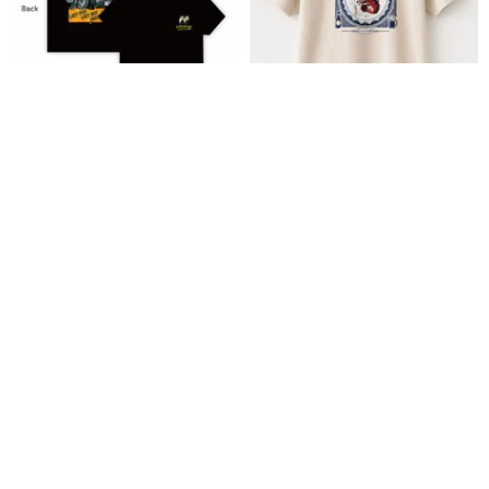
MOONEYES x LOTTO 楽多高雄
何言ってんの 台湾レトロ 赤エビ
店13周年記念 CITY Tシャツ 半袖
皿Tシャツ 5.6oz 受注生産
Gallop Kustom Kulture
林スタジオ
7,898円
4,786円
5,438円