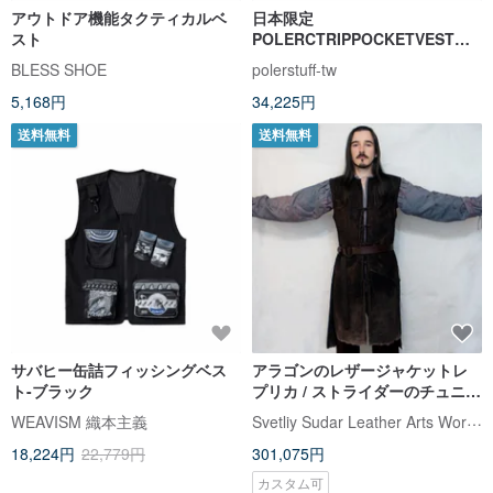
アウトドア機能タクティカルベ
日本限定
スト
POLERCTRIPPOCKETVESTツ
ーリング多機能キャミソールオ
BLESS SHOE
polerstuff-tw
リーブグリーン
5,168円
34,225円
送料無料
送料無料
サバヒー缶詰フィッシングベス
アラゴンのレザージャケットレ
ト-ブラック
プリカ / ストライダーのチュニッ
ク / タブレット / LOTR
Svetliy Sudar Leather Arts Workshop
WEAVISM 織本主義
18,224円
22,779円
301,075円
カスタム可