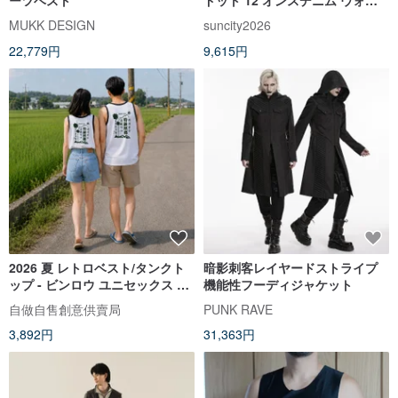
ッシュ レイルウェイワークベス
MUKK DESIGN
suncity2026
ト
22,779円
9,615円
2026 夏 レトロベスト/タンクト
暗影刺客レイヤードストライプ
ップ - ビンロウ ユニセックス 男
機能性フーディジャケット
女兼用 ギフトにおすすめ
自做自售創意供賣局
PUNK RAVE
3,892円
31,363円