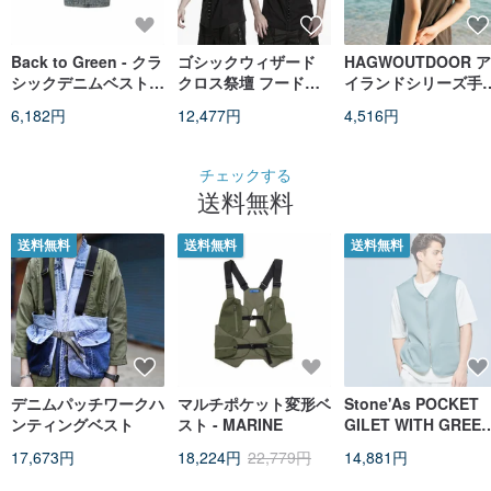
Back to Green - クラ
ゴシックウィザード
HAGWOUTDOOR ア
シックデニムベスト
クロス祭壇 フード付
イランドシリーズ手
Levi's i-01 / vest
きノースリーブトップ
きベスト具象モデル 
6,182円
12,477円
4,516円
ス
小琉球
チェックする
送料無料
送料無料
送料無料
送料無料
デニムパッチワークハ
マルチポケット変形ベ
Stone'As POCKET
ンティングベスト
スト - MARINE
GILET WITH GREE
/ ポケットデザインジ
17,673円
18,224円
22,779円
14,881円
レ - グリーン