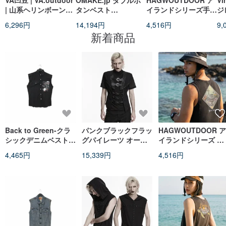
VA凹豆 | VA.outdoor
OMAKE.jp ダブルボ
HAGWOUTDOOR ア
Vi
| 山系ヘリンボーンビ
タンベスト
イランドシリーズ手描
ジ
ッグポケットデニムベ
Pazu'sVest ブルーグ
きベスト具象モデル -
ジ
6,296円
14,194円
4,516円
9,
スト
レー
小琉球
新着商品
Back to Green-クラ
パンクブラックフラッ
HAGWOUTDOOR ア
シックデニムベスト
グパイレーツ オープ
イランドシリーズ ベ
ブラックデニム スカ
ン構造ベスト
スト具象モデル - 緑
4,465円
15,339円
4,516円
ルライダー i-
02/sweater vest