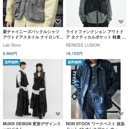
新チャイニーズバックルシャツ
ライトファンクション アウトド
アウトドアスタイル ナイロンVネ
ア タクティカルポケット 軽量 通
ックベスト ワークウェア マルチ
気性 ルアーベスト ジレ
Lab Store
REINDEE LUSION
ポケット 日本製ルーズフィット
6,960円
18,153円
Cityboy
送料無料
送料無料
MUKK DESIGN 変形デザインス
NON STOCK ワークベスト 抜染
ーツベスト
ドット 12 オンスデニム ウォバ