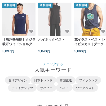
送料無料
送料無料
送料無料
【漂浮熱浪島】クジラ
ハイネックベスト
花イラストベスト | 
吸汗ワイドショルダー
イビスカス | ダーク
ベスト ネイビー（男
ルー プリントベスト
5,037円
9,043円
5,666円
女兼用）
チェックする
人気キーワード
台湾デザイン
日本トレンド
韓国直送
フィッシング
チャイナシャツ
サバヒー
ベスト
ワークベスト