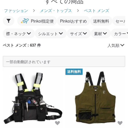
すべての商品
ファッション
メンズ・トップス
ベスト メンズ
Pinkoi指定便
Pinkoiおすすめ
送料無料
セール
襟・ネック
シルエット
サイズ
素材
カラー
人気順
ベスト メンズ
：637 件
一部自動翻訳されています
送料無料