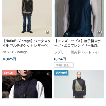
【NaSuBi Vintage】ワークスタ
【メンズトップス】格子柄スポ
イル マルチポケット レザーヴィ
ーツ・エコフレンドリー吸湿速
ンテージベスト
乾タンクトップ・台湾製
ラブリー・樂芙莉 ハンドメイドランジェリー
NaSuBi Vinatage
16,025円
6,754円
環境に優しい
15%OFF
送料無料