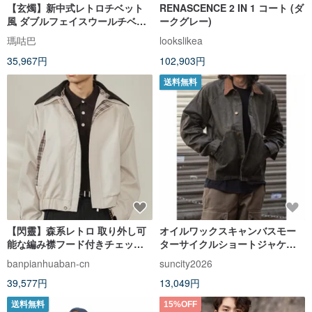
【玄燭】新中式レトロチベット
RENASCENCE 2 IN 1 コート (ダ
風 ダブルフェイスウールチベッ
ークグレー)
トローブ
瑪咕巴
lookslikea
35,967円
102,903円
送料無料
【閃靈】森系レトロ 取り外し可
オイルワックスキャンバスモー
能な編み襟フード付きチェック
ターサイクルショートジャケッ
柄ポケットジャケット/ボンバー
ト ガーメントウォッシュ加工 防
banpianhuaban-cn
suncity2026
ジャケット
風撥水 WAX JACKET
39,577円
13,049円
送料無料
15%OFF