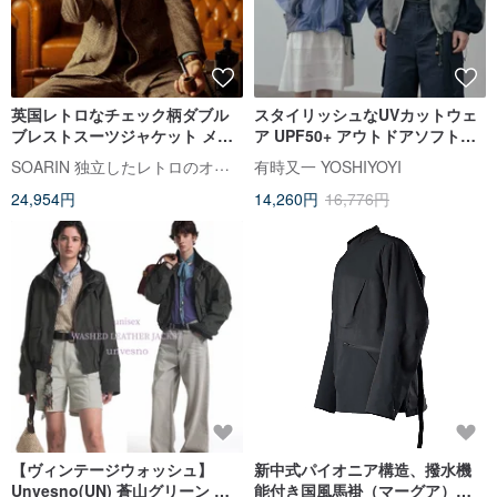
英国レトロなチェック柄ダブル
スタイリッシュなUVカットウェ
ブレストスーツジャケット メン
ア UPF50+ アウトドアソフトシ
ズ ウールチェック柄ビジネスカ
ェルジャケット
SOARIN 独立したレトロのオリジナルメンズウェア
有時又一 YOSHIYOYI
ジュアルジャケット
24,954円
14,260円
16,776円
【ヴィンテージウォッシュ】
新中式パイオニア構造、撥水機
Unvesno(UN) 蒼山グリーン レ
能付き国風馬褂（マーグア）唐