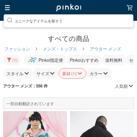
ユニークなアイテムを探そう
すべての商品
ファッション
メンズ・トップス
アウター メンズ
(1)
Pinkoi指定便
Pinkoiおすすめ
送料無料
セ
スタイル
サイズ
素材
(1)
カラー
人気順
アウター メンズ
：556 件
一部自動翻訳されています