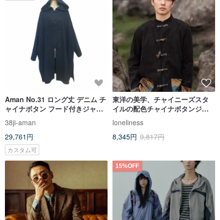
Aman No.31 ロング丈 デニム チ
東洋の美学、チャイニーズスタ
ャイナボタン フード付きジャケ
イルの配色チャイナボタンジャ
ット ブルー 男女兼用
ケット
38ji-aman
loneliness
29,761円
8,345円
9,817円
カスタム可
15%OFF