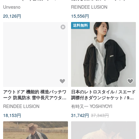
ザーカラー ウォッシュ加工 ショ
装アウター
Unvesno
REINDEE LUSION
ート丈 フライトジャケット アウ
20,126円
15,556円
ター
送料無料
アウトドア 機能的 構造パッチワ
日本のレトロスタイル / スエード
ーク 防風防水 雪中長尺アウター
調襟付きダウンジャケット / 90%
ポンチョ
ホワイトダックダウン
REINDEE LUSION
有時又一 YOSHIYOYI
18,153円
31,742円
37,343円