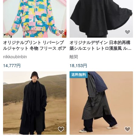
オリジナルプリント リバーシブ
オリジナルデザイン 日本的再構
ルジャケット 冬物 フリース ボア
築シルエット レトロ漢服風 ルー
ズフィット ジェンダーレス ポン
nikkoubinbin
離閑
チョショートジャケット アウタ
14,777円
18,153円
ー
送料無料