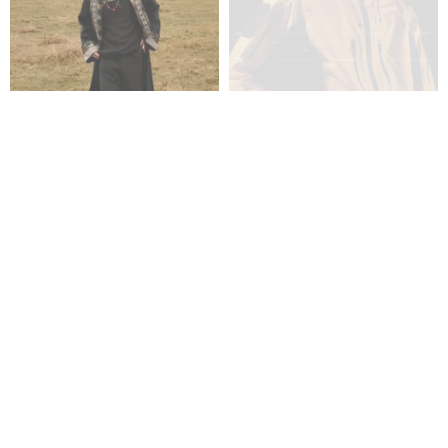
【広野に身を置く】新中式レト
溶岩シャドーオレンジ 2-in-1 全
ロチベット風 旅行チベットロー
能防水透湿タクティカル偵察シ
ブ
ェルジャケット
瑪咕巴
REINDEE LUSION
11,686円
23,346円
送料無料
送料無料