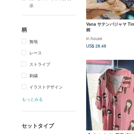
示
Vana サテンパジャマ Tiny
柄
柄
in.house
無地
US$ 28.48
レース
ストライプ
刺繍
イラストデザイン
もっとみる
セットタイプ