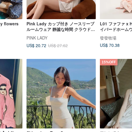
 flowers
Pink Lady カップ付き ノースリーブ
L01 ファファ x He
ルームウェア 静謐な時間 クラウドコ
イバードホーム
ットン 春夏
PINK LADY
發發牧場
US$ 70.38
US$ 20.72
US$ 27.62
15%OFF