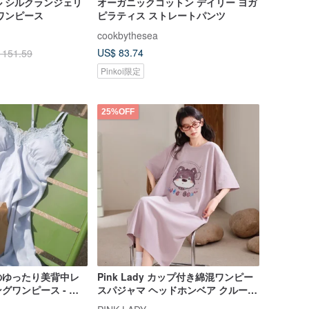
 シルクランジェリ
オーガニックコットン デイリー ヨガ
ワンピース
ピラティス ストレートパンツ
cookbythesea
US$ 83.74
 151.59
Pinkoi限定
25%OFF
のゆったり美背中レ
Pink Lady カップ付き綿混ワンピー
グワンピース - モ
スパジャマ ヘッドホンベア クルーネ
ルー
ック半袖ルームウェア レディース