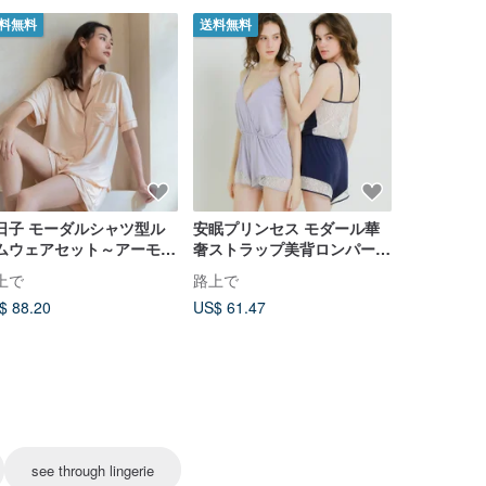
料無料
送料無料
送料無料
日子 モーダルシャツ型ル
安眠プリンセス モダール華
月シリーズ
ムウェアセット～アーモン
奢ストラップ美背ロンパース
ールセットア
ミルクティー - キャメル
- パープル
上で
路上で
路上で
$ 88.20
US$ 61.47
US$ 74.84
see through lingerie