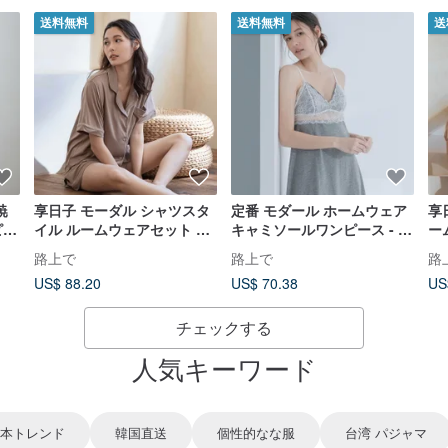
送料無料
送料無料
送
暁
享日子 モーダル シャツスタ
定番 モダール ホームウェア
享
ピン
イル ルームウェアセット ～
キャミソールワンピース - グ
ー
モカココア-コーヒー
レー
ド
路上で
路上で
路
US$ 88.20
US$ 70.38
US
チェックする
人気キーワード
本トレンド
韓国直送
個性的なな服
台湾 パジャマ