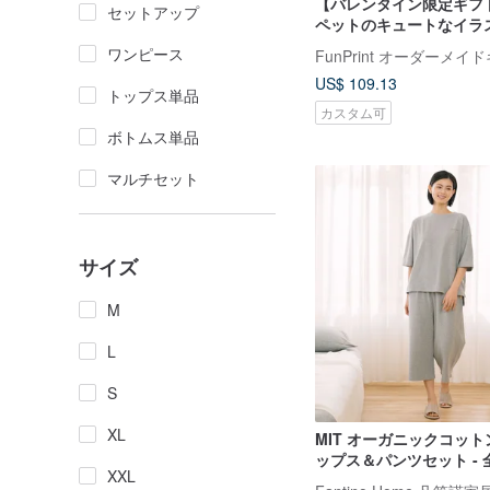
【バレンタイン限定ギフ
セットアップ
ペットのキュートなイラ
ジャマ
ワンピース
FunPrint オーダーメイ
US$ 109.13
トップス単品
カスタム可
ボトムス単品
マルチセット
サイズ
M
L
S
XL
MIT オーガニックコッ
ップス＆パンツセット - 全
XXL