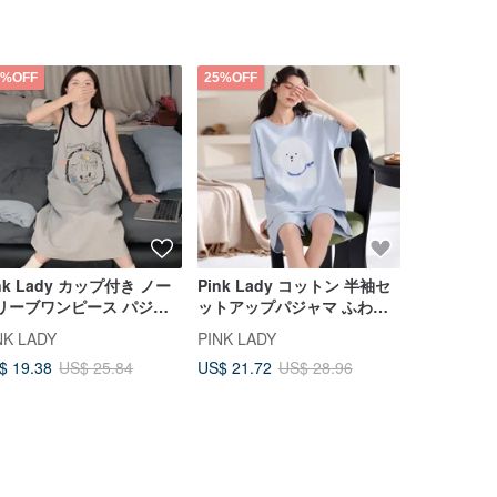
5%OFF
25%OFF
nk Lady カップ付き ノー
Pink Lady コットン 半袖セ
Vana レ
リーブワンピース パジャ
ットアップパジャマ ふわふ
Hope 柄
 花輪子猫柄 春夏 レディー
わ子犬 2 ピースパジャマ 春
しいデザイン |
NK LADY
PINK LADY
in.house
 ルームウェア
夏ルームウェア
The magica
US$ 28.48
$ 19.38
US$ 21.72
US$ 25.84
US$ 28.96