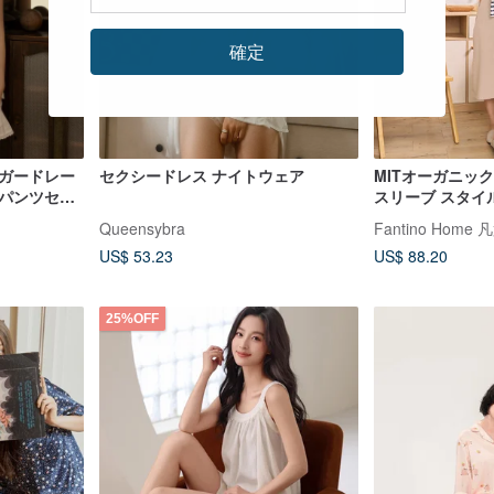
確定
ジャガードレー
セクシードレス ナイトウェア
MITオーガニッ
トパンツセッ
スリーブ スタイ
ピース - 全3色
Queensybra
Fantino Hom
US$ 53.23
US$ 88.20
25%OFF