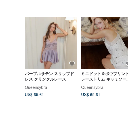
パープルサテン スリップド
ミニドット＆ボウプリン
レス クリンクルレース
レーストリム キャミソー
＆ショートパンツ
Queensybra
Queensybra
US$ 65.61
US$ 65.61