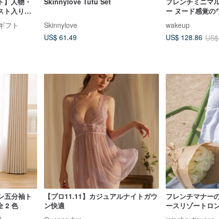
ト】人物・
Skinnylove Tutu Set
フレンチミニマル
スト入りパ
ー ヌード感覚の
ドギフト
Skinnylove
wakeup
US$ 61.49
US$ 128.86
US$
トン五分袖ト
【プロ11.11】カジュアルナイトガウ
フレンチマナー
 2 色
ン快適
ースリゾートロン
ネの庭園 朝霧ブ