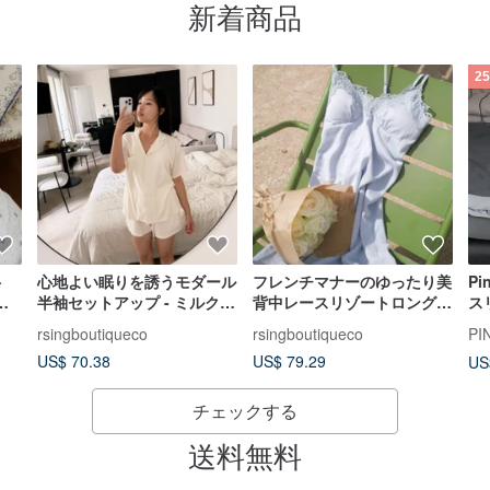
新着商品
2
ト
心地よい眠りを誘うモダール
フレンチマナーのゆったり美
Pi
ル
半袖セットアップ - ミルクホ
背中レースリゾートロングワ
ス
ワイト
ンピース - モネの庭園 朝霧
マ
rsingboutiqueco
rsingboutiqueco
PI
ブルー
ス
US$ 70.38
US$ 79.29
US
チェックする
送料無料