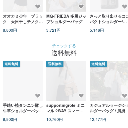
オオカミ少年 ブラッ
MQ-FRIEDA 多層ジッ
さっと取り出せるコ
ク 天日干しチノクロ
プショルダーバッグ
パクトショルダー/撥
ス ワンショルダーバ
水フラップショルダ
8,800円
3,721円
5,146円
ッグ
バッグ/ティッシュ内
蔵/マグネット開口
部/DG133
チェックする
送料無料
送料無料
送料無料
送料無料
手縫い植タンニン鞣し
supportingrole ミニ
カジュアルラージシ
牛革ショルダーバッグ
マル 2WAY スマート
ルダーバッグ / 肩掛
2way ブラック
シティ機能と旅の美学
け・斜め掛け 2WAY 
9,800円
10,760円
12,477円
ライトトラベル撥水バ
ハンドメイド受注生
ックパック ブラウン