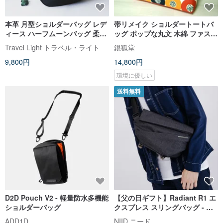
本革 月型ショルダーバッグ レデ
帯リメイク ショルダートートバ
ィース ハーフムーンバッグ 柔ら
ッグ ポップな丸文 木綿 ファスナ
かレザー 肩掛け シンプル ナチュ
ー付 A4サイズ
Travel Light トラベル・ライト
銀狐堂
ラル 大人可愛い
9,800円
14,800円
環境に優しい
送料無料
D2D Pouch V2 - 軽量防水多機能
【父の日ギフト】Radiant R1 エ
ショルダーバッグ
クスプレス スリングバッグ - オ
ブシディアンブラック
ADD1D
NIID ニード