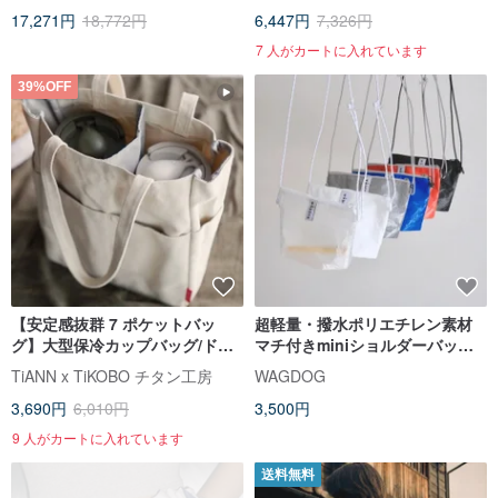
17,271円
18,772円
6,447円
7,326円
7 人がカートに入れています
39%OFF
【安定感抜群 7 ポケットバッ
超軽量・撥水ポリエチレン素材
グ】大型保冷カップバッグ/ドリ
マチ付きminiショルダーバッ
ンクカップバッグ/エコカップバ
グ・サコッシュ
TiANN x TiKOBO チタン工房
WAGDOG
ッグ/斜め掛けバッグ
3,690円
6,010円
3,500円
9 人がカートに入れています
送料無料