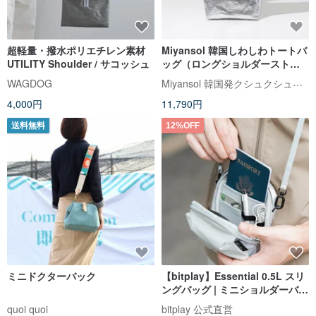
超軽量・撥水ポリエチレン素材
Miyansol 韓国しわしわトートバ
UTILITY Shoulder / サコッシュ
ッグ（ロングショルダーストラ
ップ）-A.ギャラクシースノーア
Miyansol 韓国発クシュクシュバッグ｜台湾公式代理店
WAGDOG
イス 防水軽量通勤モデル
4,000円
11,790円
送料無料
12%OFF
ミニドクターバック
【bitplay】Essential 0.5L スリ
ングバッグ | ミニショルダーバッ
グ
quoi quoi
bitplay 公式直営