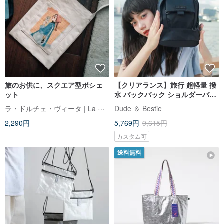
旅のお供に、スクエア型ポシェ
【クリアランス】旅行 超軽量 撥
ット
水 バックパック ショルダーバッ
グ 2WAY 親子コーデ レディース
ラ・ドルチェ・ヴィータ | La Dolce Vita
Dude ＆ Bestie
2,290円
5,769円
9,615円
カスタム可
送料無料