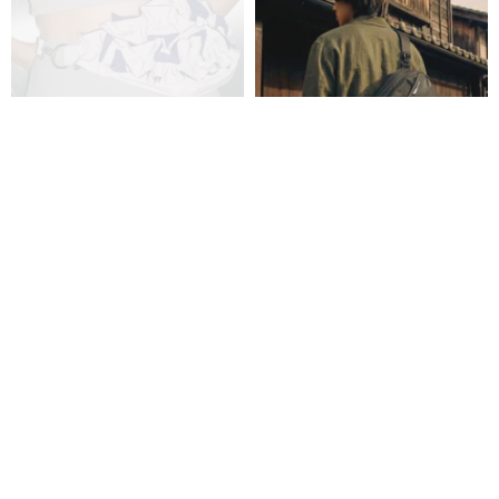
オリジナル胸フリル胃ウエスト
【父の日ギフト】NEO N2 MAX
バッグ -グレーの表面とブルーの
職人ナミ スリングバッグ
背景
PLUMfLOOR
NIID ニード
19,686円
18,200円
送料無料