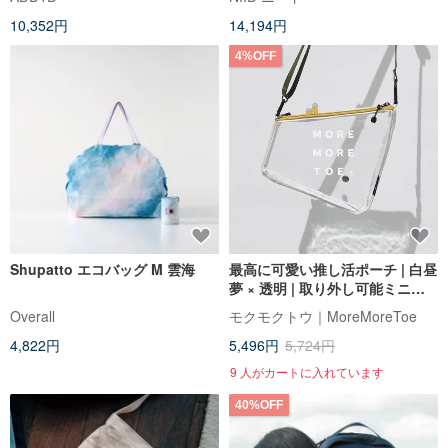
10,352円
14,194円
4%OFF
Shupatto エコバッグ M 雲海
最高に可愛い推し活ポーチ | 白昼
夢 × 透明 | 取り外し可能ミニポ
ーチ＋機能性ストラップ
Overall
モクモクトウ｜MoreMoreToe
4,822円
5,496円
5,724円
9 人がカートに入れています
40%OFF