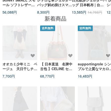
SUNNY SMALL スモ
レトロな革ショルダー
日光散歩ショルダーバ
【
ール ソフトレザーシ
バッグ斜め掛けスマホ
ッグ 日本帆布 | 台湾
シ
ョルダーバッグ ブラ
ショルダー長財布収納
製
イ
56,088円
8,300円
13,585円
14,766円
12
ック
可能
ッ
新着商品
ク
送料無料
送料無料
オオカミ少年ミニ ベ
【 日本直送 名牌中
supportingrole シン
ージュ 天日干しチノ
古包 】CELINE セリ
プルで上質なマカロ
クロス ワンショルダ
ーヌ マカダム ショル
カラー 3WAY 軽量 本
7,700円
68,770円
16,483円
ーバッグ
ダーバッグ ブラウン
革 ボストンバッグ
ブラゾン型押し PVC
（ハンド/ショルダー/
巾着 vintage オール
クロスボディ）
ド mp3xvi