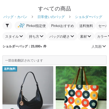
すべての商品
バッグ・カバン
日常使いのバッグ
ショルダーバッグ
Pinkoi指定便
Pinkoiおすすめ
送料無料
セール
スタイル
持ち方
バッグの硬さ
素材
カラー
人気順
ショルダーバッグ
：23,000+ 件
一部自動翻訳されています
送料無料