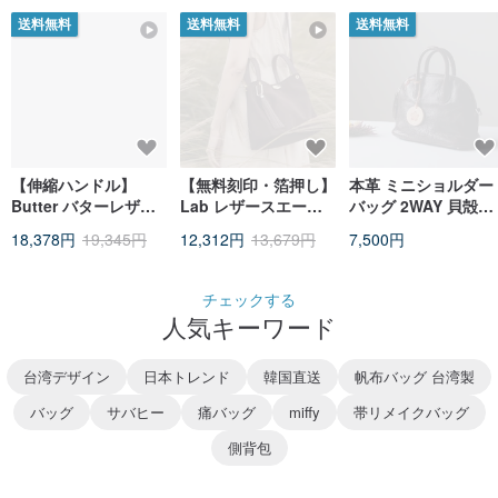
送料無料
送料無料
送料無料
【伸縮ハンドル】
【無料刻印・箔押し】
本革 ミニショルダー
Butter バターレザー
Lab レザースエード
バッグ 2WAY 貝殻型
バゲットバッグ / バン
ミニバケットバッグ/
ダークブラウン
18,378円
19,345円
12,312円
13,679円
7,500円
鳩グレー
ココア（インナーバッ
グ、タッセルチャーム
付き）
チェックする
人気キーワード
台湾デザイン
日本トレンド
韓国直送
帆布バッグ 台湾製
バッグ
サバヒー
痛バッグ
miffy
帯リメイクバッグ
側背包