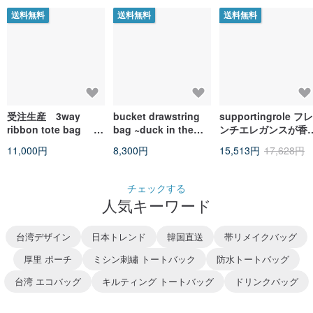
送料無料
送料無料
送料無料
受注生産 3way
bucket drawstring
supportingrole フレ
ribbon tote bag
bag ~duck in the
ンチエレガンスが香
ecru
garden~
る、カーキのシンプ
11,000円
8,300円
15,513円
17,628円
上品な本革ボストン
ッグ
チェックする
人気キーワード
台湾デザイン
日本トレンド
韓国直送
帯リメイクバッグ
厚里 ポーチ
ミシン刺繡 トートバック
防水トートバッグ
台湾 エコバッグ
キルティング トートバッグ
ドリンクバッグ