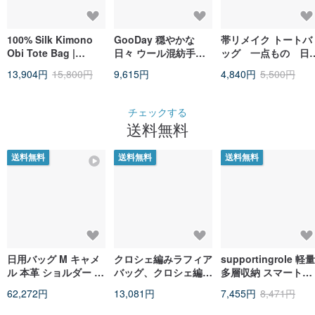
100% Silk Kimono
GooDay 穏やかな
帯リメイク トートバ
Obi Tote Bag |
日々 ウール混紡手編
ッグ 一点もの 日
Artisan Embroidered
みトートバッグ
製 和モダン
13,904円
15,800円
9,615円
4,840円
5,500円
Japanese【Atelier
Direct】
チェックする
送料無料
送料無料
送料無料
送料無料
日用バッグ M キャメ
クロシェ編みラフィア
supportingrole 軽量
ル 本革 ショルダー ト
バッグ、クロシェ編み
多層収納 スマート多
ートバッグ
ショルダーペーパーヤ
用途ハンド＆ショル
62,272円
13,081円
7,455円
8,471円
ーンバッグ
ーバッグ ブラックグ
レー