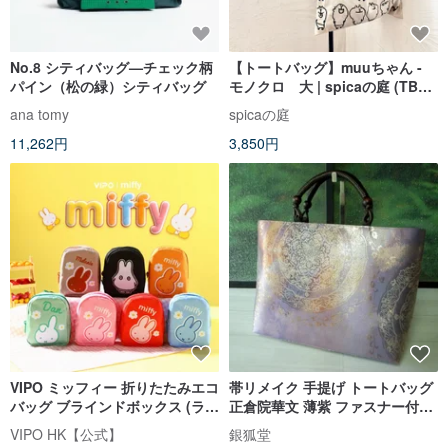
No.8 シティバッグ—チェック柄
【トートバッグ】muuちゃん -
パイン（松の緑）シティバッグ
モノクロ 大 | spicaの庭 (TB7,
TB8)
ana tomy
spicaの庭
11,262円
3,850円
VIPO ミッフィー 折りたたみエコ
帯リメイク 手提げ トートバッグ
バッグ ブラインドボックス (ラン
正倉院華文 薄紫 ファスナー付
ダムパッケージ) MIF37566
A4サイズ
VIPO HK【公式】
銀狐堂