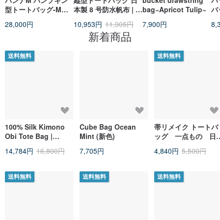
パンナM パンプキン
縦型トートバッグ 日
bucket drawstring
パ
型トートバッグ-Mサ
本製 8 号防水帆布 | 台
bag~Apricot Tulip~
バ
イズ【3サイズ×革6色
湾デザイン制作
28,000円
10,953円
11,905円
7,900円
8,
×糸12色から選択】手
新着商品
縫い刺繍のカスタム無
料 / 日本製 / ギフト対
応 【jb-2-m】
送料無料
送料無料
100% Silk Kimono
Cube Bag Ocean
帯リメイク トートバ
Obi Tote Bag |
Mint (新色)
ッグ 一点もの 日
Artisan Embroidered
製 和モダン
14,784円
16,800円
7,705円
4,840円
5,500円
Japanese【Atelier
Direct】
送料無料
送料無料
送料無料