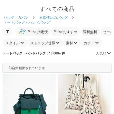
すべての商品
バッグ・カバン
日常使いのバッグ
トートバッグ・ハンドバッグ
Pinkoi指定便
Pinkoiおすすめ
送料無料
セール
スタイル
ストラップ仕様
素材
カラー
人気順
トートバッグ・ハンドバッグ
：16,000+ 件
一部自動翻訳されています