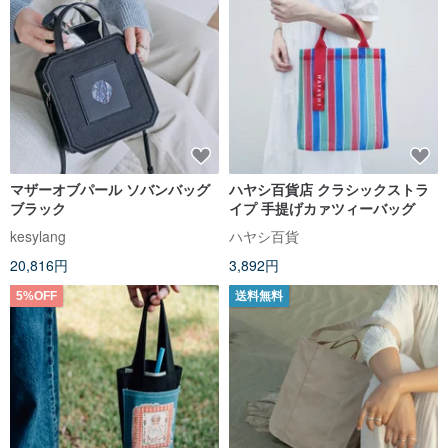
マザーオブパール ソバンバッグ
ハヤシ百貨店 クラシックストラ
ブラック
イプ 手提げカァツィーバッグ
kesylang
ハヤシ百貨
20,816円
3,892円
5%OFF
送料無料