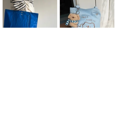
超軽量・撥水ポリエチレン素材
コアラ刺繍キャンバスバッグ - 2
DAILYトートバッグ / blue
色展開
WAGDOG
wiwikoala
5,000円
3,549円