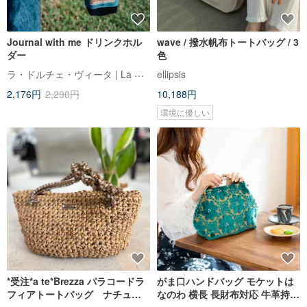
Journal with me ドリンクホル
wave / 撥水帆布トートバッグ / 3
ダー
色
ラ・ドルチェ・ヴィータ | La Dolce Vita
ellipsis
2,176円
2,290円
10,188円
環境に優しい
*受注*a te*Brezza パラコードラ
がま口ハンドバッグ モケットは
フィアトートバッグ ナチュラ
なのわ 横長 長財布対応 牛革持ち
ル*キャメルドット
手 日本製