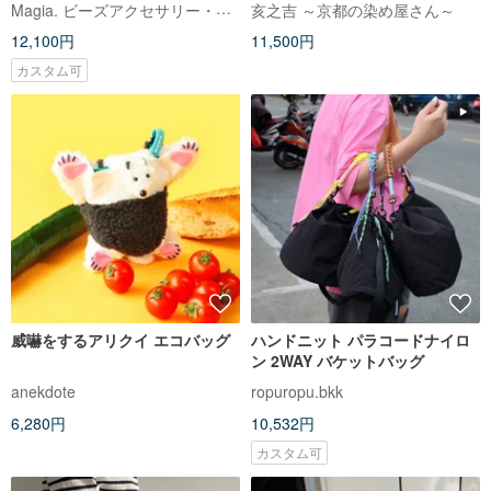
Magia. ビーズアクセサリー・かぎ針・パラコード編み師
亥之吉 ～京都の染め屋さん～
12,100円
11,500円
カスタム可
威嚇をするアリクイ エコバッグ
ハンドニット パラコードナイロ
ン 2WAY バケットバッグ
anekdote
ropuropu.bkk
6,280円
10,532円
カスタム可