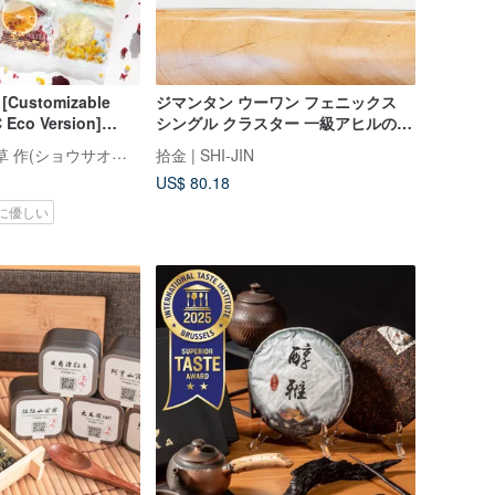
1 [Customizable
ジマンタン ウーワン フェニックス
 Eco Version]
シングル クラスター 一級アヒルの糞
lavors: Dried Fruit
の香り アーモンドの香り ナイトレー
Grassphere・小草 作(ショウサオズオ)
拾金 | SHI-JIN
ruit Tea
シンの香り 天宮蘭
US$ 80.18
に優しい