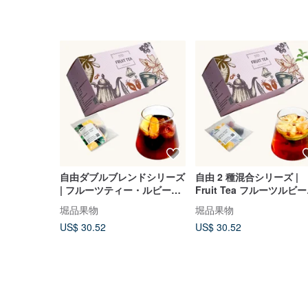
自由ダブルブレンドシリーズ
自由 2 種混合シリーズ |
| フルーツティー・ルビー紅
Fruit Tea フルーツルビー
茶 10 個入り (純粋な果実の
個入り (自然な後味の甘さ 
堀品果物
堀品果物
香り | あなただけの紅茶をブ
あなただけの紅茶をブレ
US$ 30.52
US$ 30.52
レンド)
ド)