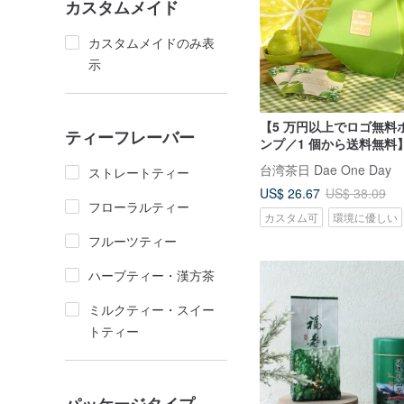
カスタムメイド
カスタムメイドのみ表
示
【5 万円以上でロゴ無料
ティーフレーバー
ンプ／1 個から送料無料
ギフトボックス 他にな
台湾茶日 Dae One Day
ストレートティー
ィブな柚子ギフト
US$ 26.67
US$ 38.09
フローラルティー
カスタム可
環境に優しい
7 人がカートに入れています
フルーツティー
ハーブティー・漢方茶
ミルクティー・スイー
トティー