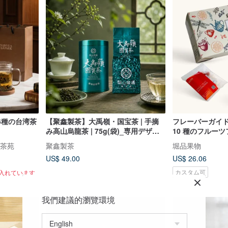
6種の台湾茶
【聚鑫製茶】大禹嶺・国宝茶 | 手摘
フレーバーガイド｜Fr
み高山烏龍茶 | 75g(袋)_専用デザイ
10 種のフルー
ン茶缶付
ズドライフルー
意茶苑
聚鑫製茶
堀品果物
US$ 49.00
US$ 26.06
カスタム可
に入れています
我們建議的瀏覽環境