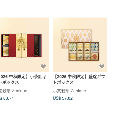
2026 中秋限定】小茶紅ギ
【2026 中秋限定】盛綻ギフ
【香港・マ
トボックス
トボックス
箱セット】
ツティー 
栽堂 Zenique
小茶栽堂 Zenique
ギフトボッ
$ 83.74
US$ 57.02
US$ 140.7
ズギフト