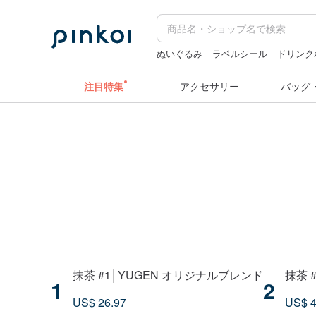
ぬいぐるみ
ラベルシール
ドリンク
台湾
hwara
ミッフィー ぬいぐるみ
注目特集
アクセサリー
バッグ
抹茶 #1│YUGEN オリジナルブレンド
抹茶 
1
2
US$ 26.97
US$ 4