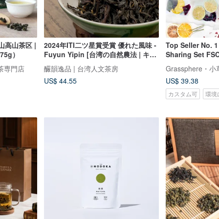
山高山茶区 |
2024年ITI二ツ星賞受賞 優れた風味 -
Top Seller No. 
75g）
Fuyun Yipin [台湾の自然農法 | キン
Sharing Set FSC
モクセイの香り烏龍茶]
Xiaocaotso 30 F
茶専門店
釅韻逸品 | 台湾人文茶房
Infused Water, F
US$ 44.55
US$ 39.38
カスタム可
環境