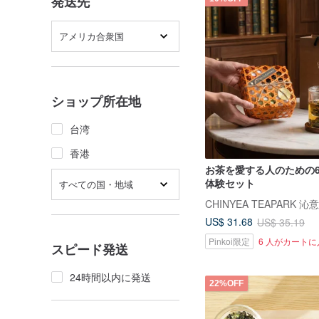
発送先
アメリカ合衆国
ショップ所在地
台湾
香港
お茶を愛する人のための
体験セット
すべての国・地域
CHINYEA TEAPARK 沁
US$ 31.68
US$ 35.19
Pinkoi限定
6 人がカート
スピード発送
24時間以内に発送
22%OFF