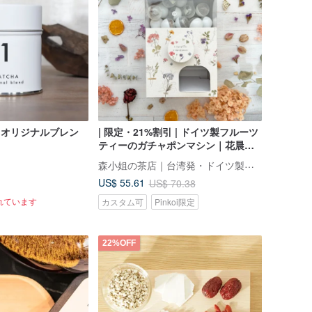
EN オリジナルブレン
| 限定・21%割引 | ドイツ製フルーツ
ティーのガチャポンマシン｜花晨月
夕にお茶と出会う｜ギフトボックス
森小姐の茶店｜台湾発・ドイツ製法ハーブティー
US$ 55.61
US$ 70.38
れています
カスタム可
Pinkoi限定
7 人がカートに入れています
22%OFF