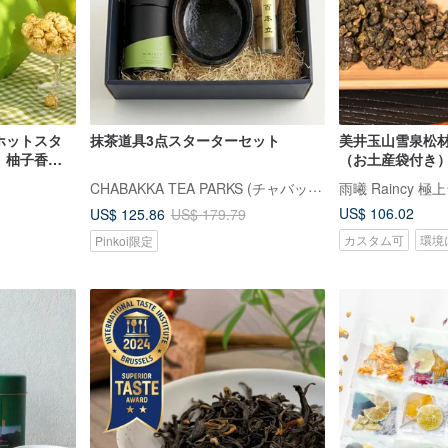
ホットスタ
抹茶道具3点スターターセット
美井玉山雪泉松
】柚子香る
（お土産袋付き
いクリエイテ
CHABAKKA TEA PARKS (チャバッカ ティーパークス)
雨曦 Raincy 
US$ 106.02
US$ 125.86
US$ 179.79
カスタム可
環境
Pinkoi限定