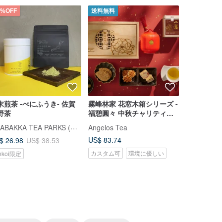
0%OFF
送料無料
30%OFF
末煎茶 -べにふうき- 佐賀
霧峰林家 花窓木箱シリーズ -
和紅茶 -在
野茶
福憩圓々 中秋チャリティギ
産
フトボックス 法人向けカス
CHABAKKA TEA PARKS (チャバッカ ティーパークス)
Angelos Tea
タマイズ、ESG 対応
US$ 83.74
$ 26.98
US$ 32.97
US$ 38.53
カスタム可
環境に優しい
nkoi限定
Pinkoi限定