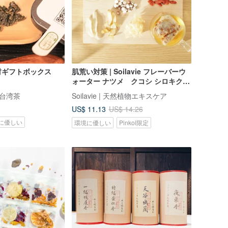
材ギフトボックス
肌荒い対策 | Soilavie フレーバーウ
）
ォーター ナツメ クコシ シロキクラ
ゲ 10個入りセット
極上台湾茶
Soilavie | 天然植物エキスケア
US$ 11.13
US$ 14.26
に優しい
環境に優しい
Pinkoi限定