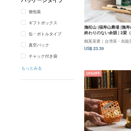
パッケージタイプ
個包装
ギフトボックス
撫松山 |福寿山農場 |撫寿
終わりのない余韻 | 2梁（
缶・ボトルタイプ
鶴茗茶業｜台湾茶・烏龍
真空パック
US$ 23.39
チャック付き袋
もっとみる
10%OFF