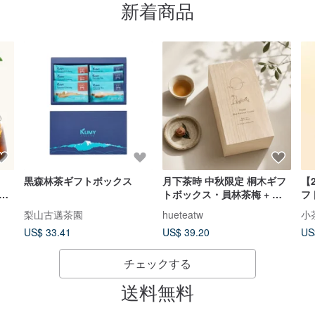
新着商品
黒森林茶ギフトボックス
月下茶時 中秋限定 桐木ギフ
【
10
トボックス・員林茶梅 + ド
フ
|
イツ産フルーツティー・贈り
梨山古邁茶園
hueteatw
小茶
ン
物 中秋節ギフトボックス
US$ 33.41
US$ 39.20
US
チェックする
送料無料