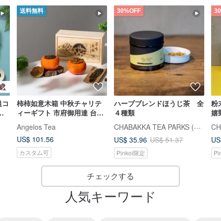
送料無料
30%OFF
3
祖コ
柿柿如意木箱 中秋チャリテ
ハーブブレンドほうじ茶 全
粉
紅
ィーギフト 市府御用達 台湾
４種類
嬉
温カ
高山プレミアムティー
CHABAKKA TEA PARKS (チャバッカ ティーパークス)
Angelos Tea
TCOD 台中
US$ 101.56
US$ 35.96
US
US$ 51.37
カスタム可
Pinkoi限定
Pi
チェックする
人気キーワード