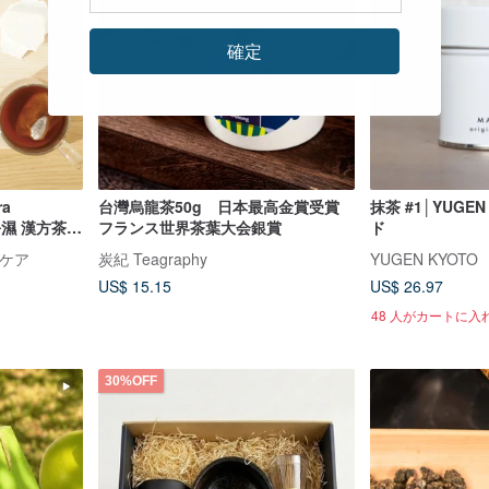
確定
a
台灣烏龍茶50g 日本最高金賞受賞
抹茶 #1│YUG
淨濕 漢方茶 /
フランス世界茶葉大会銀賞
ド
んそう
スケア
炭紀 Teagraphy
YUGEN KYOTO
US$ 15.15
US$ 26.97
48 人がカートに入
30%OFF