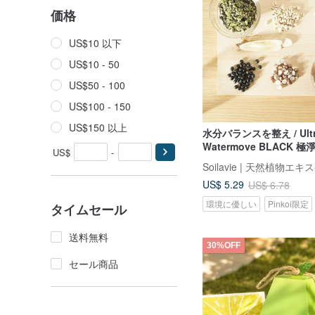
価格
US$10 以下
US$10 - 50
US$50 - 100
US$100 - 150
US$150 以上
水分バランスを整え / Ultr
Watermove BLACK 極
US$
-
くろまめ / きゅうぎ / か
Soilavie | 天然植物エキ
US$ 5.29
US$ 6.78
環境に優しい
Pinkoi限定
タイムセール
送料無料
30%OFF
セール商品