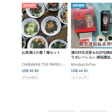
30%OFF
送料無料
お茶漬けの素７種セット
漫DAY生活茶＆白沙屯媽
ラボレーション 媽祖護佑
茶ギフトセット＋媽祖保
CHABAKKA TEA PARKS (チャバッカ ティーパークス)
MondayLifeTea
ップ
US$ 95.89
US$ 44.50
Pinkoi限定
カスタム可