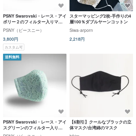
PSNY Swarovski・レース・アイ
スターマッピング2枚-手作りの4
ボリー２のフィルター入りマス
層100％ダブルヤーンコットン
ク LM6s
PSNY（ピースニー）
Siwa-arporn
3,800円
2,218円
カスタム可
送料無料
PSNY Swarovski・レース・アイ
【6割引】クールなブラックの立
スグリーンのフィルター入りマ
体マスク/台湾綿のマスク
スク LM5s
PSNY（ピースニー）
hikim