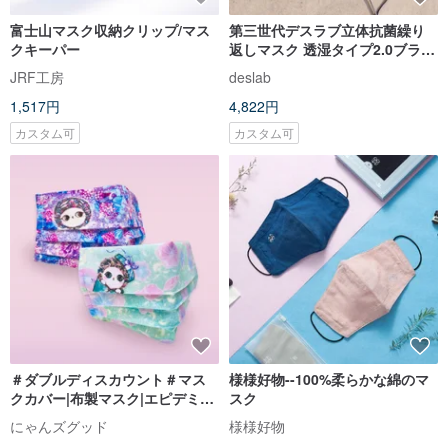
富士山マスク収納クリップ/マス
第三世代デスラブ立体抗菌繰り
クキーパー
返しマスク 透湿タイプ2.0ブラッ
クスペシャルエディションとセ
JRF工房
deslab
ット
1,517円
4,822円
カスタム可
カスタム可
＃ダブルディスカウント＃マス
様様好物--100%柔らかな綿のマ
クカバー|布製マスク|エピデミッ
スク
ク防止|通気性と快適性
にゃんズグッド
様様好物