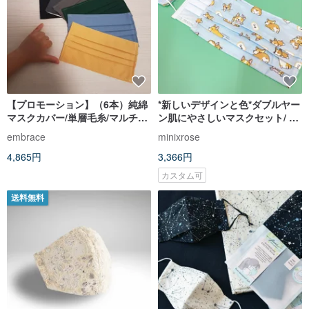
【プロモーション】（6本）純綿
*新しいデザインと色*ダブルヤー
マスクカバー/単層毛糸/マルチカ
ン肌にやさしいマスクセット/ 3
ラー/ウォッシャブル
点セット/メディカルマスクは含
embrace
minixrose
まれていません
4,865円
3,366円
カスタム可
送料無料