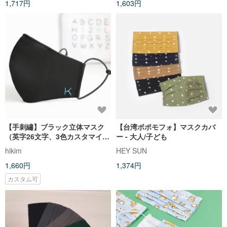
1,717円
1,603円
【手刺繡】ブラック立体マスク
【台湾ボポモフォ】マスクカバ
（英字26文字、3色カスタマイズ
ー - 大人/子ども
可）台湾綿マスク/手作り
hikim
HEY SUN
1,660円
1,374円
カスタム可