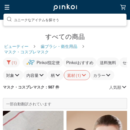
ユニークなアイテムを探そう
すべての商品
ビューティー
歯ブラシ・衛生用品
マスク・コスプレマスク
(1)
Pinkoi指定便
Pinkoiおすすめ
送料無料
セ
対象
内容量
柄
素材
(1)
カラー
人気順
マスク・コスプレマスク
：987 件
一部自動翻訳されています