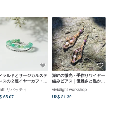
送料無料
メラルドとサージカルステ
湖畔の微光 - 手作りワイヤー
Rhododend
レスの２連イヤーカフ・シ
編みピアス │優雅さと温かみ
アメジスト
バー・ゴールド 叡智の石
のある輝き
デンドロン
patti リパッティ
vividlight workshop
Ka-gan.art
$ 65.07
US$ 21.39
US$ 95.47