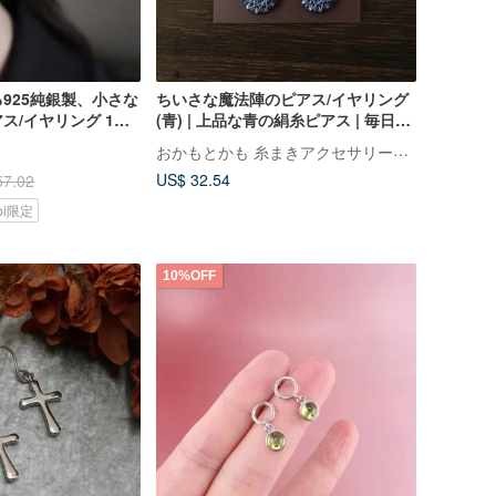
925純銀製、小さな
ちいさな魔法陣のピアス/イヤリング
ス/イヤリング 1ペ
(青) | 上品な青の絹糸ピアス | 毎日を
ング無料
彩る小さな輝き
おかもとかも 糸まきアクセサリー専門店
US$ 32.54
57.02
koi限定
10%OFF