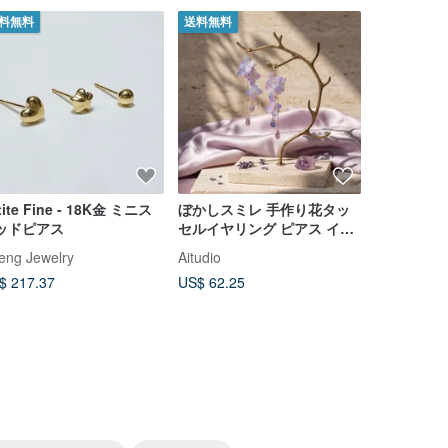
料無料
送料無料
送料無料
tite Fine - 18K金 ミニス
ぼかしスミレ 手作り花タッ
現品限り 
ッドピアス
セルイヤリング ピアス イヤ
ラルカラー
リングクリップ
ヤパールピ
eng Jewelry
Aitudio
KOKO PEA
7.5mm天
$ 217.37
US$ 62.25
US$ 134.6
Akoya珍珠
金 pt鉑金
カスタム可