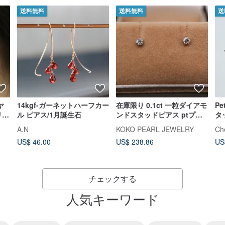
送料無料
送料無料
送
ヤ
14kgf-ガーネットハーフカー
在庫限り 0.1ct 一粒ダイアモ
Pe
リン
ル ピアス/1月誕生石
ンドスタッドピアス ptプラ
タ
明な
チナ 日本直送 數量限定
A.N
KOKO PEARL JEWELRY
Ch
ンホ
0.05ct x 2pc合計0.1ct天然
US$ 46.00
US$ 238.86
US
鑽石耳釘 耳環 耳針 pt鉑金
チェックする
人気キーワード