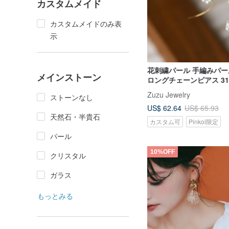
カスタムメイド
カスタムメイドのみ表
示
花刺繍パール 手編みパー
メインストーン
ロングチェーンピアス 31
ルステンレス
Zuzu Jewelry
ストーンなし
US$ 62.64
US$ 65.93
天然石・半貴石
カスタム可
Pinkoi限定
パール
10%OFF
クリスタル
ガラス
もっとみる