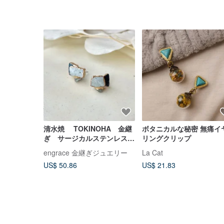
清水焼 TOKINOHA 金継
ボタニカルな秘密 無痛イ
ぎ サージカルステンレスピ
リングクリップ
アス シーグラス 伝統工
engrace 金継ぎジュエリー
La Cat
芸 No.592
US$ 50.86
US$ 21.83