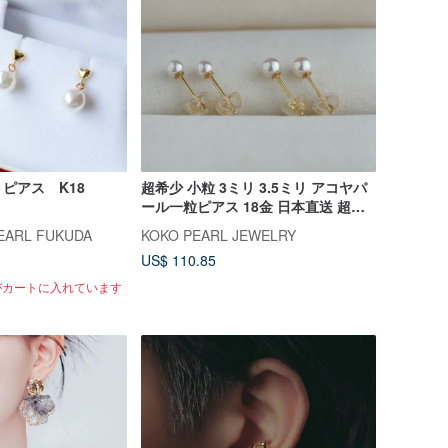
ピアス K18
超希少 小粒 3ミリ 3.5ミリ アコヤパ
ール一粒ピアス 18金 日本直送 超稀
有 小米珠 3mm 3.5mm Akoya珍珠耳
EARL FUKUDA
KOKO PEARL JEWELRY
環 耳釘 耳針 18k金
US$ 110.85
人がカートに入れています