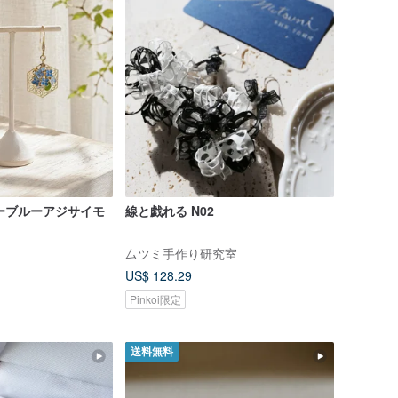
ダーブルーアジサイモ
線と戯れる N02
厶ツミ手作り研究室
US$ 128.29
Pinkoi限定
送料無料