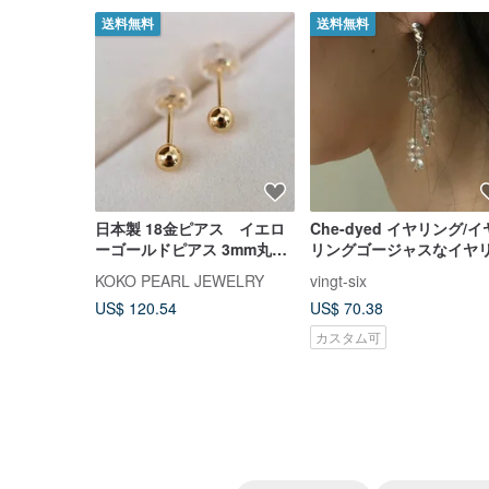
送料無料
送料無料
日本製 18金ピアス イエロ
Che-dyed イヤリング/イ
ーゴールドピアス 3mm丸玉
リングゴージャスなイヤ
日本直送 18k純金小圓珠 圓
グ デート ジュエリー 透
KOKO PEARL JEWELRY
vingt-six
球 豆豆 珠珠 養耳耳環 耳釘
イヤリングイヤリングノ
US$ 120.54
US$ 70.38
耳針
ールピアス誇張
カスタム可