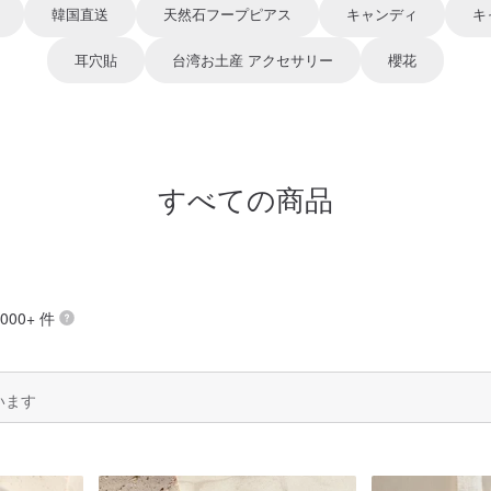
韓国直送
天然石フープピアス
キャンディ
キ
耳穴貼⁠
台湾お土産 アクセサリー
櫻花
すべての商品
000+ 件
います