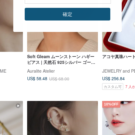
確定
Soft Gleam ムーンストーン ハギー
アコヤ真珠ハート
ピアス | 天然石 925シルバー ゴール
ドプレーティング
IME
Auralite Atelier
JEWELRY and P
US$ 256.84
US$ 58.48
US$ 68.00
カスタム可
7 
10%OFF