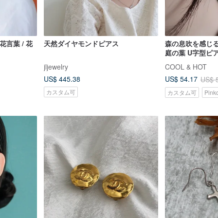
 花言葉 / 花
天然ダイヤモンドピアス
森の息吹を感じる
庭の葉 U字型ピア
ア ギフトラッピ
jljewelry
COOL & HOT
US$ 445.38
US$ 54.17
US$ 
カスタム可
カスタム可
Pin