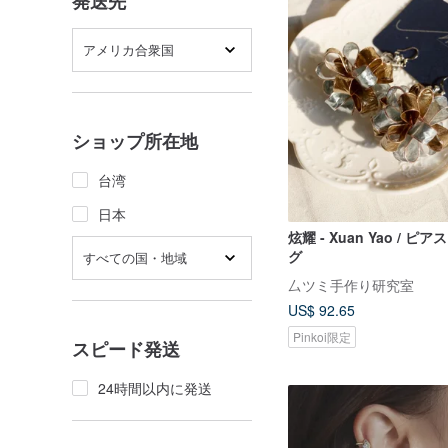
発送先
アメリカ合衆国
ショップ所在地
台湾
日本
炫耀 - Xuan Yao / 
グ
すべての国・地域
厶ツミ手作り研究室
US$ 92.65
Pinkoi限定
スピード発送
24時間以内に発送