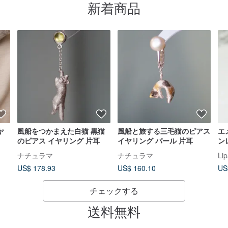
新着商品
ヤ
風船をつかまえた白猫 黒猫
風船と旅する三毛猫のピアス
エ
のピアス イヤリング 片耳
イヤリング パール 片耳
ン
ル
ナチュラマ
ナチュラマ
Li
US$ 178.93
US$ 160.10
US
チェックする
送料無料