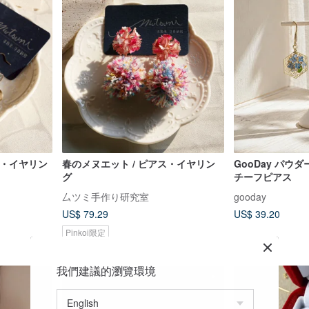
ピアス・イヤリン
春のメヌエット / ピアス・イヤリン
GooDay パウ
グ
チーフピアス
厶ツミ手作り研究室
gooday
US$ 79.29
US$ 39.20
Pinkoi限定
我們建議的瀏覽環境
14%OFF