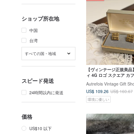
ショップ所在地
中国
台湾
すべての国・地域
【ヴィンテージ正規美品
ィ 4G ロゴ スクエア カ
スピード発送
（未使用品・ギフトにも
Autrefois Vintage Gift Sh
US$ 109.26
US$ 160.67
24時間以内に発送
環境に優しい
価格
US$10 以下