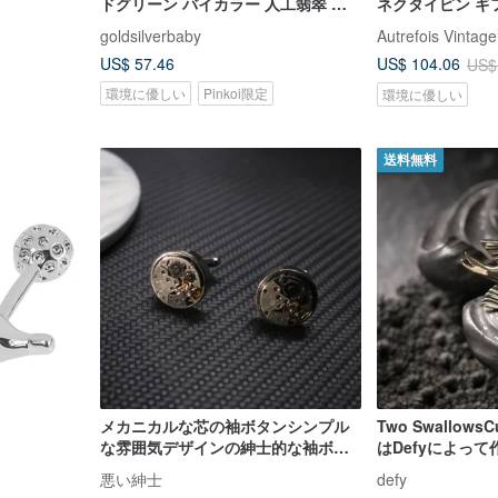
ドグリーン バイカラー 人工翡翠 カ
ネクタイピン ギ
フスボタン メンズジュエリー A436
アクセサリー メ
goldsilverbaby
Autrefois Vintage
US$ 57.46
US$ 104.06
US$
環境に優しい
Pinkoi限定
環境に優しい
送料無料
メカニカルな芯の袖ボタンシンプル
Two Swallows
な雰囲気デザインの紳士的な袖ボタ
はDefyによっ
ン
ました。
悪い紳士
defy