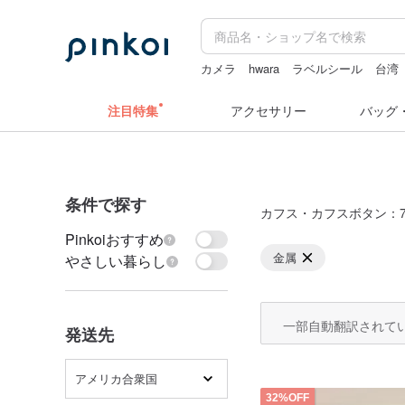
カメラ
hwara
ラベルシール
台湾
ドリンクホルダー 台湾
pion
注目特集
アクセサリー
バッグ
条件で探す
カフス・カフスボタン
：7
Pinkoiおすすめ
金属
やさしい暮らし
一部自動翻訳されて
発送先
アメリカ合衆国
32%OFF