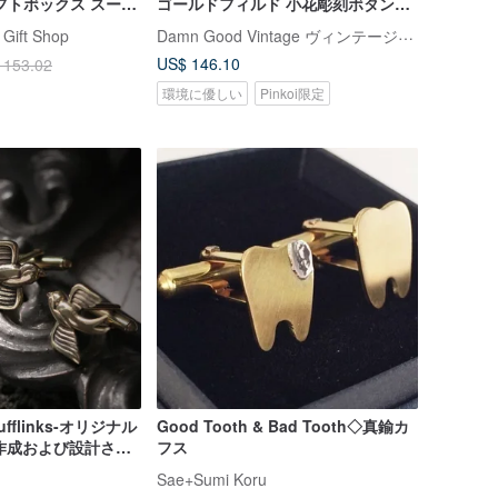
フトボックス スーツ
ゴールドフィルド 小花彫刻ボタンチ
ンズ ウェディング
ェーン W798
Damn Good Vintage ヴィンテージジュエリー
 Gift Shop
US$ 146.10
 153.02
環境に優しい
Pinkoi限定
Cufflinks-オリジナル
Good Tooth & Bad Tooth◇真鍮カ
て作成および設計され
フス
Sae+Sumi Koru