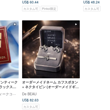
US$ 60.44
US$ 48.24
カスタム可
Pinkoi限定
カスタム可
アンティーク
オーダーメイドネーム カフスボタン
ブラックスト
+ ネクタイピン (オーダーメイドギフ
ッシュ A
ト)
Hale Jewelry 西洋アンティークコレクション
De BEAU
 / ネーム
US$ 82.63
カスタム可