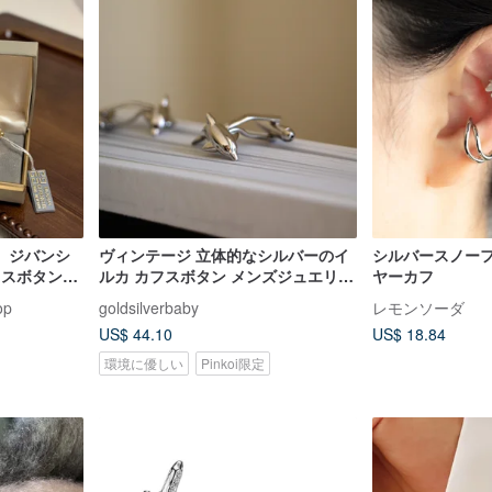
】ジバンシ
ヴィンテージ 立体的なシルバーのイ
シルバースノー
フスボタン
ルカ カフスボタン メンズジュエリー
ヤーカフ
）
A390
op
goldsilverbaby
レモンソーダ
US$ 44.10
US$ 18.84
環境に優しい
Pinkoi限定