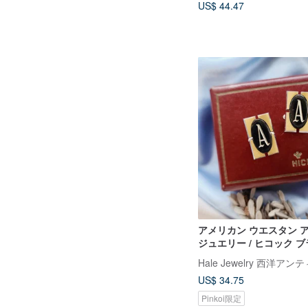
US$ 44.47
アメリカン ウエスタン 
ジュエリー / ヒコック 
ーン キャピタル イングリ
アンティーク カフリンクス
US$ 34.75
シリーズ
Pinkoi限定