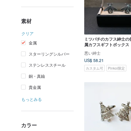
素材
クリア
ミツバチのカフス紳士の
金属
属カフスギフトボックス
悪い紳士
スターリングシルバー
US$ 58.21
ステンレススチール
カスタム可
Pinkoi限定
銅・真鍮
貴金属
もっとみる
カラー