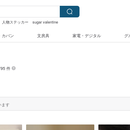
人物ステッカー
sugar valentine
・カバン
文房具
家電・デジタル
グ
95 件
います