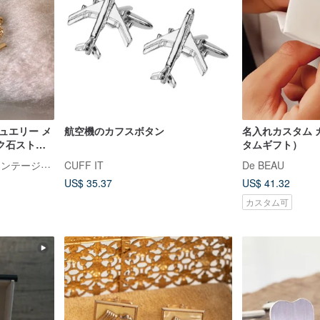
ュエリー メ
航空機のカフスボタン
名入れカスタム 
ク石ストー
タムギフト）
ローチ タイ
Damn Good Vintage ヴィンテージジュエリー
CUFF IT
De BEAU
US$ 35.37
US$ 41.32
カスタム可