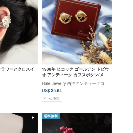
フラワーとクロスイ
1938年 ヒコック ゴールデン トビウ
オ アンティーク カフスボタン/メン
ズジュエリー/ヴィンテージ ウエスタ
Hale Jewelry 西洋アンティークコレクション
ン アンティークジュエリー
US$ 35.64
Pinkoi限定
送料無料