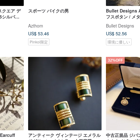
スクエア デ
スポーツ バイクの男
Bullet Desig
25シルバー/
フスボタン / 
シャツ・スーツ
Azthom
Bullet Designs
US$ 53.46
US$ 52.56
Pinkoi限定
環境に優しい
32%OFF
Earcuff
アンティーク ヴィンテージ エメラル
中古正規品 ジバ