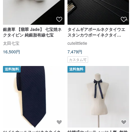
銀唐草 【翡翠 Jade】 七宝焼ネ
タイムギアポールネクタイウエ
クタイピン 純銀胎有線七宝
スタンカウボーイネクタイ
bolotie
太田七宝
cutelittletie
16,500円
7,479円
カスタム可
送料無料
送料無料
ツイルウールスーツネクタイネ
結婚式やパーティーに人気, 無地