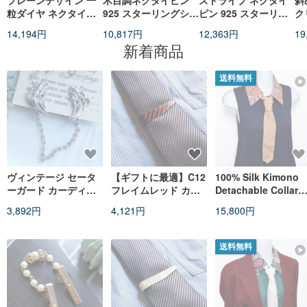
プレーンデザイン 一
木目調ネクタイピン
ストライプ ネクタイ
斜
粒ダイヤ ネクタイピ
925 スターリングシル
ピン 925 スターリン
ク
ン 925 スターリング
バー
グシルバー
ン
14,194円
10,817円
12,363円
19
シルバー
新着商品
送料無料
ヴィンテージ セータ
【ギフトに最適】C12
100% Silk Kimono
ーガード カーディガ
フレイムレッド カー
Detachable Collar
ンクリップ
ボンファイバーX グラ
Tie | Vintage Komo
3,892円
4,121円
15,800円
スファイバー 超軽量
| Atelier Direct
F1 ネクタイピン
送料無料