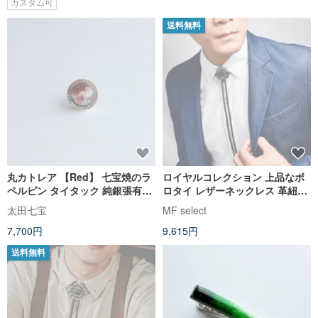
カスタム可
送料無料
丸カトレア 【Red】 七宝焼のラ
ロイヤルコレクション 上品なボ
ペルピン タイタック 純銀張有線
ロタイ レザーネックレス 革紐ネ
七宝
クタイ ロングネックレス
太田七宝
MF select
7,700円
9,615円
送料無料