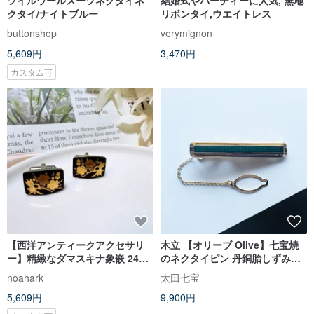
クタイ/ナイトブルー
リボンタイ,ウエイトレス
buttonshop
verymignon
5,609円
3,470円
カスタム可
【西洋アンティークアクセサリ
木立 【オリーブ Olive】七宝焼
ー】精緻なダマスキナ象嵌 24K
のネクタイピン 丹銅胎しずみ七
金 花柄 純銀 カフスボタン
宝 18kgf
noahark
太田七宝
5,609円
9,900円