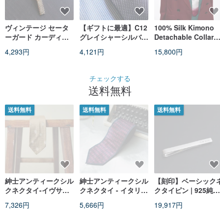
ヴィンテージ セータ
【ギフトに最適】C12
100% Silk Kimono
ーガード カーディガ
グレイシャーシルバー
Detachable Collar
ンクリップ アンティ
カーボンファイバー×
Tie | Vintage Komo
4,293円
4,121円
15,800円
ーク クリップ
グラスファイバー 超
| Atelier Direct
軽量 F1 ネクタイピン
チェックする
送料無料
送料無料
送料無料
送料無料
紳士アンティークシル
紳士アンティークシル
【刻印】ベーシック
クネクタイ-イヴサン
クネクタイ - イタリア
クタイピン | 925純銀
ローランブロンズゴー
製 mila schön - シル
スーツ ネクタイアク
7,326円
5,666円
19,917円
ルドドットジャカード
ク100% - ローズピン
セサリー バレンタイ
ク
ンデー 父の日