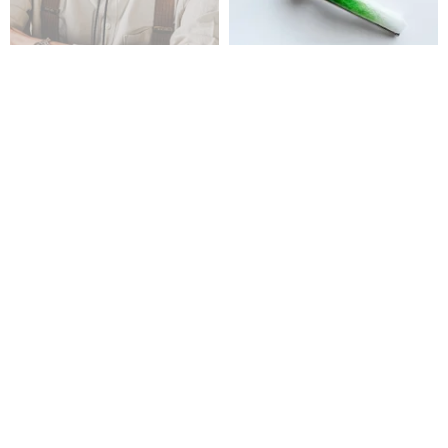
ジェントルマン アイリス ボロタ
グラデーションネクタイピン フ
イ 本革コード レザーネックレス
ォレストグリーン 七宝焼のネク
ロングネックレス
タイピン
MF select
太田七宝
11,332円
16,500円
送料無料
眼球モチーフのロングタイは2種
結婚式やパーティーに人気, 無地