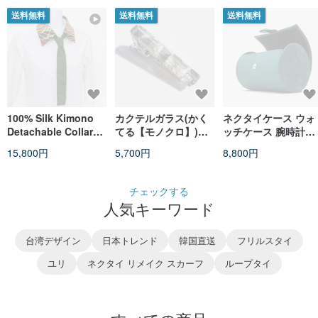
送料無料
送料無料
送料無料
100% Silk Kimono
カクテルガラス(かく
ネクタイケース ウォ
Detachable Collar
てる【モノクロ】)ネ
ッチケース 腕時計ケ
Tie | Vintage Komon
クタイピン【受注制
ース 円筒形 ハード 
15,800円
5,700円
8,800円
| Atelier Direct
作】
革 オイル バフ イタ
ア製 バケッタレザー
チェックする
人気キーワード
台湾デザイン
日本トレンド
韓国直送
フリルスタイ
ユリ
ネクタイ リメイク スカーフ
ループタイ