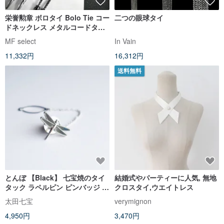
栄誉勲章 ボロタイ Bolo Tie コー
二つの眼球タイ
ドネックレス メタルコードタイ
ロングネックレス
MF select
In Vain
11,332円
16,312円
送料無料
とんぼ 【Black】 七宝焼のタイ
結婚式やパーティーに人気, 無地
タック ラペルピン ピンバッジ 丹
クロスタイ,ウエイトレス
銅胎七宝
太田七宝
verymignon
4,950円
3,470円