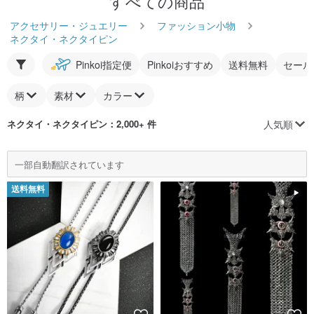
すべての商品
アクセサリー・ジュエリー
ファッション小物
ネクタイ・ネクタイピン
Pinkoi指定便
Pinkoiおすすめ
送料無料
セール
柄
素材
カラー
人気順
ネクタイ・ネクタイピン
：2,000+ 件
一部自動翻訳されています
送料無料