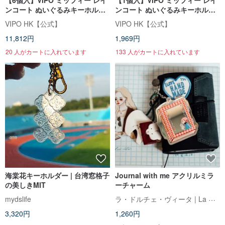
【6個入】VIPO ミッフィー レイ
【1個入】VIPO ミッフィー レイ
ンコート ぬいぐるみキーホルダ
ンコート ぬいぐるみキーホルダ
ー | ブラインドボックス(全7種)
ー | ブラインドボックス(全7種)
VIPO HK【公式】
VIPO HK【公式】
11,812円
1,969円
20 人がカートに入れています
133 人がカートに入れています
海棠花キーホルダー | 台湾窓格子
Journal with me アクリルミラ
の美しきMIT
ーチャーム
ラ・ドルチェ・ヴィータ | La Dolce Vita
mydslife
3,320円
1,260円