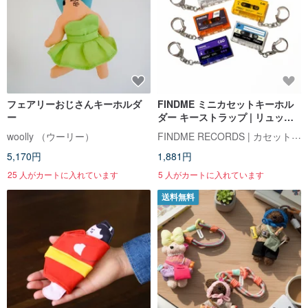
フェアリーおじさんキーホルダ
FINDME ミニカセットキーホル
ー
ダー キーストラップ | リュック
サック・財布・服飾アクセサリ
FINDME RECORDS | カセットテープ・レコードショップ
woolly （ウーリー）
ー用チャーム
5,170円
1,881円
25 人がカートに入れています
5 人がカートに入れています
送料無料