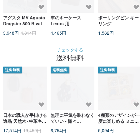
アグスタ MV Agusta
車のキーケース
ボーリングピン キー
Dragster 800 Rivale
Lexus 用
リング
Brutale キーケース
3,948円
4,814円
4,465円
1,562円
キーホルダー
チェックする
送料無料
送料無料
送料無料
送料無料
日本の職人が手掛ける
無理に平気を装わなく
4種類のデザインが一
逸品 天然木×牛革キー
ていい - 慌々
度に楽しめる ミニが
ケース Teha'amana
（Huang Huang） ×
ま口キーホルダーギ
17,514円
19,459円
6,754円
5,094円
慢慢（Man Man） -
トボックス 赤ずきん
刺繍テディチャーム
とオオカミ 台湾ハン