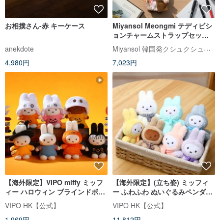
お相撲さん-赤 キーケース
Miyansol Meongmi テディビシ
ョンチャームストラップセット
バッグチャーム、スマホストラ
Miyansol 韓国発クシュクシュバッグ｜台湾公式代理店
anekdote
ップ、ぬいぐるみ
4,980円
7,023円
【海外限定】VIPO miffy ミッフ
【海外限定】(立ち姿) ミッフィ
ィー ハロウィン ブラインドボッ
ー ふわふわ ぬいぐるみペンダン
クスキーホルダー (ランダム1個
ト ブラインドボックス(アソート
VIPO HK【公式】
VIPO HK【公式】
入り)
ボックス・6入・重複な
1,969円
11,812円
し)MIF37474