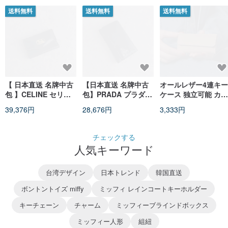
ドメイド
送料無料
送料無料
送料無料
【 日本直送 名牌中古
【日本直送 名牌中古
オールレザー4連キー
包 】CELINE セリー
包】PRADA プラダ
ケース 独立可能 カー
ヌ キーケース ブラッ
キーケース ブラック
ド収納付き keycase
39,376円
28,676円
3,333円
ク ホースキャリッジ
サフィアーノレザー 6
keyring Card
レザー 6連 vintage
連 vintage ヴィンテ
storage【Greige】
ヴィンテージ オール
ージ オールド rrb4c7
チェックする
ド hnhm6t
人気キーワード
台湾デザイン
日本トレンド
韓国直送
ボントントイズ miffy
ミッフィ レインコートキーホルダー
キーチェーン
チャーム
ミッフィーブラインドボックス
ミッフィー人形
組紐