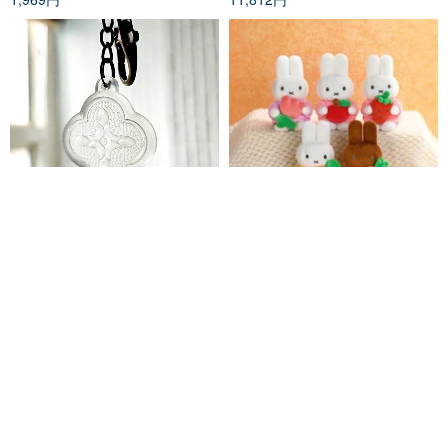
海棠花シングルキーホルダー | 窓
【海外限定】VIPO ミッフィー抱
格子の美しさ MIT
っこキーホルダー MIF37548
mydslife
VIPO HK【公式】
3,148円
2,124円