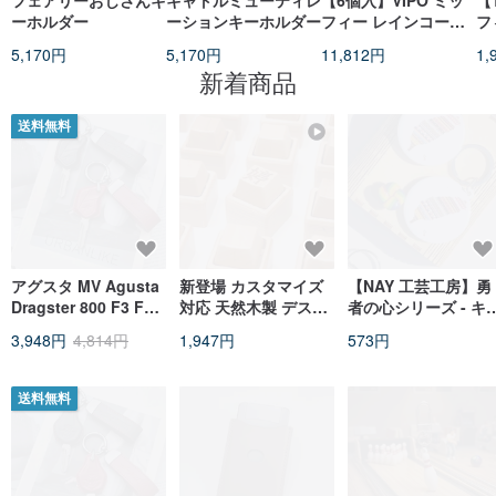
フェアリーおじさんキ
キャトルミューティレ
【6個入】VIPO ミッ
【
ーホルダー
ーションキーホルダー
フィー レインコート
フ
ぬいぐるみキーホルダ
ぬ
5,170円
5,170円
11,812円
1,
ー | ブラインドボック
ー
新着商品
ス(全7種)
ス
送料無料
アグスタ MV Agusta
新登場 カスタマイズ
【NAY 工芸工房】勇
Dragster 800 F3 F4
対応 天然木製 デスク
者の心シリーズ - キ
RVS Veloce キーケー
ボタン型ストレス解消
ホルダー
3,948円
4,814円
1,947円
573円
ス キーカバー
グッズ 押すたびリラ
ックス アロマディフ
ューザー 贈答用キー
送料無料
ホルダー