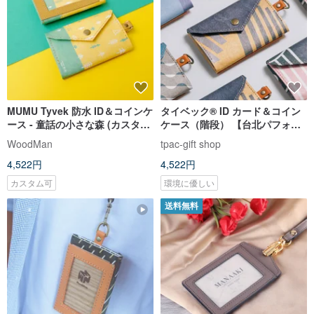
MUMU Tyvek 防水 ID＆コインケ
タイベック® ID カード＆コイン
ース - 童話の小さな森 (カスタマ
ケース（階段） 【台北パフォー
イズされた英字名入れ)
ミングアーツセンター ×
WoodMan
tpac-gift shop
WoodMan コラボレーション】
4,522円
4,522円
カスタム可
環境に優しい
送料無料