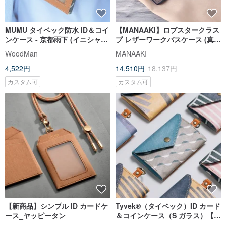
MUMU タイベック防水 ID＆コイ
【MANAAKI】ロブスタークラス
ンケース - 京都雨下 (イニシャル
プ レザーワークパスケース (真っ
刻印付き)
直ぐ/水平)(標準バックル/伸縮バ
WoodMan
MANAAKI
ックル)
4,522円
14,510円
18,137円
カスタム可
カスタム可
【新商品】シンプル ID カードケ
Tyvek®（タイベック）ID カード
ース_ヤッピータン
＆コインケース（S ガラス）【台
北パフォーミングアーツセンタ