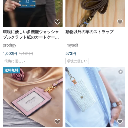
環境に優しい多機能ウォッシャ
動物以外の革のストラップ
ブルクラフト紙のカードケー
ス、IDケース、コインケース、
prodigy
Imyself
仕切り付きマルチケース - サバヒ
1,002円
1,431円
573円
ーデザイン
環境に優しい
環境に優しい
送料無料