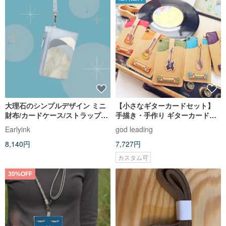
大理石のシンプルデザイン ミニ
【小さなギターカードセット】
財布/カードケース/ストラップ付
手描き・手作り ギターカードセ
きIDケース丨誕生日プレゼント
ット バンド ライブ 記念品 こだ
Earlyink
god leading
丨実用的なギフト
わりのギフト
8,140円
7,727円
カスタム可
30%OFF