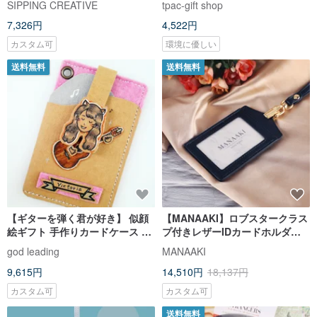
SIPPING CREATIVE
tpac-gift shop
ー × WoodMan コラボレーショ
7,326円
4,522円
ン】
カスタム可
環境に優しい
送料無料
送料無料
【ギターを弾く君が好き】 似顔
【MANAAKI】ロブスタークラス
絵ギフト 手作りカードケース カ
プ付きレザーIDカードホルダー
スタム手描き 上質で温かい
(真っ直ぐ/水平)(標準バックル/伸
god leading
MANAAKI
縮バックル)
9,615円
14,510円
18,137円
カスタム可
カスタム可
送料無料