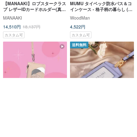
【MANAAKI】ロブスタークラス
MUMU タイベック防水パス＆コ
プ レザーIDカードホルダー(真っ
インケース - 格子柄の暮らし (カ
直ぐ/水平)(標準バックル/伸縮バ
スタマイズ英字名入れ)
MANAAKI
WoodMan
ックル)
14,510円
18,137円
4,522円
カスタム可
カスタム可
送料無料
大理石のミニマルデザイン ショ
【MANAAKI】ロブスタークラス
ートウォレット/カードケース/ス
プ付きレザーIDカードホルダー
トラップ付きIDケース｜実用的
(真っ直ぐ/水平)(標準バックル/伸
Earlyink
MANAAKI
な贈り物｜誕生日プレゼント
縮バックル)
8,140円
14,510円
18,137円