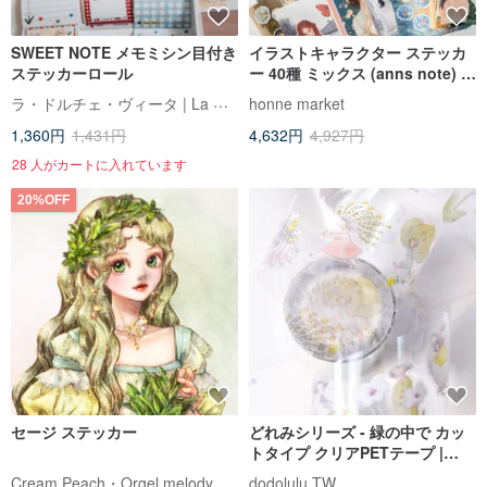
SWEET NOTE メモミシン目付き
イラストキャラクター ステッカ
ステッカーロール
ー 40種 ミックス (anns note) ヴ
ィンテージコラージュ
ラ・ドルチェ・ヴィータ | La Dolce Vita
honne market
1,360円
1,431円
4,632円
4,927円
28 人がカートに入れています
20%OFF
セージ ステッカー
どれみシリーズ - 緑の中で カッ
トタイプ クリアPETテープ |
3.5cm x 5m
Cream Peach・Orgel melody
dodolulu TW