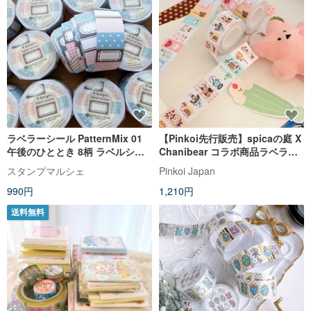
ラベラーシール PatternMix 01
【Pinkoi先行販売】spicaの庭 X
午後のひととき 8柄 ラベルシー
Chanibear コラボ商品ラベラシ
ル ロールシール ブルー ブラウン
ール喫茶店
スタンプマルシェ
Pinkoi Japan
ネイビー ピンク lm-01
990円
1,210円
送料無料