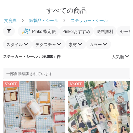
すべての商品
文房具
紙製品・シール
ステッカー・シール
Pinkoi指定便
Pinkoiおすすめ
送料無料
セール
スタイル
テクスチャ
素材
カラー
人気順
ステッカー・シール
：59,000+ 件
一部自動翻訳されています
5%OFF
6%OFF