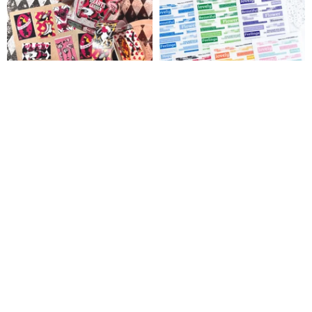
ラベラーシール-Queen of
【韓国文具】スクエアポイント
Hearts-
レタリングステッカー Ver.2 (6種
×各2枚 計12枚)
Mai Aimheart
Mellow Note
1,430円
1,544円