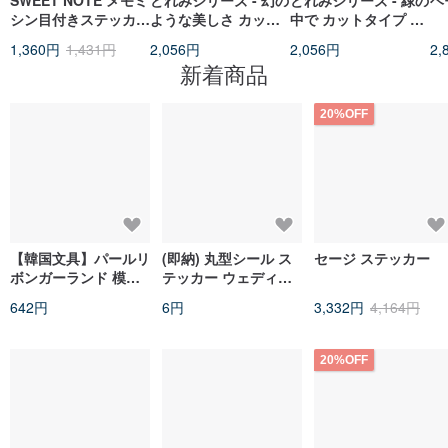
SWEET NOTE メモミ
どれみシリーズ - 幻の
どれみシリーズ - 緑の
ヘ
シン目付きステッカー
ような美しさ カット
中で カットタイプ ク
ロール
タイプ クリアPETテ
リアPETテープ |
1,360円
1,431円
2,056円
2,056円
2,
ープ | 3.5cm x 5m
3.5cm x 5m
新着商品
20%OFF
【韓国文具】パールリ
(即納) 丸型シール ス
セージ ステッカー
ボンガーランド 模造
テッカー ウェディン
紙シール (4種×各2枚
グシール 招待状シー
642円
6円
3,332円
4,164円
計8枚)
ル 引き出物シール 円
形シール 丸型
20%OFF