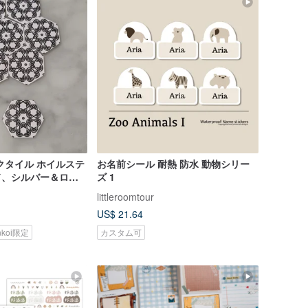
クタイル ホイルステ
お名前シール 耐熱 防水 動物シリー
ルド、シルバー＆ロー
ズ 1
 枚入り
littleroomtour
US$ 21.64
nkoi限定
カスタム可