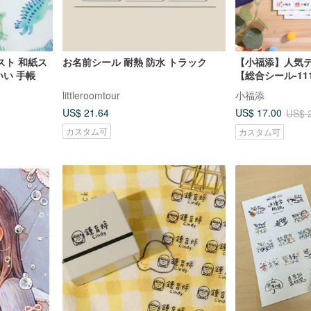
スト 和紙ス
お名前シール 耐熱 防水 トラック
【小福添】人気
いい 手帳
【総合シール-1
ィ防水ネームシ
littleroomtour
小福添
US$ 21.64
US$ 17.00
US$ 
カスタム可
カスタム可