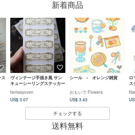
新着商品
ース
ヴィンテージ手描き風 サン
シール - オレンジ雑貨
ロ
キューシーリングステッカー
ス
ッ
fantasyoven
おもいで Flowers
Na
US$ 3.07
US$ 3.43
US
チェックする
送料無料