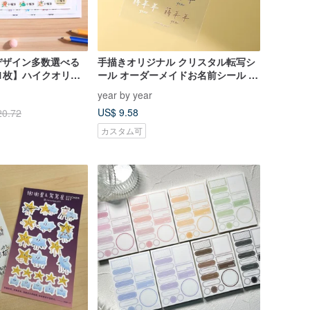
デザイン多数選べる
手描きオリジナル クリスタル転写シ
11枚】ハイクオリテ
ール オーダーメイドお名前シール 手
ール
書き文字のみ 防水 耐傷 2枚入り 4枚
year by year
入り
US$ 9.58
20.72
カスタム可