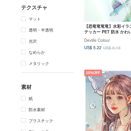
テクスチャ
マット
【恐竜竜竜竜】水彩イラ
透明・半透明
テッカー PET 防水 かわ
Deville Colour
光沢
US$ 5.22
US$ 6.13
なめらか
メタリック
10%OFF
素材
紙
防水素材
プラスチック