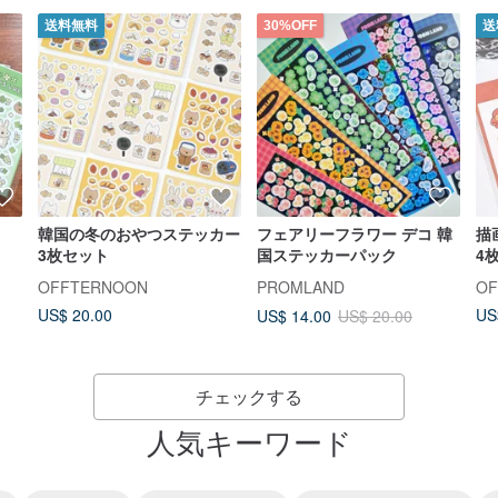
送料無料
30%OFF
送
韓国の冬のおやつステッカー
フェアリーフラワー デコ 韓
描
3枚セット
国ステッカーパック
4
OFFTERNOON
PROMLAND
O
US$ 20.00
US
US$ 14.00
US$ 20.00
チェックする
人気キーワード