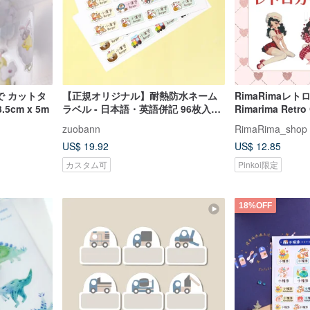
で カットタ
【正規オリジナル】耐熱防水ネーム
RimaRimaレト
5cm x 5m
ラベル - 日本語・英語併記 96枚入り
Rimarima Retro G
（1デザイン選択）
Pack
zuobann
RimaRima_shop
US$ 19.92
US$ 12.85
カスタム可
Pinkoi限定
18%OFF