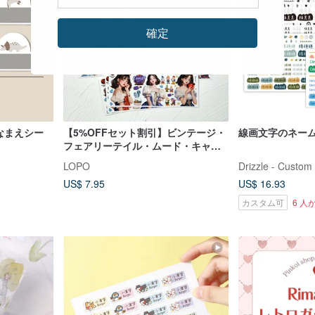
確定
 なまえシー
【5%OFFセット割引】ビンテージ・
線画文字のネー
フェアリーテイル・ムード・キャラ
クター 3種デザインステッカーセッ
LOPO
Drizzle - Custom 
ト
US$ 7.95
US$ 16.93
カスタム可
6 