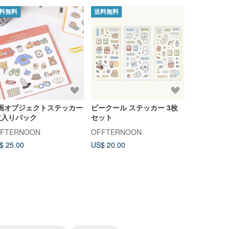
料無料
送料無料
30%OFF
画オブジェクトステッカー
ビークール ステッカー 3枚
クリスタル
枚入りパック
セット
韓国ステッ
FFTERNOON
OFFTERNOON
PROMLAN
$ 25.00
US$ 20.00
US$ 14.00