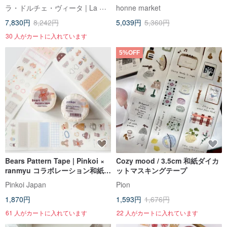
ールロールがもらえる特別販売
5M (anns note) ヴィンテージ
ラ・ドルチェ・ヴィータ | La Dolce Vita
honne market
ページです。
7,830円
8,242円
5,039円
5,360円
30 人がカートに入れています
5%OFF
Bears Pattern Tape | Pinkoi ×
Cozy mood / 3.5cm 和紙ダイカ
ranmyu コラボレーション和紙テ
ットマスキングテープ
ープ
Pinkoi Japan
Pion
1,870円
1,593円
1,676円
61 人がカートに入れています
22 人がカートに入れています