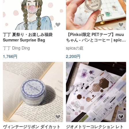
丁丁 夏祭り・お楽しみ福袋
【Pinkoi限定 PETテープ】muu
Summer Surprise Bag
ちゃん - パンとコーヒー | spica
の庭 (PT1)
丁丁 Ding Ding
spicaの庭
1,766円
2,200円
ヴィンテージリボン ダイカット
ジオメトリーコレクション レト