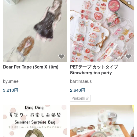
Dear Pet Tape (5cm X 10m)
PETテープ カットタイプ
Strawberry tea party
byumee
bartimaeus
3,210円
2,640円
Pinkoi限定