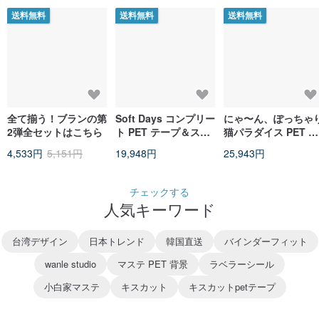
送料無料
送料無料
送料無料
全て揃う！ブランの第
Soft Days コンプリー
にゃ〜ん、ぽっちゃ
2弾全セットはこちら
ト PET テープ＆ステ
猫パラダイス PET &
ッカーセット
和紙マスキングテー
4,533円
5,151円
19,948円
25,943円
6m巻
チェックする
人気キーワード
台湾デザイン
日本トレンド
韓国直送
バインダーフィット
wanle studio
マステ PET 背景
ラベラーシール
小白家マステ
キスカット
キスカットpetテープ