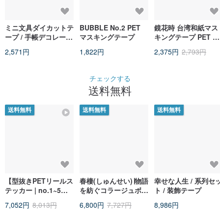
ミニ文具ダイカットテ
BUBBLE No.2 PET
鏡花時 台湾和紙マス
ープ / 手帳デコレーシ
マスキングテープ
キングテープ PET シ
ョンテープ / 可愛いコ
ェル光沢 ダイカット
2,571円
1,822円
2,375円
2,793円
ラージュ素材ロール
5m 巻
チェックする
送料無料
送料無料
送料無料
送料無料
【型抜きPETリールス
春棲(しゅんせい)∣物語
幸せな人生 / 系列セ
テッカー | no.1~5セ
を紡ぐコラージュボッ
ト / 装飾テープ
ット】5巻入り、型抜
クス 和紙・PETマス
7,052円
8,013円
6,800円
7,727円
8,986円
きPETテープ
テ文具ギフトセット
手作り 手帳デコ日記