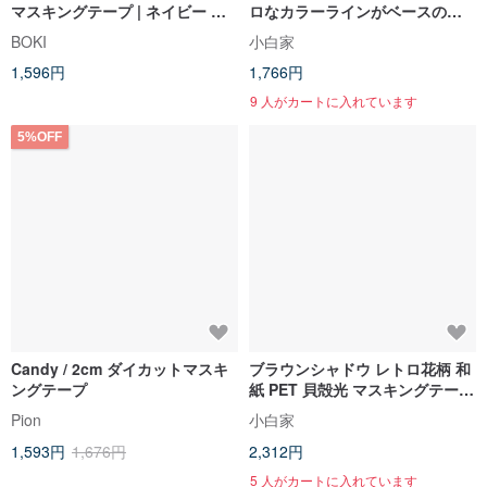
マスキングテープ | ネイビー ド
ロなカラーラインがベースの和
ット
紙＆PET 手帳デコレーション型
BOKI
小白家
抜きマスキングテープ
1,596円
1,766円
9 人がカートに入れています
5%OFF
Candy / 2cm ダイカットマスキ
ブラウンシャドウ レトロ花柄 和
ングテープ
紙 PET 貝殻光 マスキングテープ
手帳コラージュ
Pion
小白家
1,593円
1,676円
2,312円
5 人がカートに入れています