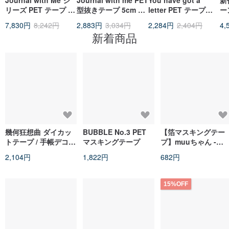
Journal with Me シ
Journal with me PET
You have got a
新
リーズ PET テープ 3
型抜きテープ 5cm ×
letter PET テープ
ー
巻をご購入で、メモシ
5m
5cm × 10m
ッ
7,830円
8,242円
2,883円
3,034円
2,284円
2,404円
4,
ールロールがもらえる
旅
新着商品
特別販売ページです。
ー
ー
幾何狂想曲 ダイカッ
BUBBLE No.3 PET
【箔マスキングテー
トテープ / 手帳デコレ
マスキングテープ
プ】muuちゃん -
ーションテープ / クリ
kirakira おほしさま |
2,104円
1,822円
682円
エイティブコラージュ
spicaの庭 (SMK003)
素材 ロール
15%OFF