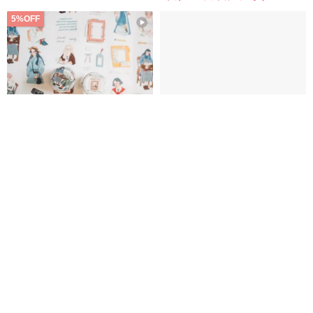
5%OFF
Journal with me PET 型抜きテ
ranmyu | Little Girl | 世界のデザ
ープ 5cm × 5m
イナーズPETテープ 第三弾
ラ・ドルチェ・ヴィータ | La Dolce Vita
Pinkoi Japan
2,883円
3,034円
590円
25 人がカートに入れています
42 人がカートに入れています
5%OFF