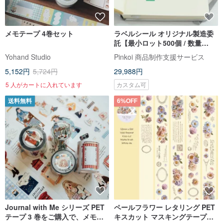
メモテープ 4巻セット
ラベルシール オリジナル製造委
託【最小ロット500個 / 数量
5〜】
Yohand Studio
Pinkoi 商品制作支援サービス
5,152円
5,724円
29,988円
5 人がカートに入れています
カスタム可
送料無料
6%OFF
Journal with Me シリーズ PET
ペールフラワー レタリング PET
テープ 3 巻をご購入で、メモシ
キスカット マスキングテープ