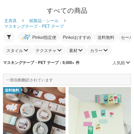
すべての商品
文房具
紙製品・シール
マスキングテープ・PET テープ
Pinkoi指定便
Pinkoiおすすめ
送料無料
セール
スタイル
テクスチャ
素材
カラー
人気順
マスキングテープ・PET テープ
：9,000+ 件
一部自動翻訳されています
送料無料