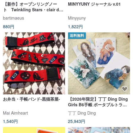
【新作】オープンリングノー
MINYYUNY ジャーナル v.01
ト Twinkling Stars・clair de
lune・Le Minuit
bartimaeus
Minyyuny
880円
1,822円
送料無料
お弁当・手帳バンド-黒猫茶屋-
【2026年限定】丁丁 Ding Ding
Girls B6手帳 ポータブルトラベ
ルノート
Mai Aimheart
丁丁 Ding Ding
1,540円
25,943円