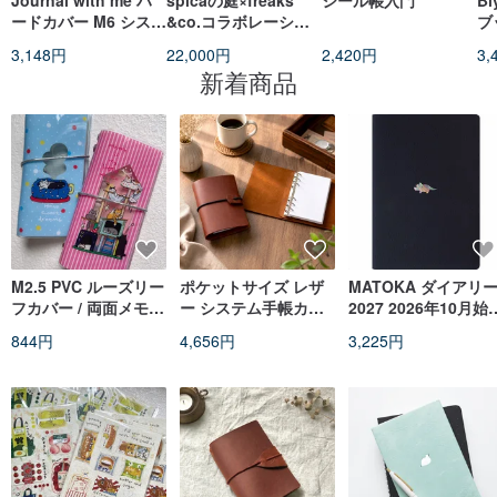
Journal with me ハ
spicaの庭×freaks
シール帳入門
Bi
ードカバー M6 システ
&co.コラボレーショ
ブッ
ム手帳
ン システム手帳M6
ti
3,148円
22,000円
2,420円
3,
セット
新着商品
M2.5 PVC ルーズリー
ポケットサイズ レザ
MATOKA ダイアリ
フカバー / 両面メモ用
ー システム手帳カバ
2027 2026年10月始
紙 / かわいい猫の手帳
ー 6 穴バインダー レ
り B6ウィークリー 
844円
4,656円
3,225円
アクセサリー
ザーオーガナイザー
ロック Point
対応
Triceratops