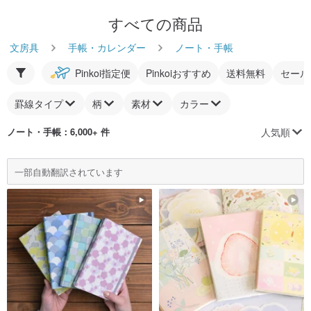
すべての商品
文房具
手帳・カレンダー
ノート・手帳
Pinkoi指定便
Pinkoiおすすめ
送料無料
セール
罫線タイプ
柄
素材
カラー
人気順
ノート・手帳
：6,000+ 件
一部自動翻訳されています