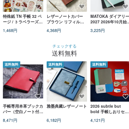
特殊紙 TN 手帳 32 ペ
レザーノートカバー
MATOKA ダイアリ
ージ / トラベラーズノ
ブラウン リフィル可
2027 2026年10月始
ート用リフィル / 上質
能 - TN レギュラーサ
り B6ウィークリー 
1,468円
4,368円
3,225円
手帳用リフィル
イズノート対応
ロック Point
Raichou
チェックする
送料無料
送料無料
送料無料
送料無料
手帳専用本革ブックカ
雅墨典藏レザーノート
2026 subtle but
バー（空白ノート付
bold 手帳しおりセッ
き）
ト
8,471円
6,182円
4,121円