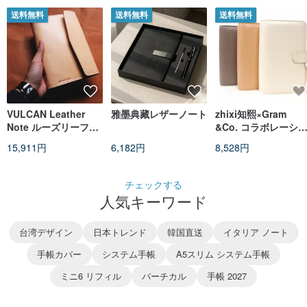
送料無料
送料無料
送料無料
VULCAN Leather
雅墨典藏レザーノート
zhixi知熙×Gram
Note ルーズリーフ
&Co. コラボレーシ
A6 イタリア製A級ベ
ン レザーバインダー
15,911円
6,182円
8,528円
ジタブルタンニンなめ
「雲朵知存本」
し牛革 刻印サービス
追加可能
チェックする
人気キーワード
台湾デザイン
日本トレンド
韓国直送
イタリア ノート
手帳カバー
システム手帳
A5スリム システム手帳
ミニ6 リフィル
バーチカル
手帳 2027