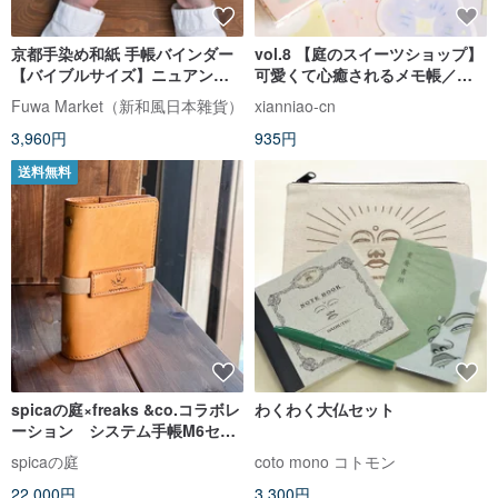
京都手染め和紙 手帳バインダー
vol.8 【庭のスイーツショップ】
【バイブルサイズ】ニュアンス
可愛くて心癒されるメモ帳／塩
カラー × 日本の伝統文様 青海
系
Fuwa Market（新和風日本雜貨）
xianniao-cn
波・梅・市松・銀杏
3,960円
935円
送料無料
spicaの庭×freaks &co.コラボレ
わくわく大仏セット
ーション システム手帳M6セッ
ト
spicaの庭
coto mono コトモン
22,000円
3,300円