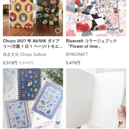
Chuyu 2027 年 A6/50K ダイア
Biyacraft コラージュブック
リー/方眼 1 日 1 ページ/トモエリ
「Flower of time」
バー紙/日記手帳/手帳スケジュー
珠友文化 Chuyu Culture
BIYACRAFT
ル帳
2,313円
2,570円
3,470円