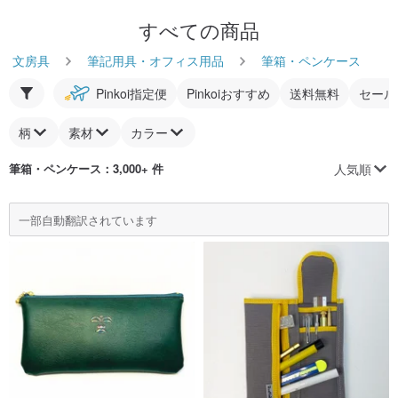
すべての商品
文房具
筆記用具・オフィス用品
筆箱・ペンケース
Pinkoi指定便
Pinkoiおすすめ
送料無料
セール
柄
素材
カラー
人気順
筆箱・ペンケース
：3,000+ 件
一部自動翻訳されています