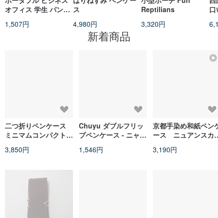
ポータブル ビジネス
はりねずみ ペンケー
小型ポーチ Fun
西
オフィス 学生 パンケ
ス
Reptilians
口
ーキ型ポーチ 文房具
バ
1,507円
4,980円
3,320円
6,
ケース 手帳 証明書 メ
新着商品
ッシュ 透明 収納 ペン
ケース
二つ折りペンケース
Chuyu ダブルフリッ
京都手染め和紙ペン
ミニマムコンパクトサ
プペンケース - ニャン
ース ニュアンスカ
イズ
ニャン / 文具収納ポー
ー × 日本の伝統文
3,850円
1,546円
3,190円
チ / ペンケース / SGS
様 青海波・梅・市
検査合格
松・銀杏