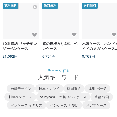
送料無料
送料無料
送料無料
10本収納 リッチ柄レ
窓の模様入り2本用ペ
木製ケース、ハンド
ザーペンケース
ンケース
イドのメガネケース
ジュエリーボックス
21,062円
6,754円
9,769円
ペンケース
チェックする
人気キーワード
台湾デザイン
日本トレンド
韓国直送
厚里 ポーチ
刺繍ペンケース
studyhard 二つ折りペンケース
筆箱 韓国
ペンケース イギリス
ペンケース 可愛い
メガネケース