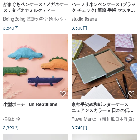
がまぐちペンケース / メガネケー
ハーフリネンペンケース (ブラッ
ス : タピオカミルクティー
ク チェック) 筆箱 手帳 マスキン
グテープ 文房具 ステーショナリ
BoingBoing 童話の靴と絵本バッグ
studio āsana
ー
3,549円
3,500円
小型ポーチ Fun Reptilians
京都手染め和紙レターケース
ニュアンスカラー × 日本の伝統
文様 青海波・梅・市松・銀杏
様様好物
Fuwa Market（新和風日本雜貨）
3,320円
3,740円