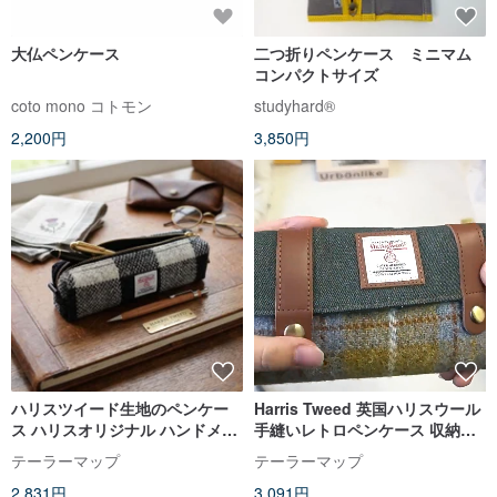
大仏ペンケース
二つ折りペンケース ミニマム
コンパクトサイズ
coto mono コトモン
studyhard®︎
2,200円
3,850円
ハリスツイード生地のペンケー
Harris Tweed 英国ハリスウール
ス ハリスオリジナル ハンドメイ
手縫いレトロペンケース 収納ポ
ド 大容量 シンプルな文具ポーチ
ーチ 文具ケース
テーラーマップ
テーラーマップ
2,831円
3,091円