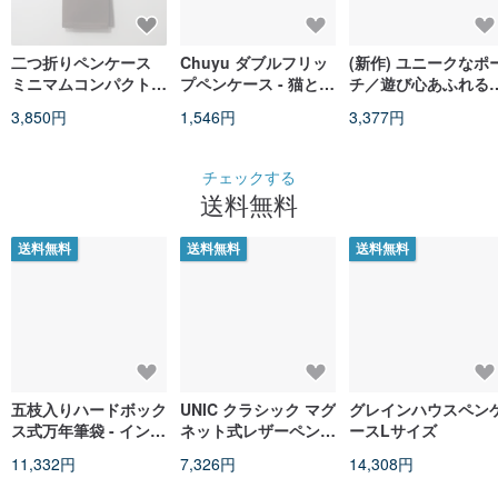
二つ折りペンケース
Chuyu ダブルフリッ
(新作) ユニークなポ
ミニマムコンパクトサ
プペンケース - 猫と本
チ／遊び心あふれる
イズ
/ 文具収納ポーチ / ペ
テーショナリーペン
3,850円
1,546円
3,377円
ンケース / SGS 検査
ース ＊イギリス輸入
合格品
台湾発送＊
チェックする
送料無料
送料無料
送料無料
送料無料
五枝入りハードボック
UNIC クラシック マグ
グレインハウスペン
ス式万年筆袋 - インデ
ネット式レザーペンケ
ースLサイズ
ィゴ染め/レザー風
ース / ミニマリストペ
11,332円
7,326円
14,308円
ンケース【カスタマイ
ズ可】