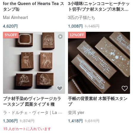
for the Queen of Hearts Tea ス
3小喵咪/ニャンココーヒーチケッ
タンプ缶
ト切手/ブナ材スタンプ/木製スタ
ンプ/全4種
Mai Aimheart
3匹の子猫たち
4,620円
1,008円
1,145円
5%OFF
12%OFF
ブナ材手染めヴィンテージカラ
手帳の背景素材 木製手帳スタン
ースタンプ 図案タイプ 6 種
プ
ラ・ドルチェ・ヴィータ | La Dolce Vita
壹洱 yier
1,306円
1,374円
1,418円
1,611円
15 人がカートに入れています