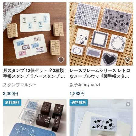
月スタンプ 12個セット 全3種類
レースフレームシリーズ レトロ
手帳スタンプ ラバースタンプ ス
なメープルウッド製手帳スタン
ケジュール帳 日記 日本製 b-504-
プ
スタンプマルシェ
媛子Jennyuanzi
506
3,300円
1,883円
送料無料
送料無料