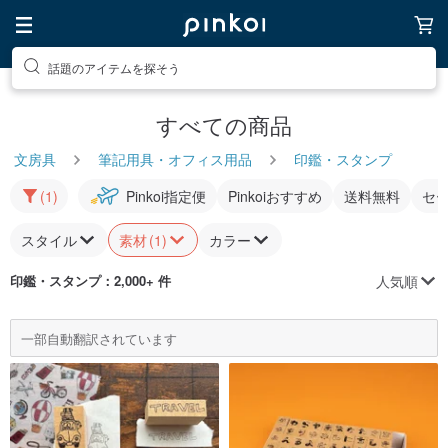
話題のアイテムを探そう
すべての商品
文房具
筆記用具・オフィス用品
印鑑・スタンプ
(1)
Pinkoi指定便
Pinkoiおすすめ
送料無料
セ
スタイル
素材
(1)
カラー
人気順
印鑑・スタンプ
：2,000+ 件
一部自動翻訳されています