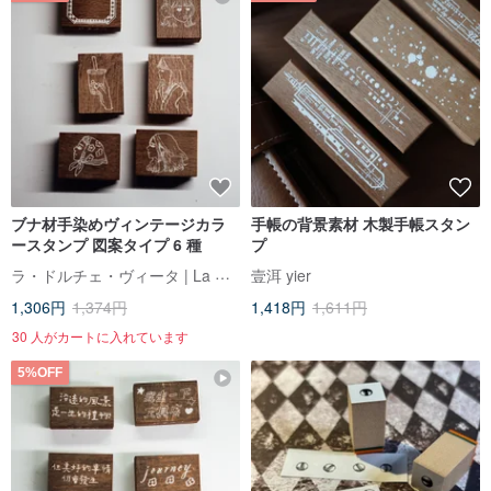
ブナ材手染めヴィンテージカラ
手帳の背景素材 木製手帳スタン
ースタンプ 図案タイプ 6 種
プ
ラ・ドルチェ・ヴィータ | La Dolce Vita
壹洱 yier
1,306円
1,374円
1,418円
1,611円
30 人がカートに入れています
5%OFF