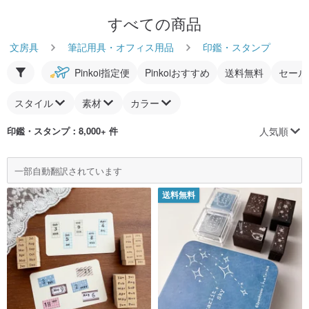
すべての商品
文房具
筆記用具・オフィス用品
印鑑・スタンプ
Pinkoi指定便
Pinkoiおすすめ
送料無料
セール
スタイル
素材
カラー
人気順
印鑑・スタンプ
：8,000+ 件
一部自動翻訳されています
送料無料