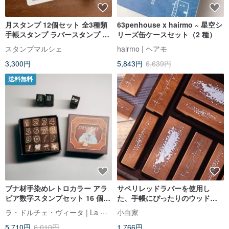
月スタンプ 12個セット 全3種類
63penhouse x hairmo ~ 星空シ
手帳スタンプ ラバースタンプ ス
リーズ缶ケースセット（2 種）
ケジュール帳 日記 日本製 b-504-
スタンプマルシェ
hairmo | ヘアモ
506
3,300円
5,843円
6,639円
送料無料
ブナ材手染めレトロカラー アラ
サペリレッドラバーを使用し
ビア数字スタンプセット 16 個入
た、手帳にぴったりのウッドス
り
タンプ。軽やかなレトロ感と塩
ラ・ドルチェ・ヴィータ | La Dolce Vita
小白家
系の雰囲気が、日々の記録に彩
5,710円
6,010円
1,766円
りを添えます。