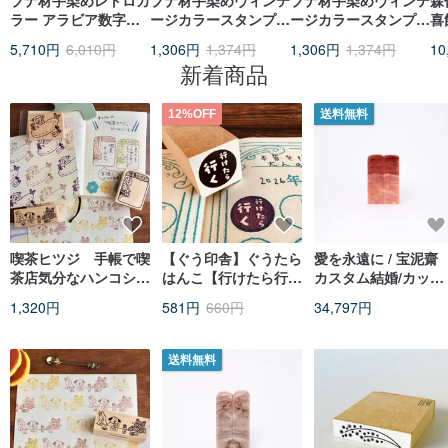
ブナ材手染めレトロカ
ブナ材手染めヴィンテ
ブナ材手染めヴィンテ
森佐
ラー アラビア数字ス
ージカラースタンプ
ージカラースタンプ
喜
タンプセット 16 個入
文字デザイン 6 種
図案タイプ 6 種
5,710円
6,010円
1,306円
1,374円
1,306円
1,374円
10
り
新着商品
12%OFF
送料無料
喫茶ヒツジ 手帳で喫
【ぐう印舎】ぐうたら
愛を永遠に / 宝泥齋
茶店気分なハンコシリ
はんこ【行けたら行
カスタム結婚/カップ
ーズ
く】
ル用ペア印鑑 - 巴林
1,320円
581円
660円
34,797円
送料無料