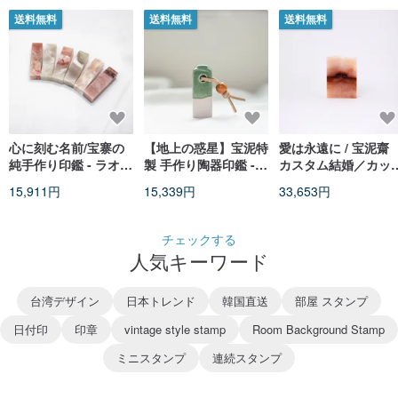
送料無料
送料無料
送料無料
心に刻む名前/宝寨の
【地上の惑星】宝泥特
愛は永遠に / 宝泥齋
純手作り印鑑 - ラオス
製 手作り陶器印鑑 -
カスタム結婚／カッ
石一粒印鑑
青草
ル用ペア印鑑 - 巴林
15,911円
15,339円
33,653円
*皮付き
チェックする
人気キーワード
台湾デザイン
日本トレンド
韓国直送
部屋 スタンプ
日付印
印章
vintage style stamp
Room Background Stamp
ミニスタンプ
連続スタンプ