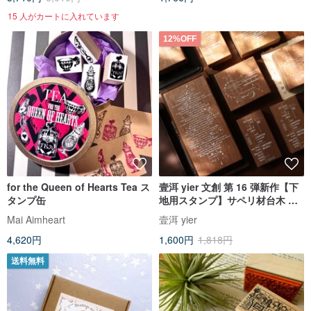
15 人がカートに入れています
12%OFF
for the Queen of Hearts Tea ス
壹洱 yier 文創 第 16 弾新作【下
タンプ缶
地用スタンプ】サペリ材台木 手
帳用スタンプ 赤ゴム
Mai Aimheart
壹洱 yier
4,620円
1,600円
1,818円
送料無料