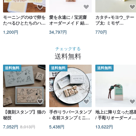
モーニングのゆで卵を
愛を永遠に / 宝泥齋
カタチ×モヨウ_テー
たべるひとたちのハン
オーダーメイド 結
プ太: ミモザ
コ
婚・恋人ペア印鑑 - バ
【Shapes×Patterns
1,200円
34,797円
770円
リン石
tape wide:
Mimosa】
チェックする
送料無料
送料無料
送料無料
送料無料
【復刻スタンプ】猫の
手作りラバースタンプ
地上に降り立った惑
秘技
- 名前スタンプミニギ
/ 手彫りオーダーメイ
フトボックス (1セッ
ド陶器印鑑 - イアペ
7,052円
8,013円
5,438円
13,622円
ト5個入り)
ゥス