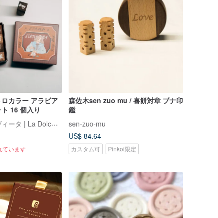
ロカラー アラビア
森佐木sen zuo mu / 喜餅対章 ブナ印
 16 個入り
鑑
ラ・ドルチェ・ヴィータ | La Dolce Vita
sen-zuo-mu
US$ 84.64
れています
カスタム可
Pinkoi限定