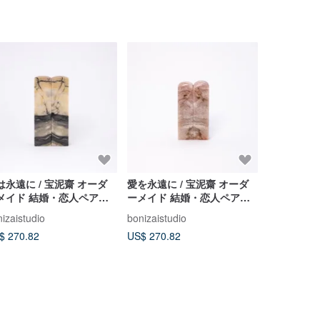
は永遠に / 宝泥齋 オーダ
愛を永遠に / 宝泥齋 オーダ
ARCHI LI
メイド 結婚・恋人ペア印
ーメイド 結婚・恋人ペア印
 - 貴州紫袍玉帯石
鑑 - バリン石
izaistudio
bonizaistudio
OSCOLA
$ 270.82
US$ 270.82
US$ 28.26