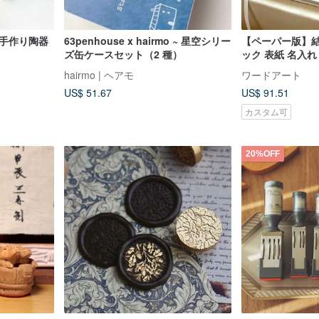
 手作り陶器
63penhouse x hairmo ~ 星空シリー
【ペーパー版】結
ズ缶ケースセット（2 種）
ック 表紙 名入れ
イド カスタマイ
hairmo | ヘアモ
ワードアート
US$ 51.67
US$ 91.51
カスタム可
20%OFF