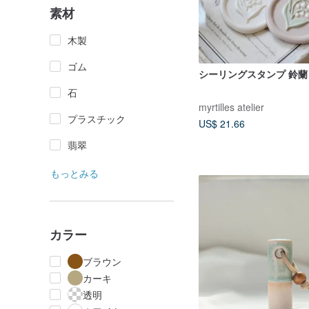
素材
木製
ゴム
シーリングスタンプ 鈴蘭 / 
石
myrtilles atelier
プラスチック
US$ 21.66
翡翠
もっとみる
カラー
ブラウン
カーキ
透明