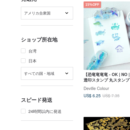
15%OFF
アメリカ合衆国
ショップ所在地
台湾
日本
すべての国・地域
【恐竜竜竜竜 - OK | NO
透印スタンプ 丸スタンプ
ーション 先生
Deville Colour
US$ 6.25
US$ 7.35
スピード発送
24時間以内に発送