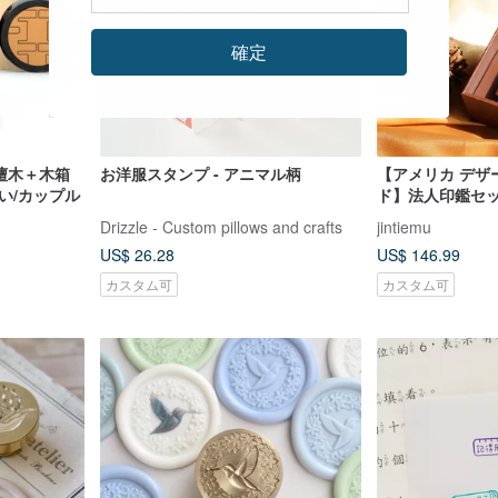
確定
紫檀木＋木箱
お洋服スタンプ - アニマル柄
【アメリカ デザ
祝い/カップル
ド】法人印鑑セ
Drizzle - Custom pillows and crafts
jintiemu
US$ 26.28
US$ 146.99
カスタム可
カスタム可