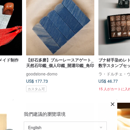
メイド制作
【好石多磨】ブルーレースアゲート_
ブナ材手染めレト
天然石印鑑_個人印鑑_開運印鑑_角印
数字スタンプセット
goodstone-domo
US$ 177.73
US$ 46.77
カスタム可
15 人がカートに入
我們建議的瀏覽環境