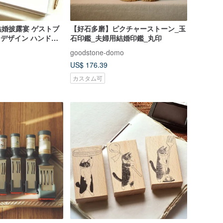
婚披露宴 ゲストブ
【好石多磨】ピクチャーストーン_玉
 デザイン ハンドメ
石印鑑_夫婦用結婚印鑑_丸印
ズ
goodstone-domo
US$ 176.39
カスタム可