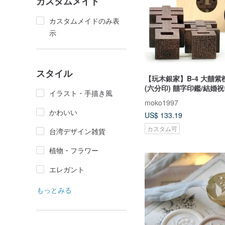
カスタムメイド
カスタムメイドのみ表
示
スタイル
【玩木銀家】B-4 大囍
(六分印) 囍字印鑑/結婚
イラスト・手描き風
moko1997
かわいい
US$ 133.19
カスタム可
台湾デザイン雑貨
植物・フラワー
エレガント
もっとみる