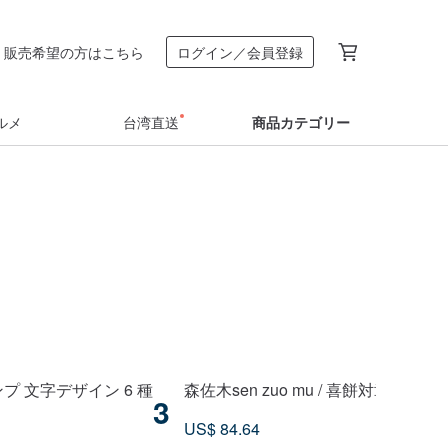
販売希望の方はこちら
ログイン／会員登録
ルメ
台湾直送
商品カテゴリー
 文字デザイン 6 種
森佐木sen zuo mu / 喜餅対章 ブナ印
3
US$ 84.64