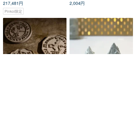
217,481円
2,004円
Pinkoi限定
セメントコイン型コースター3枚
【24h発送・超癒しプレゼント交
セット
換】雪山セメント装飾・香り拡
張石@JU多肉
sanzi-hk
JU Succulents
7,255円
1,145円
送料無料