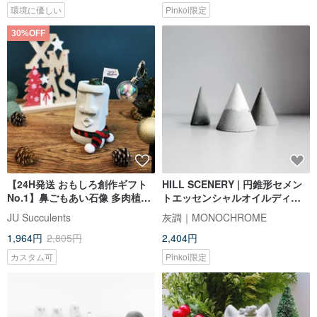
環境に優しい
Pinkoi限定
30%OFF
【24H発送 おもしろ創作ギフト
HILL SCENERY | 円錐形セメン
No.1】鼻ごもあい石像 多肉植物
トエッセンシャルオイルディフ
セメント鉢 サボテン
ューザー石とリングホルダー 3点
JU Succulents
灰調｜MONOCHROME
セット
1,964円
2,805円
2,404円
カスタム可
Pinkoi限定