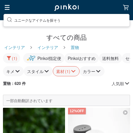
ユニークなアイテムを探そう
すべての商品
インテリア
インテリア
置物
(1)
Pinkoi指定便
Pinkoiおすすめ
送料無料
セ
キメ
スタイル
素材
(1)
カラー
人気順
置物
：620 件
一部自動翻訳されています
12%OFF