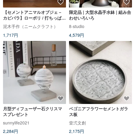
【セメントアニマルオブジェ－
限定品 | 大型水晶手水鉢 | 組み合
カピバラ】ローポリ / 打ちっぱな
わせいろいろ
し風 / 癒しの卓上インテリア / ギ
泥木手作（ニームクラフト）
8-studio
フトにおすすめ
1,717円
4,579円
月型ディフューザー石クリスマ
ベゴニアフラワーセメントガラ
スプレゼント
ス板
sunnylife2021
壹弍文創
2,284円
2,175円