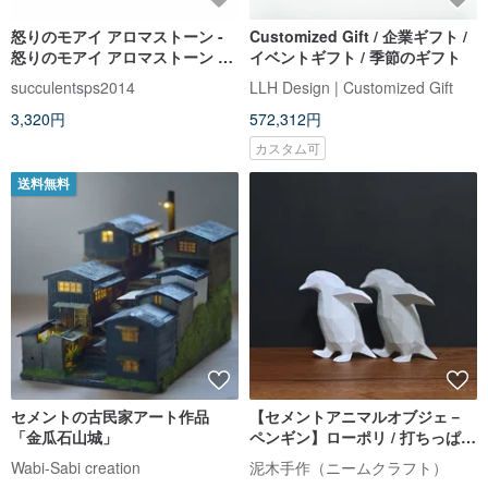
怒りのモアイ アロマストーン -
Customized Gift / 企業ギフト /
怒りのモアイ アロマストーン #2
イベントギフト / 季節のギフト
フレグランス石
succulentsps2014
LLH Design | Customized Gift
3,320円
572,312円
カスタム可
送料無料
セメントの古民家アート作品
【セメントアニマルオブジェ－
「金瓜石山城」
ペンギン】ローポリ / 打ちっぱな
し風 / 癒しの卓上インテリア / ギ
Wabi-Sabi creation
泥木手作（ニームクラフト）
フトにおすすめ