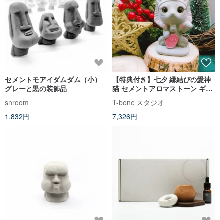
セメントモアイダムダム（小）
【特典付き】七夕 縁結びの愛神
グレーと黒の装飾品
猫 セメントアロマストーン ギフ
ト
snroom
T-bone スタジオ
1,832円
7,326円