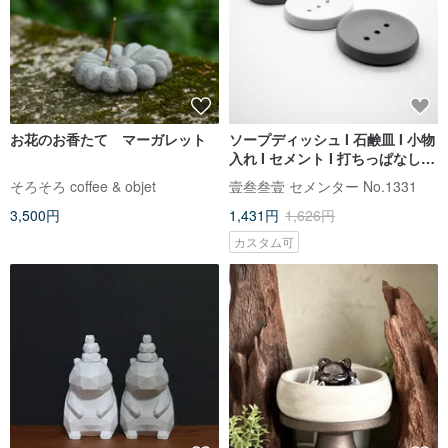
お花のお香たて マーガレット
ソープディッシュ I 石鹸皿 I 小物
入れ I セメント I 打ちっぱなしコ
ンクリート風 -Round-
そろそろ coffee & objet
壹叁叁壹 セメンター No.1331
3,500円
1,431円
1,626円
カスタム可