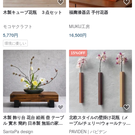
木製キューブ花瓶 ３点セット
福壽漆器店 手付花器
モコヤクラフト
MUKU工房
5,770円
16,500円
環境に優しい
15%OFF
木製 飾り台 花台 絵画 壺 テーブ
北欧スタイルの壁掛け花瓶（メ
ル 實木 簡約 日本製 無垢の家具
ープル/チェリー/ウォールナッ
凳子 凳 設計 stool
ト）
SantaPa design
PAVIDEN | パビデン