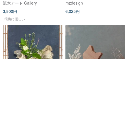
ース、一輪挿し、６０
流木アート Gallery
mzdesign
3,800円
6,025円
環境に優しい
お気に入りの季節の花を飾って
木のぬくもり ネコ型一輪挿し ひ
気持ちの良い空間を作ってみま
げスタンド 手のひらサイズ4点セ
せんか 流木の花器、木の花
ット
流木アート Gallery
モコヤクラフト
瓶、花器、小さな花瓶、１０９
6,000円
7,200円
環境に優しい
環境に優しい