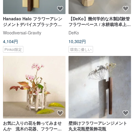
Hanadao Halo フラワーアレン
【DeKo】幾何学的な木製試験管
ジメントデバイスブラックウォ
フラワーベース / 水耕栽培卓上飾
ールナットイエロー水耕試験管
り
Woodiversal-Gravity
DeKo
3m 接着剤 + 磁石付き
4,104円
10,302円
Pinkoi限定
環境に優しい
お気に入りの花を飾ってみませ
壁掛けフラワーアレンジメント
んか 流木の花器、フラワーベ
丸太花瓶壁装飾花瓶