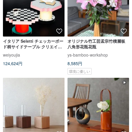
イタリア Seletti チェッカーボー
オリジナル竹工芸孟宗竹積層板
ド柄サイドテーブル クリエイテ
八角形花瓶花瓶
ィブな配色、幾何学的なコーヒ
weiyoujia
ys-bamboo-workshop
ーテーブル、リビングルームの
124,624円
8,585円
オブジェテーブル
環境に優しい