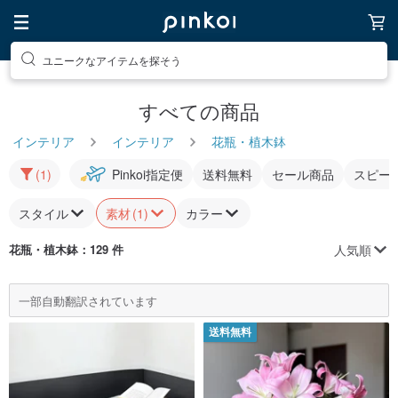
ユニークなアイテムを探そう
すべての商品
インテリア
インテリア
花瓶・植木鉢
(1)
Pinkoi指定便
送料無料
セール商品
スピー
スタイル
素材
(1)
カラー
人気順
花瓶・植木鉢
：129 件
一部自動翻訳されています
送料無料