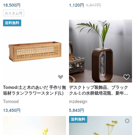
18,500円
1,120円
1,317円
カスタム可
送料無料
Tomod/土と木のあいだ 手作り無
デスクトップ装飾品、ブラック
垢材ラタンフラワースタンド(L)
クルミの水耕栽培花瓶、新年の
アレンジメント
Tomood
mzdesign
13,450円
5,843円
送料無料