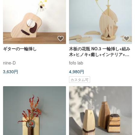
ギターの一輪挿し
木板の花瓶 NO.3 一輪挿し+組み
木+ヒノキ+癒し+インテリア+名
入れ無料+ギフトラッピング無料
nine-D
fofo lab
3,630円
4,980円
カスタム可