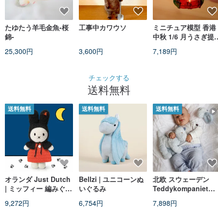
たゆたう羊毛金魚-桜
工事中カワウソ
ミニチュア模型 香港
錦-
中秋 1/6 月うさぎ提
予約販売
25,300円
3,600円
7,189円
チェックする
送料無料
送料無料
送料無料
送料無料
オランダ Just Dutch
Bellzi | ユニコーンぬ
北欧 スウェーデン
| ミッフィー 編みぐる
いぐるみ
Teddykompaniet
み ハロウィンコスチ
Lolli 恐竜 新年の贈
9,272円
6,754円
7,898円
ューム
物 プレゼント交換