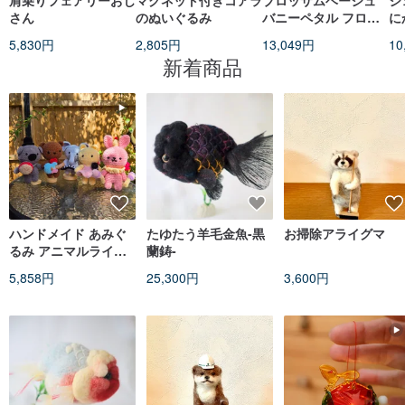
肩乗りフェアリーおじ
マグネット付きコアラ
ブロッサムベージュ
ジ
さん
のぬいぐるみ
バニーペタル フロー
に
ラルラテグレーラビッ
31
5,830円
2,805円
13,049円
10
トペタル 31cm
新着商品
ハンドメイド あみぐ
たゆたう羊毛金魚-黒
お掃除アライグマ
るみ アニマルライブ
蘭鋳-
バンド ぬいぐるみ。
5,858円
25,300円
3,600円
あなただけのオリジナ
ルバンドをカスタムオ
ーダー