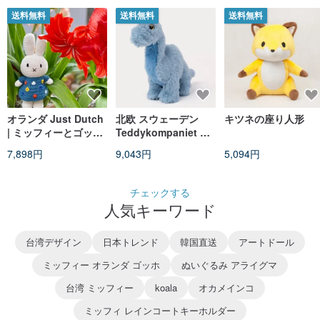
送料無料
送料無料
送料無料
オランダ Just Dutch
北欧 スウェーデン
キツネの座り人形
| ミッフィーとゴッホ
Teddykompaniet ミ
50周年記念ドレス
ニブラキオサウルス
7,898円
9,043円
5,094円
新年ギフト クリスマ
スプレゼント
チェックする
人気キーワード
台湾デザイン
日本トレンド
韓国直送
アートドール
ミッフィー オランダ ゴッホ
ぬいぐるみ アライグマ
台湾 ミッフィー
koala
オカメインコ
ミッフィ レインコートキーホルダー