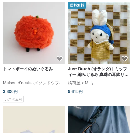
送料無料
トマトボーイのぬいぐるみ
Just Dutch (オランダ) | ミッフ
ィー 編みぐるみ 真珠の耳飾りの
少女
Maison d'oeufs -メゾンドウフ-
橘荷屋 x Miffy
3,800円
9,615円
カスタム可