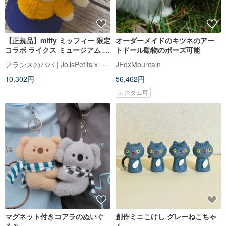
【正規品】miffy ミッフィー 限定
オーダーメイドのキツネのアー
コラボ ライクス ミュージアム ミ
トドール動物のポーズ可能
ルクメイド 牛乳を注ぐ女
フランスのパパ | JolisPetits x Miffy
JFoxMountain
Rijksmuseum Amsterdam
10,302円
56,462円
カスタム可
マグネット付きコアラのぬいぐ
創作ミニこけし グレーねこちゃ