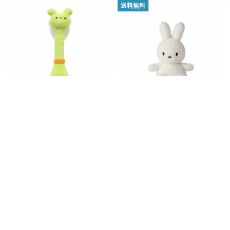
送料無料
【P 仔 Foodie シリーズ】28cm
Bon Ton Toys | ミッフィー ラビ
野菜スティック Foodie ぬいぐ
ットドール テディシリーズホワ
るみ (AA546)
イト33c
ad-lib
橘荷屋 x Miffy
3,097円
7,326円
送料無料