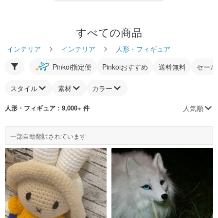
すべての商品
インテリア
インテリア
人形・フィギュア
Pinkoi指定便
Pinkoiおすすめ
送料無料
セール
スタイル
素材
カラー
人気順
人形・フィギュア
：9,000+ 件
一部自動翻訳されています