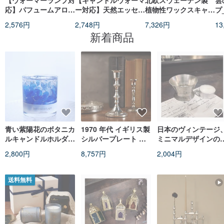
【ウォーマーランプ対
【キャンドルウォーマ
北欧スウェーデン製
雲
応】パフュームアロマ
ー対応】天然エッセン
植物性ワックスキャン
プ
ソイキャンドル 80g -
シャルオイル配合ソイ
ドル 250g サマーオブ
を
2,576円
2,748円
7,326円
13
全 29 種
アロマキャンドル
ライト
便
新着商品
80g - 全 11 種
青い紫陽花のボタニカ
1970 年代 イギリス製
日本のヴィンテージ
ルキャンドルホルダー
シルバープレート ア
ミニマルデザインの
｜コバルトブルー・
ンティークキャンドル
タルキャンドルホル
2,800円
8,757円
2,004円
LEDキャンドル対応・
ホルダー
ー、小物入れ #コレ
選べる香り・透明感
ション *オリジナル
ャンドル 1 個付属
送料無料