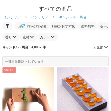
すべての商品
インテリア
インテリア
キャンドル・燭台
Pinkoi指定便
Pinkoiおすすめ
送料無料
セール
香り
素材
カラー
人気順
キャンドル・燭台
：4,000+ 件
一部自動翻訳されています
5%OFF