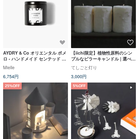
AYDRY & Co オリエンタル ポメ
【iichi限定】植物性原料のシン
ロ - ハンドメイド センテッド キ
プルなピラーキャンドル | 選べる
ャンドル 3 オンス / 7 オンス
天然精油の香り
Mielle
てしごと灯り
6,754円
3,000円
25%OFF
5%OFF