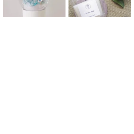
キートスフローリスト プリザー
アロマキャンドル【 グッドディ
ブドフラワー アロマディフュー
ズ Green days 】Scent candle
ザー B01
Kiitosflorist
Lilla Fé
15,970円
4,465円
6,868円
カスタム可
Pinkoi限定
送料無料