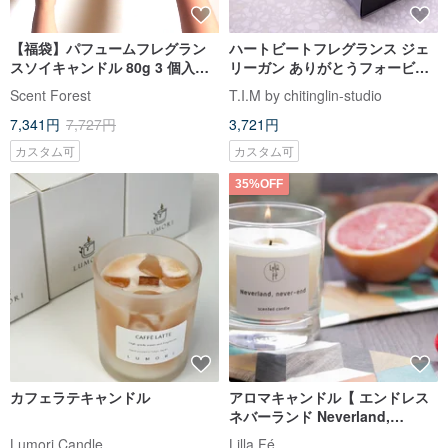
【福袋】パフュームフレグラン
ハートビートフレグランス ジェ
スソイキャンドル 80g 3 個入り
リーガン ありがとうフォービイ
福袋セット【期間限定 5%OFF】
ングザ/12個パック
Scent Forest
T.I.M by chitinglin-studio
7,341円
7,727円
3,721円
カスタム可
カスタム可
35%OFF
カフェラテキャンドル
アロマキャンドル【 エンドレス
ネバーランド Neverland,
never–end 】Scent candle
Lumori Candle
Lilla Fé