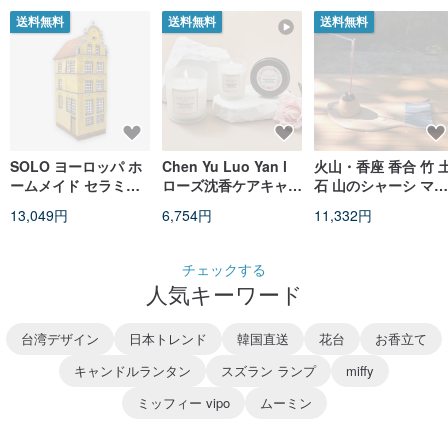
スタイル
送料無料
送料無料
送料無料
SOLO ヨーロッパ ホ
Chen Yu Luo Yan l
火山・香座 香合 竹 
ームメイド セラミッ
ローズ沈香ケアキャン
石 山のシャーシ マグ
ク コテージ燭台17cm
ドル_睡眠を助け、ス
マ ユーモア 小物
13,049円
6,754円
11,332円
ポリッシュ シリーズ
トレスを軽減し、浄化
し、癒しを与える固体
エッセンシャルオイル
チェックする
(数量限定)
人気キーワード
台湾デザイン
日本トレンド
韓国直送
花台
お香立て
キャンドルランタン
スズラン ランプ
miffy
ミッフィー vipo
ムーミン