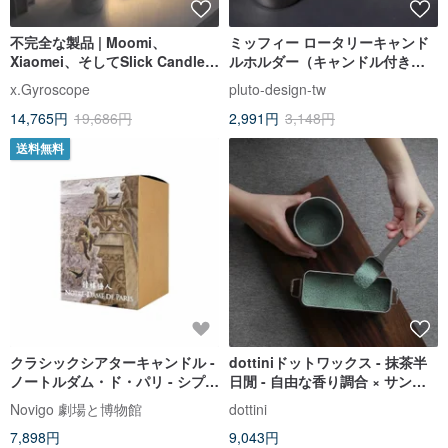
不完全な製品 | Moomi、
ミッフィー ロータリーキャンド
Xiaomei、そしてSlick Candle
ルホルダー（キャンドル付き）/
Warmer
ギフトボックス/クリスマスギフ
x.Gyroscope
pluto-design-tw
ト
14,765円
19,686円
2,991円
3,148円
送料無料
クラシックシアターキャンドル -
dottiniドットワックス - 抹茶半
ノートルダム・ド・パリ - シプレ
日閒 - 自由な香り調合 × サンド
ウッディ調
ワックスキャンドル
Novigo 劇場と博物館
dottini
7,898円
9,043円