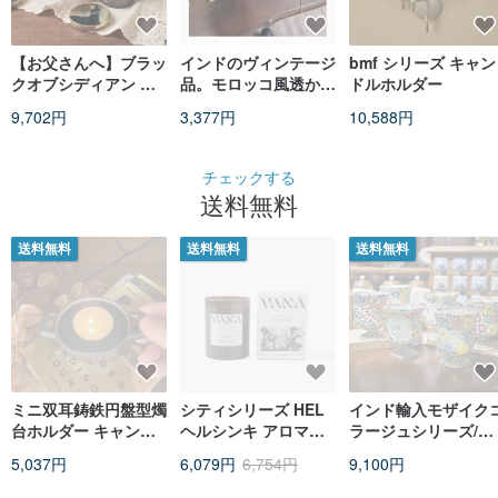
【お父さんへ】ブラッ
インドのヴィンテージ
bmf シリーズ キャン
クオブシディアン ピ
品。モロッコ風透かし
ドルホルダー
ュアエッセンシャルオ
彫り金属製カラーエン
9,702円
3,377円
10,588円
イル アロマギフトボ
ボスガラスキャンドル
ックス | 限定フレグラ
ホルダー #コレクショ
ンススティック付き
ン #オブジェ #吊り飾
チェックする
り
送料無料
送料無料
送料無料
送料無料
ミニ双耳鋳鉄円盤型燭
シティシリーズ HEL
インド輸入モザイク
台ホルダー キャンド
ヘルシンキ アロマキ
ラージュシリーズ/ゴ
ル付き/リラクゼーシ
ャンドル210g - グリ
ブレットモザイクキ
5,037円
6,079円
6,754円
9,100円
ョンと癒しのインテリ
ーンウッディ調
ンドルカップ|カント
ア |
リースタイル|インド