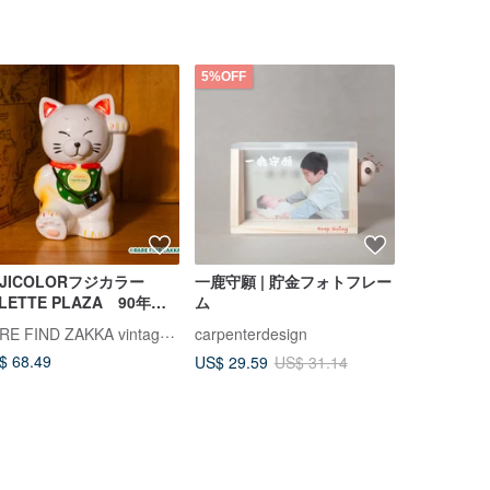
5%OFF
UJICOLORフジカラー
一鹿守願 | 貯金フォトフレー
SaibabaE
LETTE PLAZA 90年代
ム
約商品】瀬
器製貯金箱 カメラを身に
豚貯金箱 74
RARE FIND ZAKKA vintage store
carpenterdesign
Saibaba Et
けた招き猫 ニャン太 日
$ 68.49
US$ 39.20
US$ 29.59
US$ 31.14
昭和レトロ ヴィンテージ
インバンク