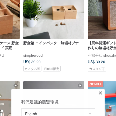
ケース 貯金
貯金箱 コインバンク 無垢材ブナ
【辰年開運ギフト
イド 実用的
作りの無垢材貯金
MU
simplewood
守拙手活 shouzh
US$ 39.20
US$ 39.20
カスタム可
Pinkoi限定
カスタム可
20%OFF
我們建議的瀏覽環境