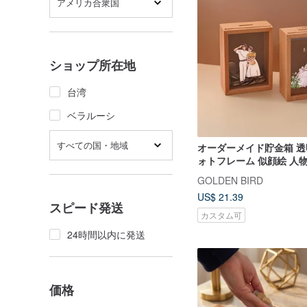
アメリカ合衆国
ショップ所在地
台湾
ベラルーシ
すべての国・地域
オーダーメイド貯金箱 透
ォトフレーム 似顔絵 人
カップル 記念日
GOLDEN BIRD
US$ 21.39
スピード発送
カスタム可
24時間以内に発送
価格