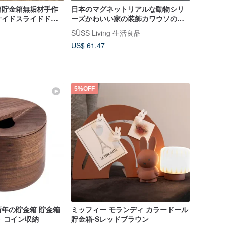
箱貯金箱無垢材手作
日本のマグネットリアルな動物シリ
サイドスライドドア
ーズかわいい家の装飾カワウソの形
の貯金箱
SÜSS Living 生活良品
US$ 61.47
5%OFF
年の貯金箱 貯金箱
ミッフィー モランディ カラードール
 コイン収納
貯金箱-Sレッドブラウン