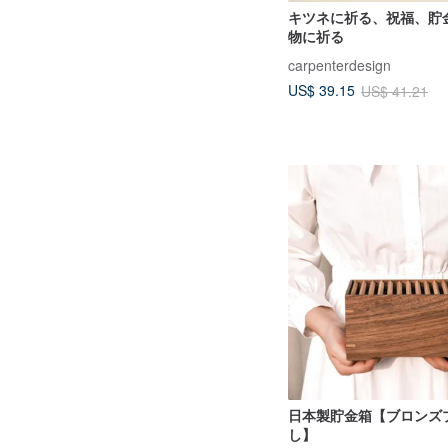
キツネに祈る、祝福、貯
物に祈る
carpenterdesign
US$ 39.15
US$ 41.21
日本製貯金箱【ブロンズ
し】