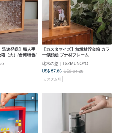
 迅速発送】職人手
【カスタマイズ】無垢材貯金箱 カラ
箱（大）/台湾特色/
ー似顔絵 ブナ材フレーム
uo
此木の悠 | TSZMUNOYO
US$ 57.86
US$ 64.28
カスタム可