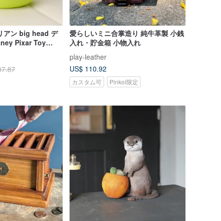
ン big head デ
愛らしいミニ合掌造り 純牛革製 小銭
y Pixar Toy
入れ・貯金箱 小物入れ
play-leather
US$ 110.92
37.87
カスタム可
Pinkoi限定