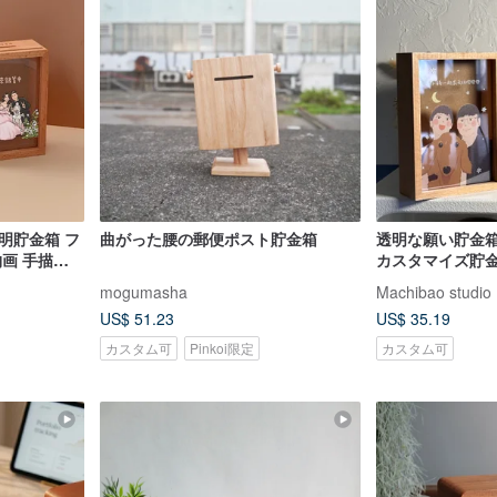
明貯金箱 フ
曲がった腰の郵便ポスト貯金箱
透明な願い貯金
物画 手描き
カスタマイズ貯
換ギフト
mogumasha
Machibao studio
US$ 51.23
US$ 35.19
カスタム可
Pinkoi限定
カスタム可