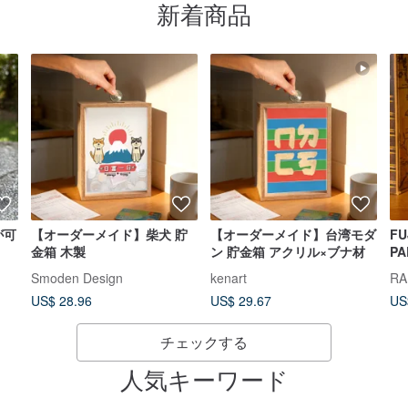
新着商品
が可
【オーダーメイド】柴犬 貯
【オーダーメイド】台湾モダ
F
金箱 木製
ン 貯金箱 アクリル×ブナ材
PA
陶
Smoden Design
kenart
つ
US$ 28.96
US$ 29.67
US
本
コ
チェックする
人気キーワード