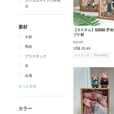
カスタムメイドのみ表
示
素材
【カスタム】似顔絵 貯金
ブナ材
木製
kenart
陶器
US$ 20.49
カスタム可
Pinkoi限定
プラスチック
革
金属
もっとみる
カラー