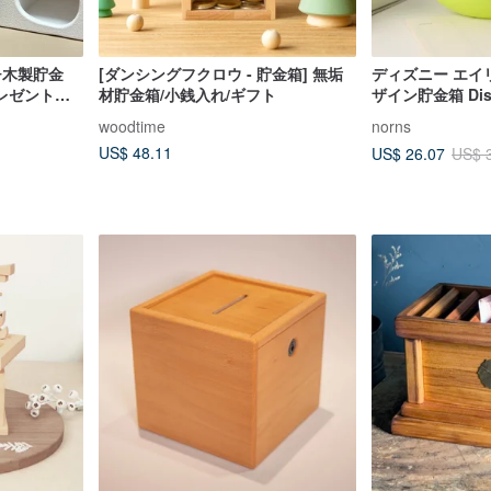
ンチ木製貯金
[ダンシングフクロウ - 貯金箱] 無垢
ディズニー エイリア
レゼント、
材貯金箱/小銭入れ/ギフト
ザイン貯金箱 Disne
カスタマイ
Story
woodtime
norns
US$ 48.11
US$ 26.07
US$ 