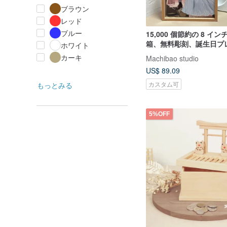
ブラウン
レッド
ブルー
15,000 個節約の 8 イ
箱、無料彫刻、誕生日プ
ホワイト
結婚式の記念品ギフトの
カーキ
Machibao studio
ズ付き
US$ 89.09
カスタム可
もっとみる
5%OFF