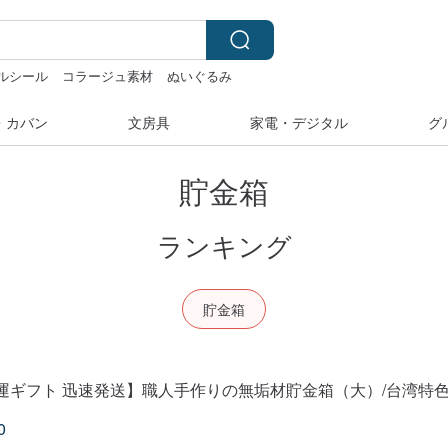
ルシール
コラージュ素材
ぬいぐるみ
・カバン
文房具
家電・デジタル
グ
貯金箱
ランキング
貯金箱
運ギフト 迅速発送】職人手作りの無垢材貯金箱（大）/台湾特色
0