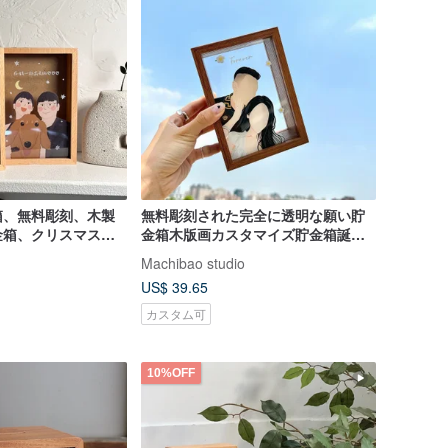
箱、無料彫刻、木製
無料彫刻された完全に透明な願い貯
金箱、クリスマス交
金箱木版画カスタマイズ貯金箱誕生
日と卒業記念ギフト
Machibao studio
US$ 39.65
カスタム可
10%OFF