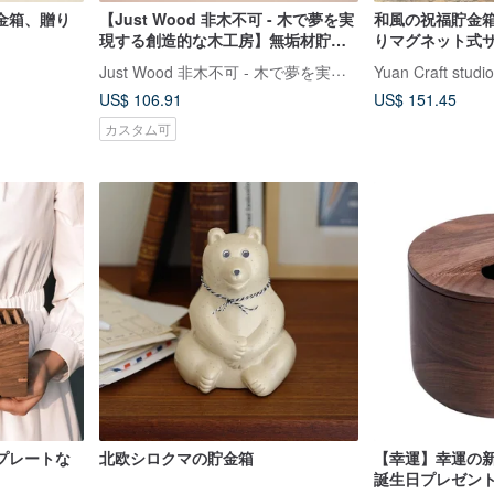
金箱、贈り
【Just Wood 非木不可 - 木で夢を実
和風の祝福貯金
現する創造的な木工房】無垢材貯金
りマグネット式
箱
デザイン
Just Wood 非木不可 - 木で夢を実現する創造的な木工房
Yuan Craft studio
US$ 106.91
US$ 151.45
カスタム可
プレートな
北欧シロクマの貯金箱
【幸運】幸運の新
誕生日プレゼント