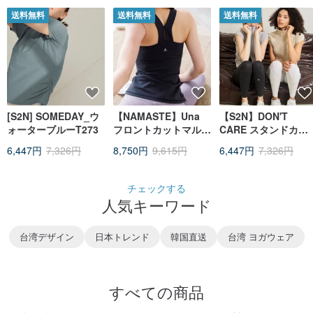
送料無料
送料無料
送料無料
[S2N] SOMEDAY_ウ
【NAMASTE】Una
【S2N】DON'T
ォーターブルーT273
フロントカットマルチ
CARE スタンドカラ
レイヤードスポーツベ
ー ダブルジッパー カ
6,447円
7,326円
8,750円
9,615円
6,447円
7,326円
スト -ブラック
ーブトップ_ヌード
T242
チェックする
人気キーワード
台湾デザイン
日本トレンド
韓国直送
台湾 ヨガウェア
すべての商品