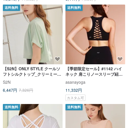
送料無料
送料無料
【S2N】ONLY STYLE クールソ
【季節限定セール】#1142 ハイ
フトシルクトップ_クリーミーミ
ネック 肩こりノースリーブ紐ス
ント T299
ポーツブラ 吸湿発汗ブラック
S2N
asanayoga
6,447円
7,326円
11,332円
カスタム可
送料無料
送料無料