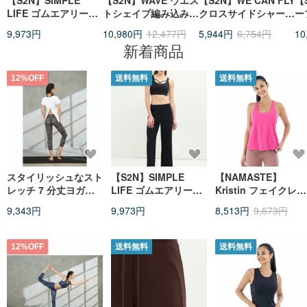
【S2N】SIMPLE
【S2N】WAVE ウエス
【S2N】WE CAN FLY
【
LIFE ゴムエアリーコ
トシェイプ編み込みレ
クロスサイドシャーリ
ー
ットンワイドパンツ
ギンス_Desert Coral
ングノースリーブブラ
ブ
9,973円
10,980円
12,477円
5,944円
6,754円
10
_Black B568
B023
ウス_Cloudy T251
新着商品
12%OFF
送料無料
送料無料
スタイリッシュなスト
【S2N】SIMPLE
【NAMASTE】
レッチ 7 分丈ヨガパ
LIFE ゴムエアリーコ
Kristin フェイクレイ
ンツ、スキニースポー
ットンワイドパンツ
ヤードカーディガン
9,343円
9,973円
8,513円
9,673円
ツパンツ - スネークプ
_Black B568
トップス - ライトワ
リント
ンレッド
12%OFF
送料無料
送料無料