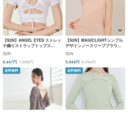
【S2N】ANGEL EYES ストレッ
【S2N】MAGICLIGHTシンプル
チ織りストラップトップス
デザインノースリーブブラウス_
_White T229
スウィートアプリコットT232
S2N
S2N
6,447円
7,326円
5,944円
6,754円
送料無料
送料無料