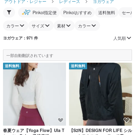
アウトドア・レジャー
レディース
ヨガウェア
Pinkoi指定便
Pinkoiおすすめ
送料無料
セール
カラー
サイズ
素材
カラー
人気順
ヨガウェア
：971 件
一部自動翻訳されています
送料無料
送料無料
春夏ウェア【Yoga Flow】Ula T
【S2N】DESIGN FOR LIFE シル