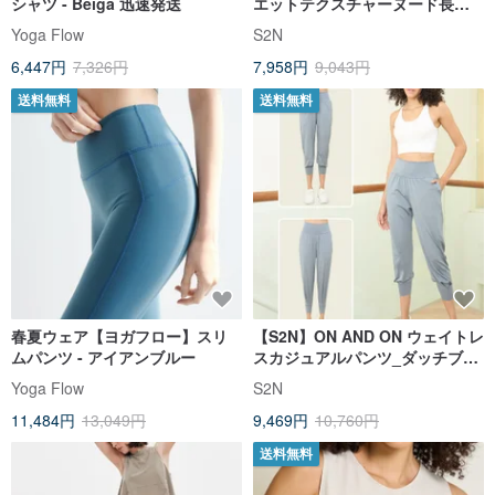
シャツ - Beiga 迅速発送
エットテクスチャーヌード長袖
トップス_ブラック T376
Yoga Flow
S2N
6,447円
7,326円
7,958円
9,043円
送料無料
送料無料
春夏ウェア【ヨガフロー】スリ
【S2N】ON AND ON ウェイトレ
ムパンツ - アイアンブルー
スカジュアルパンツ_ダッチブル
ー B553
Yoga Flow
S2N
11,484円
13,049円
9,469円
10,760円
送料無料