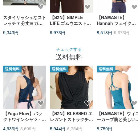
スタイリッシュなスト
【S2N】SIMPLE
【NAMASTE】
レッチ 7 分丈ヨガレ
LIFE ゴムウエストエ
Hannah フェイクレ
ギンス - ネイビースト
アリーコットンワイド
イヤード ダブルスト
9,343円
9,973円
8,513円
9,673円
ーム
パンツ_Coffee B568
ラップ スタイリッシ
ュフィットトップス 
ブラック
チェックする
送料無料
送料無料
送料無料
送料無料
【Yoga Flow】バッ
【S2N】BLESSED エ
【NAMASTE】ウィ
クトワインシャツ - オ
レガントストラクチャ
ーカーブ胸と美しい
ールドネイビー 即発
ードブラウス_ブラッ
中編み込みヨガウェ
4,936円
5,609円
5,944円
6,754円
8,750円
送
ク T293
-ブルー