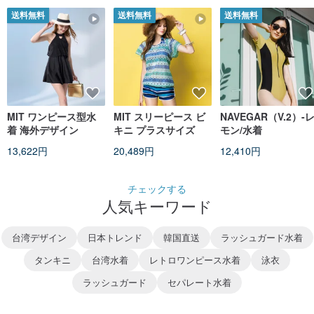
送料無料
送料無料
送料無料
MIT ワンピース型水
MIT スリーピース ビ
NAVEGAR（V.2）-
着 海外デザイン
キニ プラスサイズ
モン/水着
13,622円
20,489円
12,410円
チェックする
人気キーワード
台湾デザイン
日本トレンド
韓国直送
ラッシュガード水着
タンキニ
台湾水着
レトロワンピース水着
泳衣
ラッシュガード
セパレート水着