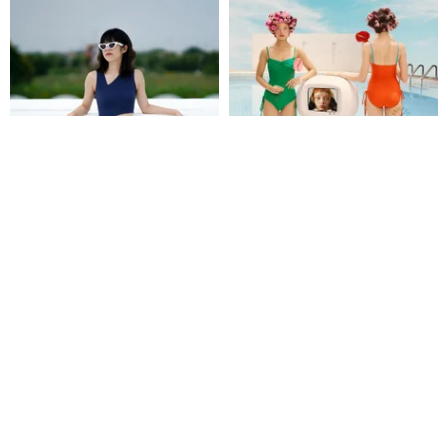
【期間限定割引】Jaw suit - ネ
Aprilpoolday 水着 / ZORA ワン
イビー 026NAVY
ピース
APRILPOOLDAY（エイプリルプールデイ）
Bullet by Army of Interns
9,146円
17,303円
9 人がカートに入れています
送料無料