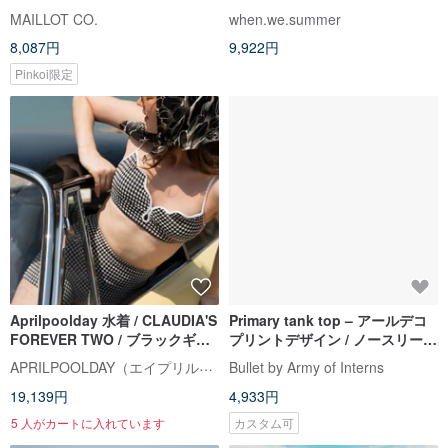
MAILLOT CO.
when.we.summer
8,087円
9,922円
Pinkoi限定
Aprilpoolday 水着 / CLAUDIA'S
Primary tank top – アールデコ
FOREVER TWO / ブラックギン
プリントデザイン / ノースリーブ
ガム
水着 (別売) 034DECO
APRILPOOLDAY（エイプリルプールデイ）
Bullet by Army of Interns
19,139円
4,933円
5 人がカートに入れています
カスタム可