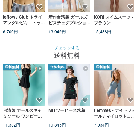
leflow / Club トライ
新作台湾製 ガールズ
KORI スイムスーツ -
アングルビキニトップ
ビスチェダブルショル
ブラウン
/ パールブラウン
ダーストラップ三角ビ
6,700円
13,049円
15,438円
キニ水着 ブラック＆
ホワイトコントラスト
チェックする
送料無料
送料無料
送料無料
送料無料
台湾製 ガールズキャ
MITツーピース水着
Femmes - ナイトフ
ミソール ワンピース
ール / マイロットコ /
水着
水着
11,332円
19,345円
7,034円