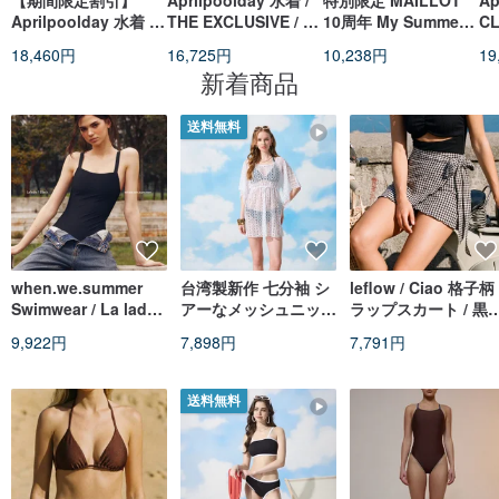
【期間限定割引】
Aprilpoolday 水着 /
特別限定 MAILLOT
Ap
Aprilpoolday 水着 /
THE EXCLUSIVE / レ
10周年 My Summer
CL
クラウディアの永遠の
ッドタータンチェック
ビキニ ソーダポップ
FO
18,460円
16,725円
10,238円
19
ワンピース水着
ラ
新着商品
送料無料
when.we.summer
台湾製新作 七分袖 シ
leflow / Ciao 格子柄
Swimwear / La lady /
アーなメッシュニット
ラップスカート / 黒
Black
の大人用羽織り（ビキ
子
9,922円
7,898円
7,791円
ニは含まれません）
送料無料