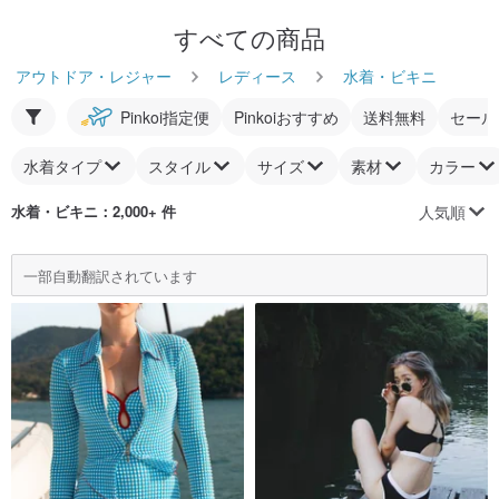
すべての商品
アウトドア・レジャー
レディース
水着・ビキニ
Pinkoi指定便
Pinkoiおすすめ
送料無料
セール
水着タイプ
スタイル
サイズ
素材
カラー
人気順
水着・ビキニ
：2,000+ 件
一部自動翻訳されています