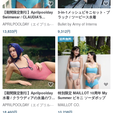
【期間限定割引】Aprilpoolday
3-in-1メッシュビキニセット - ブ
Swimwear / CLAUDIA'S
ラック / ツーピース水着
FOREVER JACKET / Blue
APRILPOOLDAY（エイプリルプールデイ）
Bullet by Army of Interns
Gingham
13,833円
9,312円
送料無料
【期間限定割引】Aprilpoolday
特別限定 MAILLOT 10周年 My
水着 / クラウディアの永遠のワン
Summer ビキニ ソーダポップ
ピース水着
APRILPOOLDAY（エイプリルプールデイ）
MAILLOT CO.
18,460円
10,238円