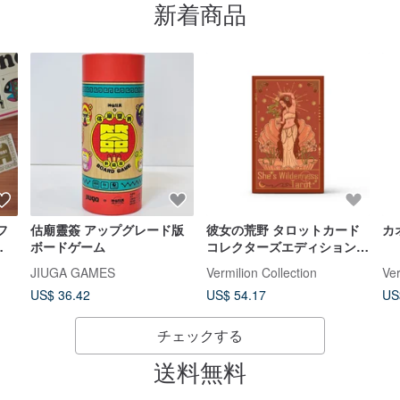
新着商品
フ
估廟靈簽 アップグレード版
彼女の荒野 タロットカード
カ
ボードゲーム
コレクターズエディション
ッ
占いヒーリングカード
JIUGA GAMES
Vermilion Collection
Ver
US$ 36.42
US$ 54.17
US
チェックする
送料無料