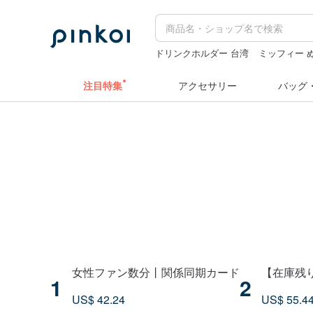
ドリンクホルダー 台湾
ミッフィー 
ドリンクホルダー 台湾
水着
hwara
注目特集
アクセサリー
バッグ
女性ファン数分丨関係同期カード
【在庫残りわ
1
2
US$ 42.24
US$ 55.4