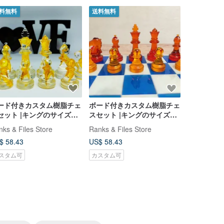
料無料
送料無料
送料無料
ード付きカスタム樹脂チェ
ボード付きカスタム樹脂チェ
チェス盤付
セット |キングのサイズ
スセット |キングのサイズ
製チェスの駒
75 インチ (7 cm) |エポキ
2.75 インチ (7 cm) |エポキ
イズ 7cm
nks & Files Store
Ranks & Files Store
Ranks & Fil
樹脂
シ樹脂
$ 58.43
US$ 58.43
US$ 58.43
スタム可
カスタム可
カスタム可