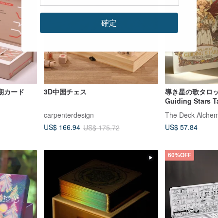
確定
期カード
3D中国チェス
導き星の歌タロット T
Guiding Stars T
carpenterdesign
The Deck Alchem
US$ 57.84
US$ 166.94
US$ 175.72
60%OFF