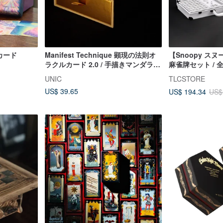
カード
Manifest Technique 顕現の法則オ
【Snoopy ス
ラクルカード 2.0 / 手描きマンダラ
麻雀牌セット /
アファメーションカード
牌セット
UNIC
TLCSTORE
US$ 39.65
US$ 194.34
US$