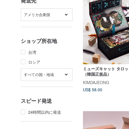
発送先
アメリカ合衆国
ショップ所在地
台湾
ロシア
ミューズキャット タロ
（韓国正規品）
すべての国・地域
KIMDAJEONG
US$ 58.00
スピード発送
24時間以内に発送