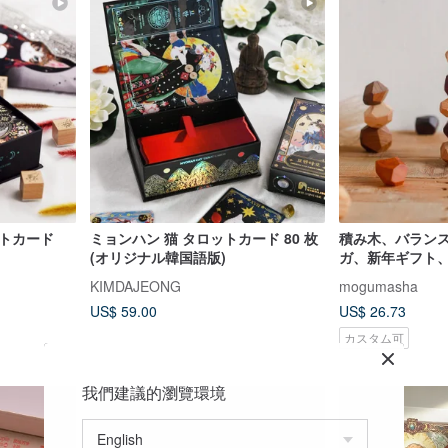
ットカード
ミョンハン 猫 タロットカード 80 枚
積み木、バラン
(オリジナル韓国語版)
ガ、新年ギフト
玩具、木製、ス
KIMDAJEONG
mogumasha
US$ 59.00
US$ 26.73
カスタム可
我們建議的瀏覽環境
5%OFF