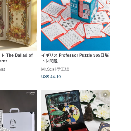
he Ballad of
イギリス Professor Puzzle 365日脳
arot
トレ問題
ist
Mr.Sci科学工場
US$ 44.10