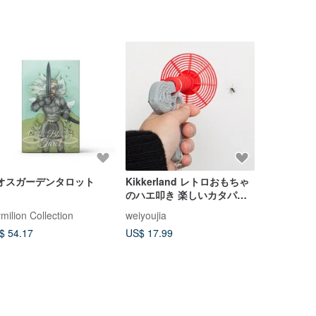
オスガーデンタロット
Kikkerland レトロおもちゃ
故宮トランプ
のハエ叩き 楽しいカタパル
上河図
ト式蚊叩き クリエイティブ
milion Collection
weiyoujia
でユニークなストレス解消グ
$ 54.17
US$ 17.99
US$ 8.91
ッズ