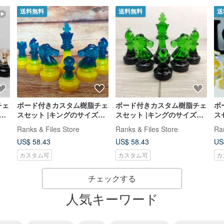
送料無料
送料無料
送
チェ
ボード付きカスタム樹脂チェ
ボード付きカスタム樹脂チェ
ボ
スセット |キングのサイズ
スセット |キングのサイズ
ス
キ
2.75 インチ (7 cm) |エポキ
2.75 インチ (7 cm) |エポキ
2.
Ranks & Files Store
Ranks & Files Store
Ra
シ樹脂
シ樹脂
シ
US$ 58.43
US$ 58.43
US
カスタム可
カスタム可
カ
チェックする
人気キーワード