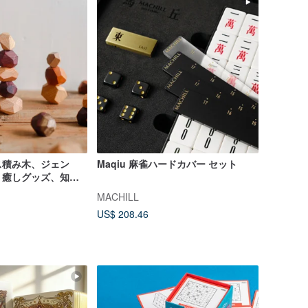
ス積み木、ジェン
Maqiu 麻雀ハードカバー セット
、癒しグッズ、知育
タッキングトイ
MACHILL
US$ 208.46