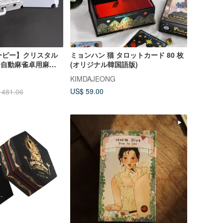
ヌーピー】クリスタル
ミョンハン 猫 タロットカード 80 枚
 全自動麻雀卓用麻雀
(オリジナル韓国語版)
KIMDAJEONG
US$ 59.00
 481.06