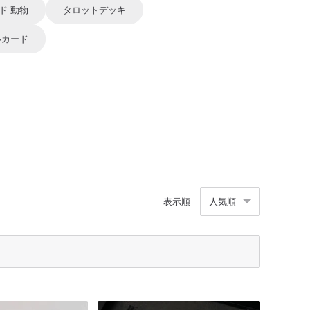
ド 動物
タロットデッキ
ルカード
表示順
人気順