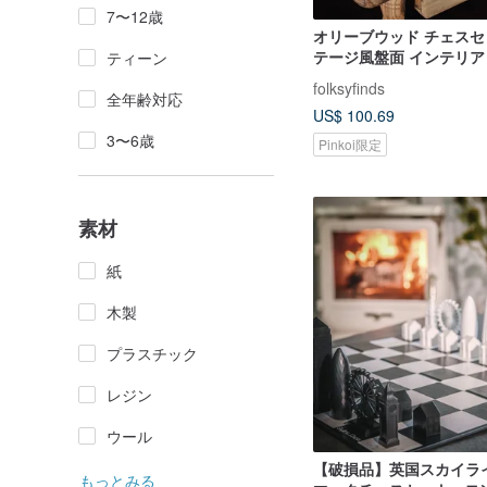
7〜12歳
オリーブウッド チェスセ
テージ風盤面 インテリア
ティーン
ーム ギフト
folksyfinds
全年齢対応
US$ 100.69
3〜6歳
Pinkoi限定
素材
紙
木製
プラスチック
レジン
ウール
【破損品】英国スカイラ
もっとみる