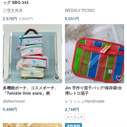
ッグ SBG-343
三瑩文房具
WEEKLY PICNIC
2,576円
2,862円
5,031円
多機能ポーチ、コスメポーチ、
Jin 手作り茄子バッグ/保存袋/台
「Twinkle little stars」柄
湾レトロ茄子
stickermood
レリッシュHandmade
5,488円
2,748円
カスタム可
送料無料