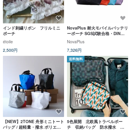
インド刺繍リボン フリルミニ
NovaPlus 耐火モバイルバッテリ
ポーチ
ーポーチ SGS試験合格・DIN
SPEC準拠 台湾製
étoile
NovaPlus
2,500円
7,326円
送料無料
【NEW】2TONE 舟形ミニトート
5色展開 北欧風トラベルポー
バッグ / 超軽量・撥水 ポリエチ
チ 収納バッグ 防水撥水 耐