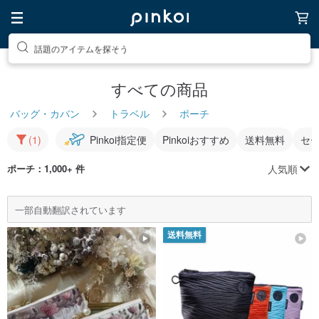
話題のアイテムを探そう
すべての商品
バッグ・カバン
トラベル
ポーチ
(1)
Pinkoi指定便
Pinkoiおすすめ
送料無料
セ
人気順
ポーチ
：1,000+ 件
一部自動翻訳されています
送料無料