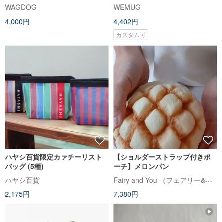
レン×ナイロン
久性 多機能 軽量
WAGDOG
WEMUG
4,000円
4,402円
カスタム可
ハヤシ百貨限定カァチーリスト
【ショルダーストラップ付きポ
バッグ (5種)
ーチ】メロンパン
Fairy and You （フェアリー&ユー）
ハヤシ百貨
2,175円
7,380円