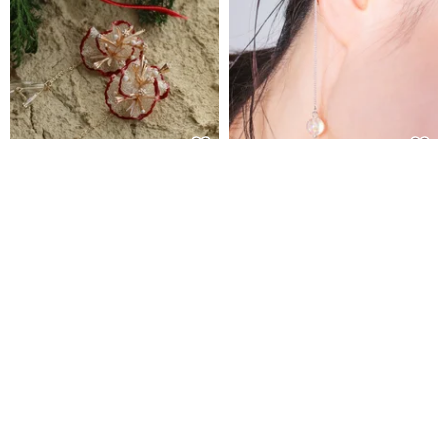
梅の讃歌イヤリング\アンティー
FLOAT - 虹光 * シルバー 透明 ア
クパーツコレクション 925ピア
クリル バブル イヤーカフ
ス イヤリング クリップ式イヤリ
vingt-six
鹿角兔 ONCE UPON A TIME
ング アンティーク レジン 梅
20,489円
5,037円
カスタム可
送料無料