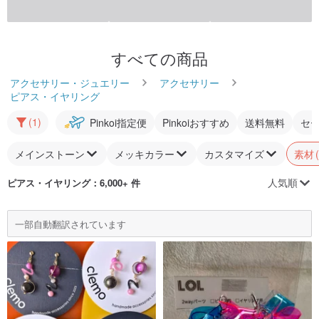
すべての商品
アクセサリー・ジュエリー
アクセサリー
ピアス・イヤリング
(1)
Pinkoi指定便
Pinkoiおすすめ
送料無料
セ
メインストーン
メッキカラー
カスタマイズ
素材
人気順
ピアス・イヤリング
：6,000+ 件
一部自動翻訳されています