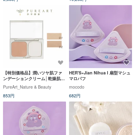
【特別価格品】潤いツヤ肌ファ
HER'S×Jian Nihua I 扇型マシュ
ンデーションクリーム│乾燥肌に
マロパフ
嬉しいベースメイク
PureArt_Nature & Beauty
mocodo
853円
682円