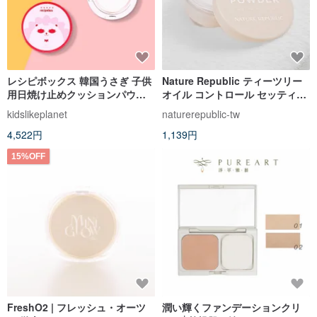
レシピボックス 韓国うさぎ 子供
Nature Republic ティーツリー
用日焼け止めクッションパウダ
オイル コントロール セッティン
ー
グ パウダー クリア スキン パウ
kidslikeplanet
naturerepublic-tw
ダー - 4g
4,522円
1,139円
15%OFF
FreshO2 | フレッシュ・オーツ
潤い輝くファンデーションクリ