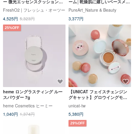
ー 微光エッセンスクッションフ
ーム│乾燥肌に嬉しいベースメイ
ァンデーション
ク
FreshO2 | フレッシュ・オーツー
PureArt_Nature & Beauty
4,525円
5,323円
3,377円
25%OFF
heme ロングラスティング ルー
【UNICAT フェイスチェンジン
スパウダー 7g
グキャット】グロウイングモイ
スチャライジングクッションパ
heme Cosmetics ヒーミー
unicat-tw
ウダー SPF50+PA+++ ソフトフ
1,040円
1,374円
5,380円
ォーカス ポアミネラル
29%OFF