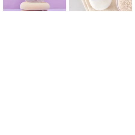
HER'S x Jian Nihua I ピーチ型
【BEVY C.】ネイキッドガーゼ
マシュマロパウダーパフ
肌にやさしいパウダーパフ 1パッ
ク|
mocodo
BEVY C.
910円
1,717円
25%OFF
【BEVY C.】ネイキッドガーゼ
heme ライトレス・セッティング