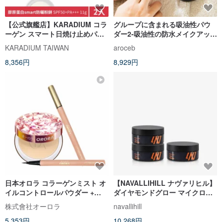
【公式旗艦店】KARADIUM コラ
グループに含まれる吸油性パウ
ーゲン スマート日焼け止めパウ
ダー2-吸油性の防水メイクアップ
ダー（2個セット）+化粧ポーチ
ミネラルパウダーはマスクに付
KARADIUM TAIWAN
aroceb
無料
着せず、メイクアップをはがし
8,356円
8,929円
ません
日本オロラ コラーゲンミスト オ
【NAVALLIHILL ナヴァリヒル】
イルコントロールパウダー +
ダイヤモンドグロー マイクロク
0.1mm極細ブラシリキッドアイ
リスタルルースパウダー UVパー
株式會社オーロラ
navallihill
ライナー
プル【3個セット】
5,353円
10,268円