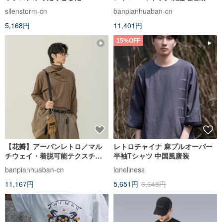
スリーブでシンプルながらも洗
ャツ
silenstorm-cn
banpianhuaban-cn
練された半袖Tシャツ。スポーツ
5,168円
11,401円
カジュアルから通勤まで、幅広
いシーンで活躍するメンズTシャ
15%OFF
ツです。
【花瓣】アーバンレトロ／マル
レトロチャイナ 麻プルオーバー
チウェイ・着脱可能テクスチャ
半袖Tシャツ 中国風唐装
ー ハイネックウォーマー
banpianhuaban-cn
loneliness
11,167円
5,651円
6,648円