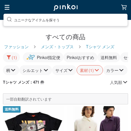
ユニークなアイテムを探そう
すべての商品
ファッション
メンズ・トップス
Tシャツ メンズ
(1)
Pinkoi指定便
Pinkoiおすすめ
送料無料
セ
柄
シルエット
サイズ
素材
(1)
カラー
人気順
Tシャツ メンズ
：471 件
一部自動翻訳されています
送料無料