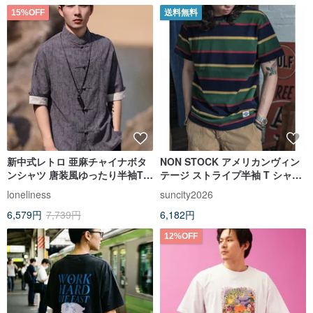
15%OFF
送料無料
新中式レトロ 亜麻チャイナボタ
NON STOCK アメリカンヴィン
ンシャツ 唐装風ゆったり半袖Tシ
テージ ストライプ半袖 T シャツ
ャツ
280g ピュアコットン クラシック
loneliness
suncity2026
で快適な T シャツ
6,579円
7,739円
6,182円
12%OFF