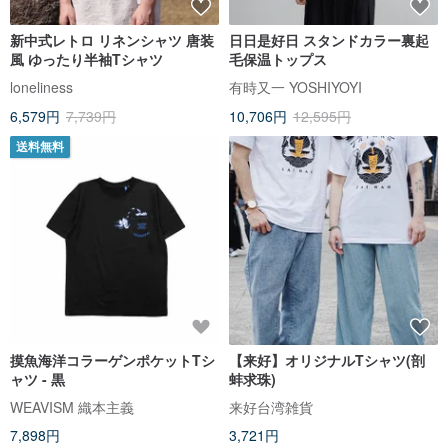
新中式レトロ リネンシャツ 唐装
日日是好日 スタンドカラー裏起
風 ゆったり半袖Tシャツ
毛保温トップス
loneliness
有時又一 YOSHIYOYI
6,579円
7,739円
10,706円
12,595円
送料無料
摸魚海洋コラーゲンポケットTシ
【来好】オリジナルTシャツ(剖
ャツ - 黒
蚌求珠)
WEAVISM 織本主義
来好台湾雑貨
7,898円
3,721円