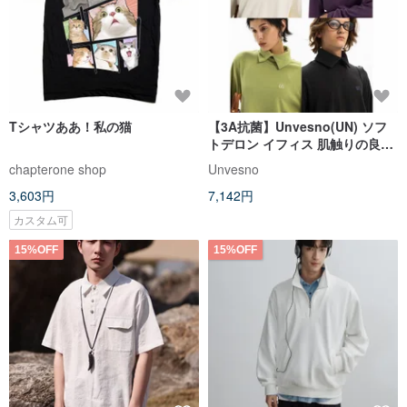
Tシャツああ！私の猫
【3A抗菌】Unvesno(UN) ソフ
トデロン イフィス 肌触りの良い
タートルネックインナー 男女兼
chapterone shop
Unvesno
用
3,603円
7,142円
カスタム可
15%OFF
15%OFF