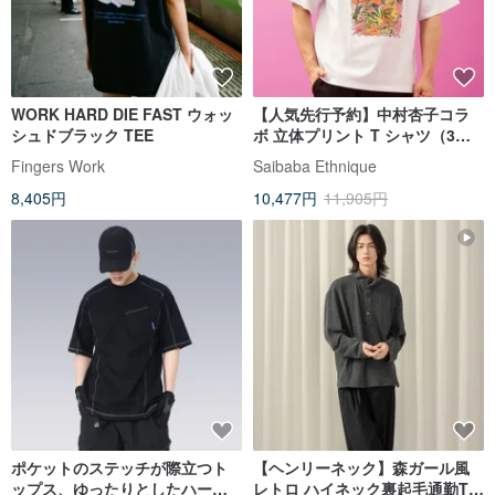
WORK HARD DIE FAST ウォッ
【人気先行予約】中村杏子コラ
シュドブラック TEE
ボ 立体プリント T シャツ（3
色）7CA-6201
Fingers Work
Saibaba Ethnique
8,405円
10,477円
11,905円
ポケットのステッチが際立つト
【ヘンリーネック】森ガール風
ップス、ゆったりとしたハーフ
レトロ ハイネック裏起毛通勤Tシ