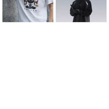
【來好】オリジナルTシャツ(大
パッチワークとコントラストカ
俠愛吃小籠包)
ラーが魅力のサイクリング長袖T
シャツ。ゆったりとしたシルエ
来好台湾雑貨
silenstorm-cn
ットで、アウトドアスポーツか
3,721円
7,765円
らカジュアルな通勤、シンプル
なインナーとしても活躍する一
枚。