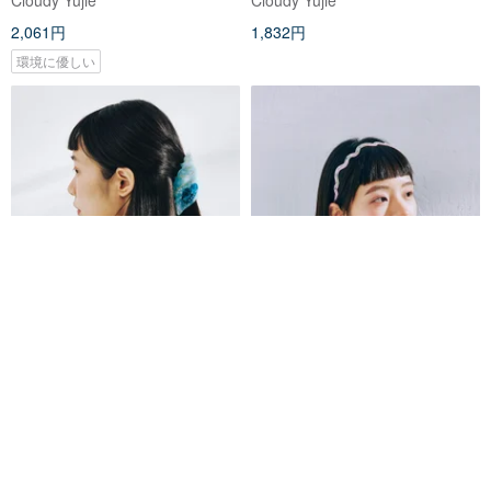
2,061円
1,832円
環境に優しい
ビーチコレクション 巻き貝のヘ
パールウェーブカチューシャ
アクリップ
Cloudy Yujie
Cloudy Yujie
2,633円
2,404円
環境に優しい
送料無料