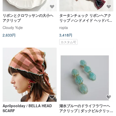
リボンとクロワッサンの大小ヘ
タータンチェック リボンヘアク
アクリップ
リップ ハンドメイド ヘッドバン
ド
Cloudy Yujie
ropta
2,633円
3,418円
カスタム可
Aprilpoolday / BELLA HEAD
湖水ブルーのドライフラワーヘ
SCARF
アクリップ | ダックビルクリップ
| hair clip