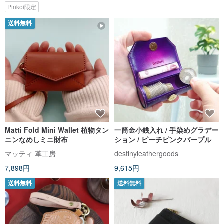
Pinkoi限定
送料無料
Matti Fold Mini Wallet 植物タン
一筒金小銭入れ / 手染めグラデー
ニンなめしミニ財布
ション / ピーチピンクパープル
マッティ 革工房
destinyleathergoods
7,898円
9,615円
送料無料
送料無料