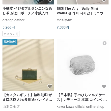
小橘皮 ベジタブルタンニンなめ
韓国 The Ally | Sally Mini
し革 がま口ポーチ／小銭入れ／
Wallet 샐리 미니지갑 | ミニウォ
コインケース
レット
orangeleather
theally-tw
5,266円
7,383円
カスタム可
送料無料
【カスタムギフト】無料刻印/が
【日本製】手のひらマルチケー
ま口名刺入れ/多用途ハンドメイ
ス | レディース 本革 コインケー
ド財布 - 碧玉グリーン
ス アクセサリーケース kawa-
山本口金店
kawa-kawa official online shop
kawa