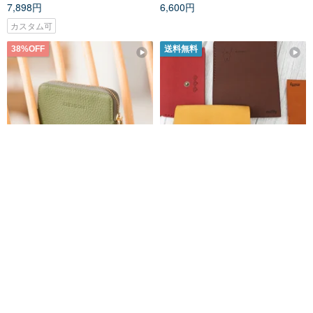
7,898円
6,600円
カスタム可
38%OFF
送料無料
即日発送! 小さい 小銭入れ 3カー
【ミッフィー70周年】コラボレ
ド入れ コインケース 薄型 牛革
ーション 本革シンプルカードケ
財布 ファスナー (グリーン)
ース・コインケース 手作りキッ
CHENSON
森下樹 SENSIASHU
CHENSON本革 W00820-G
ト
2,282円
3,680円
5,666円
Pinkoi限定
送料無料
送料無料