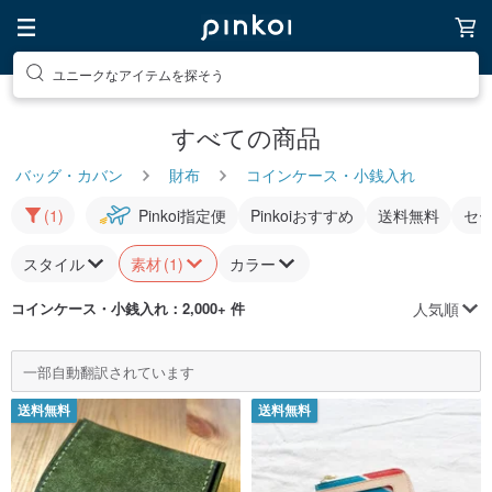
ユニークなアイテムを探そう
すべての商品
バッグ・カバン
財布
コインケース・小銭入れ
(1)
Pinkoi指定便
Pinkoiおすすめ
送料無料
セ
スタイル
素材
(1)
カラー
人気順
コインケース・小銭入れ
：2,000+ 件
一部自動翻訳されています
送料無料
送料無料