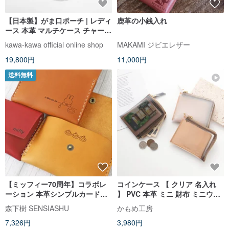
【日本製】がま口ポーチ | レディ
鹿革の小銭入れ
ース 本革 マルチケース チャーム
kawa-kawa
kawa-kawa official online shop
MAKAMI ジビエレザー
19,800円
11,000円
送料無料
【ミッフィー70周年】コラボレ
コインケース 【 クリア 名入れ
ーション 本革シンプルカードケ
】 PVC 本革 ミニ 財布 ミニウォ
ース コインケース Simple
レット カードケース 刻印 ギフト
森下樹 SENSIASHU
かもめ工房
wallet
HP16U
7,326円
3,980円