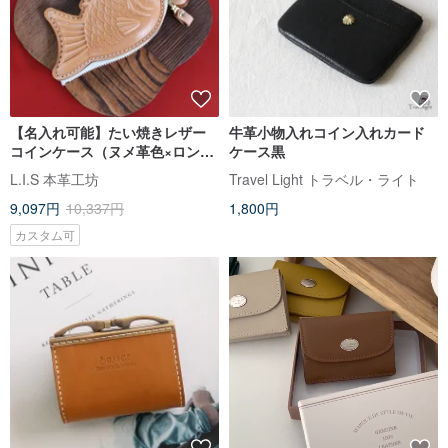
【名入れ可能】たい焼きレザー
牛革小物入れコイン入れカード
コインケース（ヌメ革色×ロング
ケース黒
レザーストラップ）父の日・記
L.I.S 本革工坊
Travel Light トラベル・ライト
念日のギフトに
9,097円
10,337円
1,800円
カスタム可