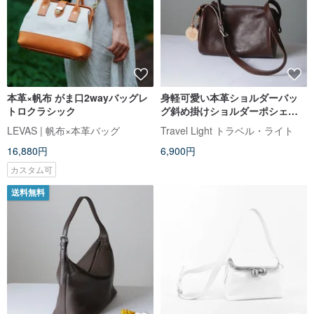
本革×帆布 がま口2wayバッグレ
身軽可愛い本革ショルダーバッ
トロクラシック
グ斜め掛けショルダーポシェッ
ト コーヒー色
LEVAS | 帆布×本革バッグ
Travel Light トラベル・ライト
16,880円
6,900円
カスタム可
送料無料