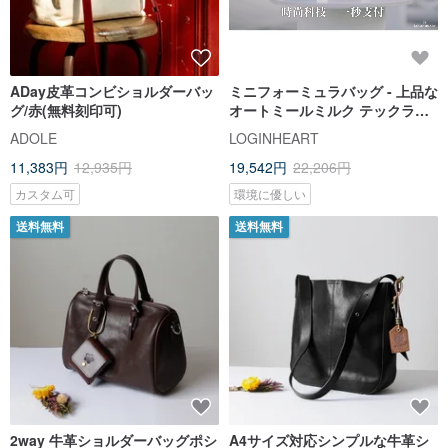
ADay皮革コンビショルダーバッ
ミニフォーミュラバッグ - 上品な
グ/赤(無料刻印可)
オートミールミルク テックラグ
ジュアリーミニバッグ
ADOLE
LOGINHEART
11,383円
12,935円
19,542円
22,206円
カスタム可
環境に優しい
送料無料
送料無料
2way 牛革ショルダーバッグポシ
A4サイズ対応シンプルな牛革シ