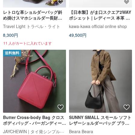
レトロな革ショルダーバッグ斜
【日本製】がま口スクエア2WAY
め掛けスマホショルダー長財布
ポシェット | レディース 本革 口
収納可能
金バッグ ショルダーバッグ 白
Travel Light トラベル・ライト
kawa-kawa official online shop
kawa-kawa
8,300円
49,500円
11 人がカートに入れています
送料無料
Butter Cross-body Bag クロス
SUNNY SMALL スモール ソフト
ボディバッグ - バーガンディーレ
レザーショルダーバッグ ブラッ
ッド Burgundy Red
ク
JAYCHEWIN | タイ発シンプル革バッグ
Beara Beara