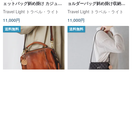
ェットバッグ斜め掛け カジュア
ョルダーバッグ斜め掛け収納バ
ルな収納バッグ 出会いバッグ 長
ッグ出会い 大容量カジュアル
Travel Light トラベル・ライト
Travel Light トラベル・ライト
財布入り ブラウン
バッグ ポーチ袋付き
11,000円
11,000円
送料無料
送料無料
手染め2Wayバッグ レディース
2way本革シンプルな牛革ショル
本革 ショルダーバッグ ハンドバ
ダーバッグ斜め掛け ポシェッ
ッグカジュアル通勤バッグ斜め
トバッグ軽い コーヒー色
Travel Light トラベル・ライト
Travel Light トラベル・ライト
掛け 茶色
9,800円
9,000円
送料無料