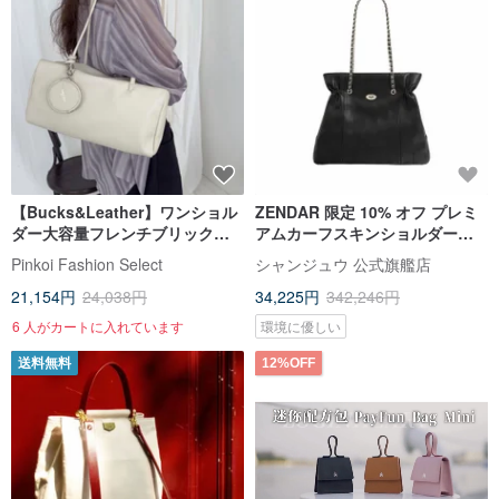
【Bucks&Leather】ワンショル
ZENDAR 限定 10% オフ プレミ
ダー大容量フレンチブリックバ
アムカーフスキンショルダーバ
ッグ -予約販売
ッグ ブラック 新品店頭展示品
Pinkoi Fashion Select
シャンジュウ 公式旗艦店
21,154円
24,038円
34,225円
342,246円
6 人がカートに入れています
環境に優しい
送料無料
12%OFF