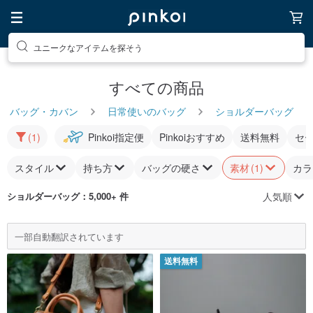
ユニークなアイテムを探そう
すべての商品
バッグ・カバン
日常使いのバッグ
ショルダーバッグ
(1)
Pinkoi指定便
Pinkoiおすすめ
送料無料
セ
スタイル
持ち方
バッグの硬さ
素材
(1)
カラ
人気順
ショルダーバッグ
：5,000+ 件
一部自動翻訳されています
送料無料