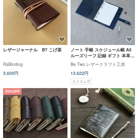
レザージャーナル B7 こげ茶
ノート 手帳 スケジュール帳 A5
ルーズリーフ 記録 ギフト 本革レ
ザー
RsBinding
Be Two レザークラフト工房
3,600円
13,622円
カスタム可
35%OFF