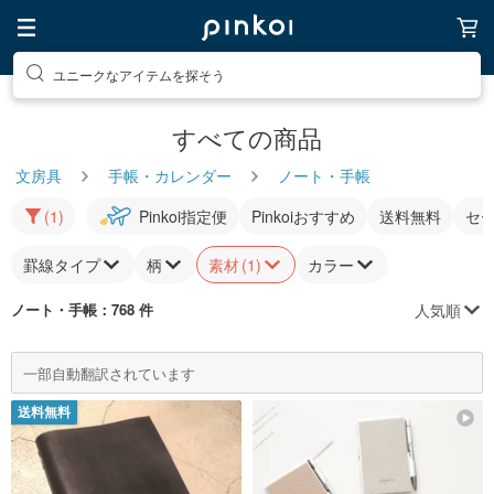
ユニークなアイテムを探そう
すべての商品
文房具
手帳・カレンダー
ノート・手帳
(1)
Pinkoi指定便
Pinkoiおすすめ
送料無料
セ
罫線タイプ
柄
素材
(1)
カラー
人気順
ノート・手帳
：768 件
一部自動翻訳されています
送料無料