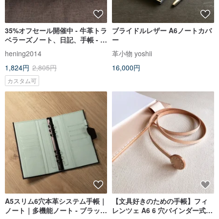
35%オフセール開催中 - 牛革トラ
ブライドルレザー A6ノートカバ
ベラーズノート、日記、手帳 - 英
ー
字名や星座の刻印も可能
hening2014
革小物 yoshii
1,824円
2,805円
16,000円
カスタム可
A5スリム6穴本革システム手帳｜
【文具好きのための手帳】フィ
ノート｜多機能ノート - ブラック
レンツェ A6 6 穴バインダー式レ