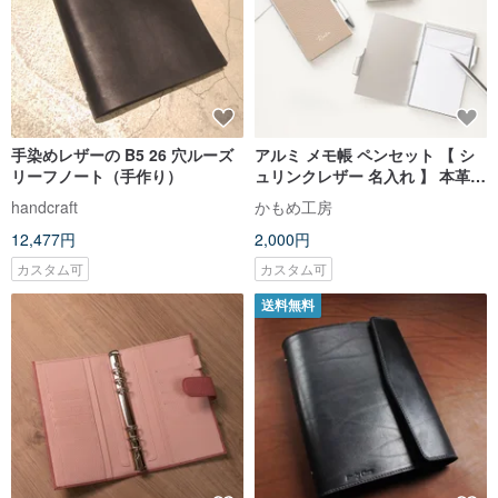
手染めレザーの B5 26 穴ルーズ
アルミ メモ帳 ペンセット 【 シ
リーフノート（手作り）
ュリンクレザー 名入れ 】 本革
コンパクト ペンホルダー レザー
handcraft
かもめ工房
ギフト
12,477円
2,000円
カスタム可
カスタム可
送料無料