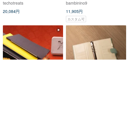
ミント
ザーノートカバー/手帳/カスタム
techotreats
bambinino9
オーダー -オーク
20,084円
11,905円
カスタム可
【誕生日プレゼント】│A6サイズ
A5スリム 6穴本革システム手帳 |
│ドイツ製X47│リフィル交換式
ノート | マルチ手帳 - グリーン×
レザー手帳│モノレール
ホワイト
carnets-de-carole
techotreats
14,881円
20,084円
環境に優しい
送料無料