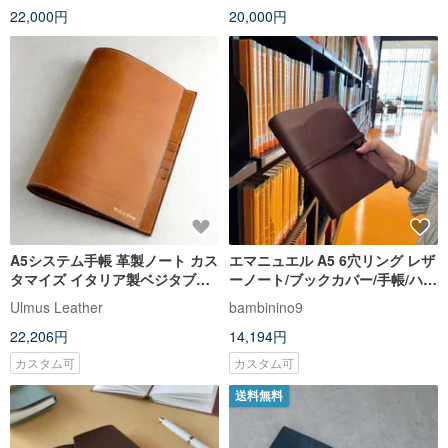
22,000円
20,000円
A5システム手帳 革製ノート カス
エマニュエル A5 6穴リング レザ
タマイズ イタリア製ベジタブル
ーノート/ブックカバー/手帳/ハン
タンニンなめし革 刻印オプショ
ドメイドレザー - エスプレッソ
Ulmus Leather
bambinino9
ン
22,206円
14,194円
カスタム可
カスタム可
送料無料