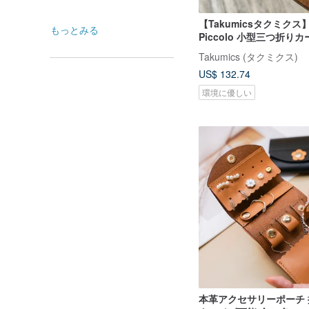
【Takumicsタクミクス】T
もっとみる
Piccolo 小型三つ折り
Takumics (タクミクス)
US$ 132.74
環境に優しい
本革アクセサリーポーチ 