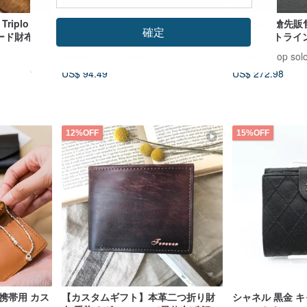
riplo
pinsel wallet : オリーブグリーン
【Pinkoi 搶先販
確定
カード財布
ィエ マストライン
ザー 二つ折り vi
Pinsel on the Shelf
VintageShop sol
オールド ustkxg
US$ 94.49
US$ 272.98
12%OFF
15%OFF
携帯用 カス
【カスタムギフト】本革二つ折り財
シャネル 黒金 