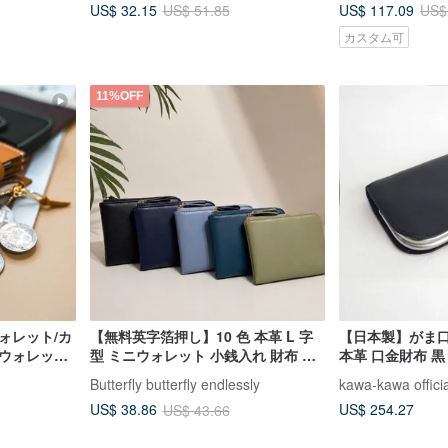
US$ 32.15
US$ 117.09
US$ 51.85
US$
カスタム可
11%OFF
ォレット/カ
【無料英字箔押し】10 色 本革 L 字
【日本製】がま口
トウォレット
型 ミニウォレット 小銭入れ 財布 卒
本革 口金財布 黒 k
応
業祝い 誕生日プレゼント
Butterfly butterfly endlessly
kawa-kawa officia
US$ 254.27
US$ 38.86
US$ 43.66