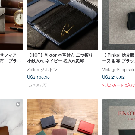
なサフィアー
【HOT】Viktor 本革財布 二つ折り
【 Pinkoi 搶先
 – プラチ
小銭入れ ネイビー 名入れ刻印
ーヌ 財布 ブラッ
Zolton ゾルトン
VintageShop sol
US$ 106.96
US$ 218.02
カスタム可
9 人がカートに入