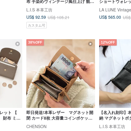
布 手染めヴィンテージ風仕上げ 観音
ショートウォレッ
開きデザイン 父の日ギフト
ジバッグ アンテ
L.I.S 本革工坊
ドバッグ
US$ 92.59
US$ 565.00
US$ 105.21
US$
カスタム可
38%OFF
12%OFF
レット 【
即日発送!本革レザー マグネット開
【名入れ刻印】本
】 財布 ミニ
閉 カード8枚 大容量コインポケット
納 マグネットボ
ンパクト 文
財布 CHENSON W26255
ント 父の日ギフ
CHENSON
L.I.S 本革工坊