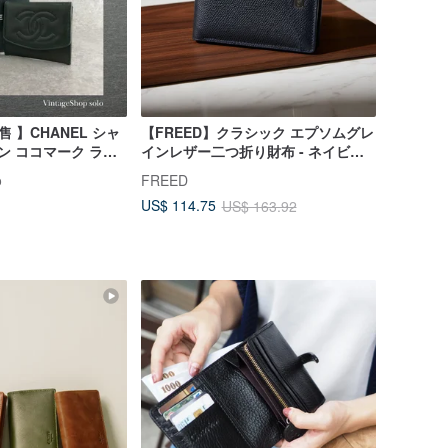
販售 】CHANEL シャ
【FREED】クラシック エプソムグレ
ン ココマーク ラム
インレザー二つ折り財布 - ネイビー
 vintage ヴィン
革財布 二つ折り財布 メンズ ギフト
o
FREED
kk4v4
US$ 114.75
US$ 163.92