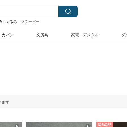
ぬいぐるみ
スヌーピー
24金 ネックレス
・カバン
文房具
家電・デジタル
グ
います
30%OFF