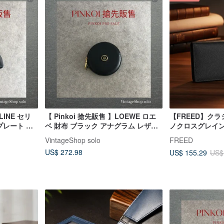
LINE セリ
【 Pinkoi 搶先販售 】LOEWE ロエ
【FREED】ク
プレート レ
ベ 財布 ブラック アナグラム レザー
ノクロスグレイン
ザー がま口 コインケース z4abfu
コインケース vintage ヴィンテージ
ブラック、本革
VintageShop solo
FREED
オールド 84bggt
US$ 272.98
US$ 155.29
US$