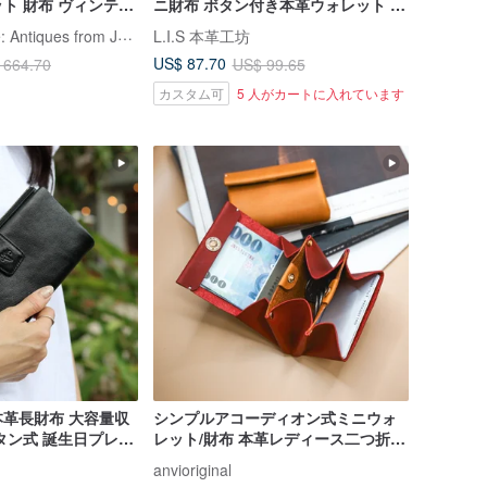
ト 財布 ヴィンテー
ニ財布 ボタン付き本革ウォレット 3
ィークバッグ セカン
色 誕生日プレゼント 父の日ギフト
LA LUNE Vintage: Antiques from Japan
L.I.S 本革工坊
US$ 87.70
 664.70
US$ 99.65
カスタム可
5 人がカートに入れています
革長財布 大容量収
シンプルアコーディオン式ミニウォ
タン式 誕生日プレゼ
レット/財布 本革レディース二つ折り
ト
財布 名入れ箔押し/型押し可能 新色
anvioriginal
登場