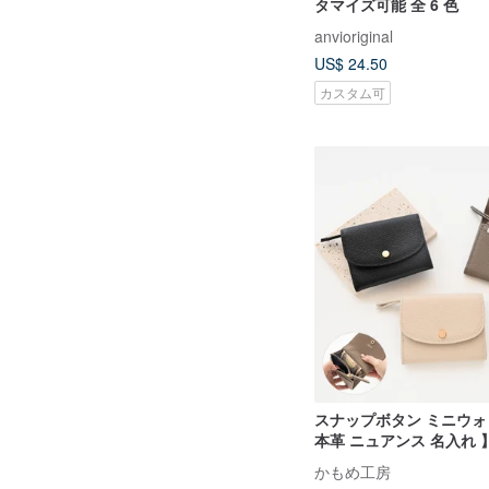
タマイズ可能 全 6 色
anvioriginal
US$ 24.50
カスタム可
スナップボタン ミニウォ
本革 ニュアンス 名入れ 
財布 スキミング防止 コ
かもめ工房
字入れ HR70U