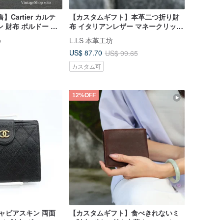
售】Cartier カルテ
【カスタムギフト】本革二つ折り財
 財布 ボルドー レ
布 イタリアンレザー マネークリップ
ntage ヴィンテージ
付き 5 色 父の日ギフト
o
L.I.S 本革工坊
US$ 87.70
US$ 99.65
カスタム可
12%OFF
キャビアスキン 両面
【カスタムギフト】食べきれないミ