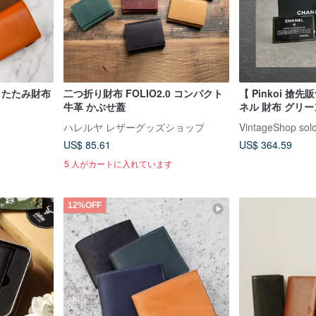
二つ折り財布 FOLIO2.0 コンパクト
【 Pinkoi 搶先
牛革 かぶせ蓋
ネル 財布 グリー
レザー コインケース
ハレルヤ レザーグッズショップ
VintageShop sol
テージ オールド b
US$ 85.61
US$ 364.59
5 人がカートに入れています
12%OFF