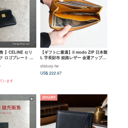
販售 】CELINE セリ
【ギフトに最適】il modo ZIP 日本製
ク ロゴプレート レ
L 字長財布 姫路レザー 金運アップス
ザー がま口 コインケース z4abfu
モール長財布
o
statusy-tw
US$ 222.67
れています
30%OFF