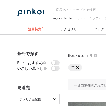
sugar valentine
カメラ
ミッフィ
ミッフィー ぬいぐるみ
水着
台湾 
注目特集
アクセサリー
バッグ
条件で探す
財布
：8,000+ 件
Pinkoiおすすめ
革
やさしい暮らし
一部自動翻訳されて
発送先
アメリカ合衆国