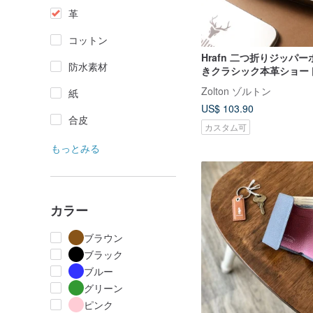
革
コットン
Hrafn 二つ折りジッパ
防水素材
きクラシック本革ショー
ト | ブラック | 手書き刻
Zolton ゾルトン
紙
US$ 103.90
合皮
カスタム可
もっとみる
カラー
ブラウン
ブラック
ブルー
グリーン
ピンク