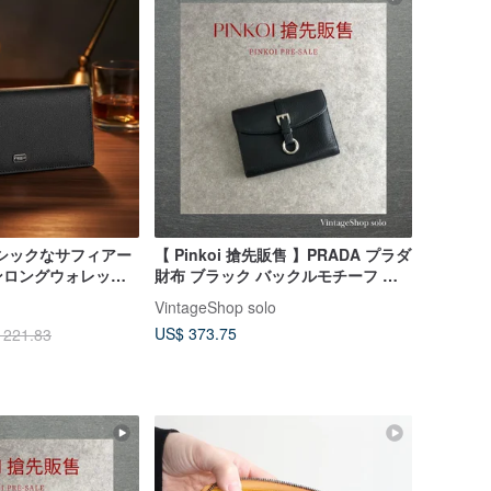
ラシックなサフィアー
【 Pinkoi 搶先販售 】PRADA プラダ
ロングウォレット -
財布 ブラック バックルモチーフ レ
財布、父の日ギフト
ザー vintage ヴィンテージ オールド
VintageShop solo
k574bi
US$ 373.75
 221.83