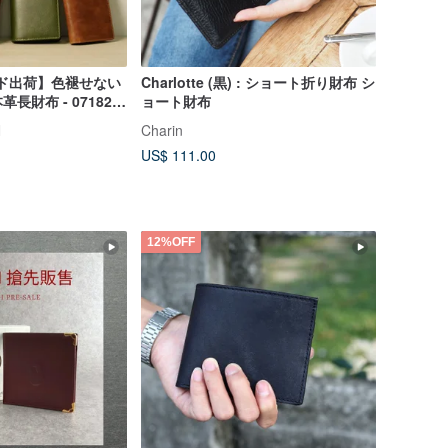
ード出荷】色褪せない
Charlotte (黒) : ショート折り財布 シ
長財布 - 071822
ョート財布
N
Charin
US$ 111.00
12%OFF