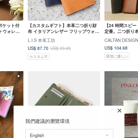
ーポケット付
【カスタムギフト】本革二つ折り財
【24 時間スピ
トウォレッ
布 イタリアンレザー フリップウォレ
定番。二つ折り本革
印可
ット 4 色 父の日ギフト
5 色展開
L.I.S 本革工坊
CALTAN DESIG
US$ 104.68
US$ 87.70
US$ 99.65
環境に優しい
カスタム可
我們建議的瀏覽環境