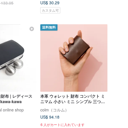
US$ 30.29
 133.05
カスタム可
送料無料
財布 | レディース
本革 ウォレット 財布 コンパクト ミ
awa-kawa
ニマム 小さい ミニ シンプル 三つ折
り カード スリム 最小 ベジタブルタ
l online shop
colm（コルム）
ンニンレザー
US$ 94.18
6 人がカートに入れています