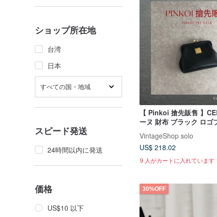
ショップ所在地
台湾
日本
すべての国・地域
【 Pinkoi 搶先販售 】CE
ーヌ 財布 ブラック ロゴ
スピード発送
VintageShop solo
US$ 218.02
24時間以内に発送
9 人がカートに入れています
価格
30%OFF
US$10 以下