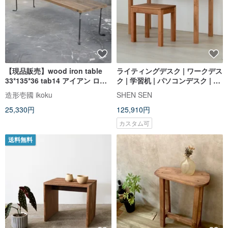
【現品販売】wood iron table
ライティングデスク | ワークデス
33*135*36 tab14 アイアン ロー
ク | 学習机 | パソコンデスク | ド
テーブル 机 鉄脚
レッサー【MORE（モア）】
造形壱國 ikoku
SHEN SEN
25,330円
125,910円
カスタム可
送料無料