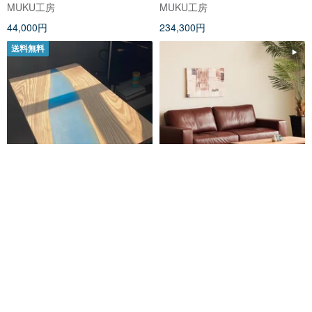
MUKU工房
MUKU工房
44,000円
234,300円
送料無料
樹脂ニレの手作りリバーテーブ
マスターウォール ワイルドウッ
ル
ド リビングテーブル ウッド4レ
ッグス
Epoxy & Wood Limited
MUKU工房
22,119円
168,300円
カスタム可
送料無料