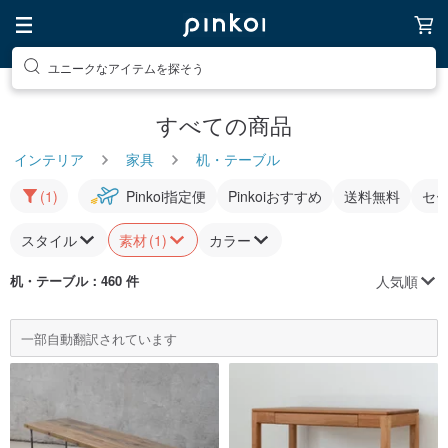
ユニークなアイテムを探そう
すべての商品
インテリア
家具
机・テーブル
(1)
Pinkoi指定便
Pinkoiおすすめ
送料無料
セ
スタイル
素材
(1)
カラー
人気順
机・テーブル
：460 件
一部自動翻訳されています