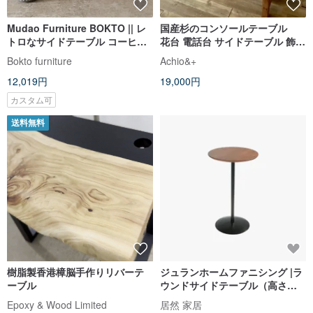
Mudao Furniture BOKTO || レ
国産杉のコンソールテーブル
トロなサイドテーブル コーヒー
花台 電話台 サイドテーブル 飾り
テーブル ディスプレイスタンド
台 木製家具
Bokto furniture
Achio&+
12,019円
19,000円
カスタム可
送料無料
樹脂製香港樟脳手作りリバーテ
ジュランホームファニシング |ラ
ーブル
ウンドサイドテーブル（高さ
70cmバージョン）
Epoxy & Wood Limited
居然 家居