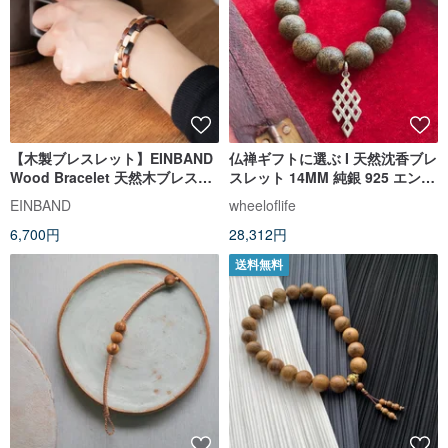
【木製ブレスレット】EINBAND
仏禅ギフトに選ぶ I 天然沈香ブレ
Wood Bracelet 天然木ブレスレ
スレット 14MM 純銀 925 エンド
ット MIX Wood
レスノットペンダント
EINBAND
wheeloflife
6,700円
28,312円
送料無料