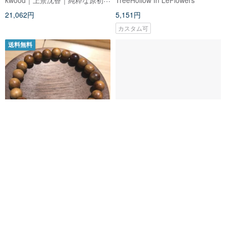
21,062円
5,151円
カスタム可
送料無料
Xinxinzhai 台湾 Xiaonan スタッ
W.M.Wuliuyuan台湾貴重な針
フ セイコー 美しいブティック
Wumu-
10 mm 手数珠 ブッダ ビーズ ブ
TaiwanXiaonanmu12mmログビ
shinshinjai
W.M. 五柳園
レスレット Dai Ping'an
ーズ
17,170円
11,447円
カスタム可
12%OFF