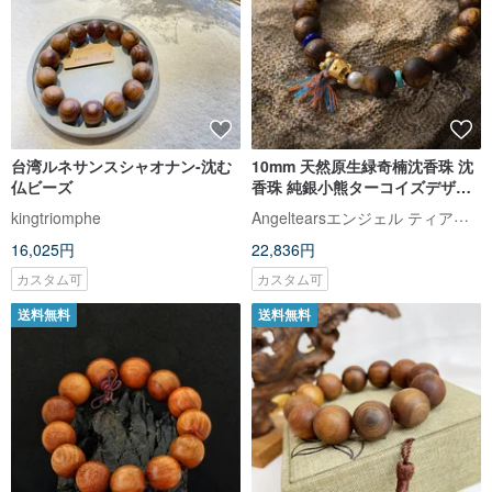
台湾ルネサンスシャオナン-沈む
10mm 天然原生緑奇楠沈香珠 沈
仏ビーズ
香珠 純銀小熊ターコイズデザイ
ン シングルブレスレット
Angeltearsエンジェル ティアーズ ジュエリー デザイン
kingtriomphe
16,025円
22,836円
カスタム可
カスタム可
送料無料
送料無料