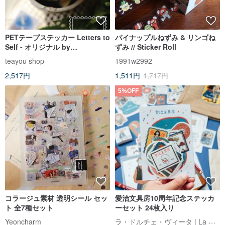
PETテープステッカー Letters to
パイナップルねずみ & リンゴね
Self - オリジナル by
ずみ // Sticker Roll
teayoushop
teayou shop
1991w2992
2,517円
1,511円
1,717円
5%OFF
コラージュ素材 透明シール セッ
愛治文具房10周年記念ステッカ
ト 全7種セット
ーセット 24枚入り
ラ・ドルチェ・ヴィータ | La Dolce Vita
Yeoncharm