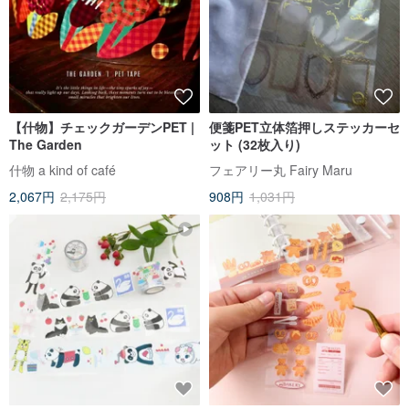
【什物】チェックガーデンPET |
便箋PET立体箔押しステッカーセ
The Garden
ット (32枚入り)
什物 a kind of café
フェアリー丸 Fairy Maru
2,067円
2,175円
908円
1,031円