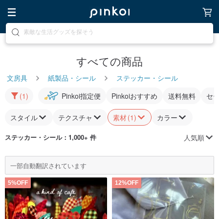
話題のアイテムを探そう
すべての商品
文房具
紙製品・シール
ステッカー・シール
(1)
Pinkoi指定便
Pinkoiおすすめ
送料無料
セ
スタイル
テクスチャ
素材
(1)
カラー
人気順
ステッカー・シール
：1,000+ 件
一部自動翻訳されています
5%OFF
12%OFF