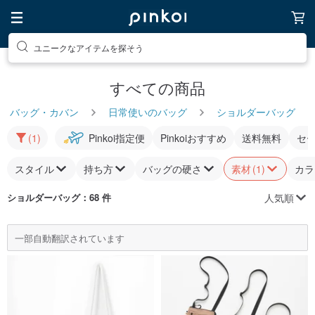
ユニークなアイテムを探そう
すべての商品
バッグ・カバン
日常使いのバッグ
ショルダーバッグ
(1)
Pinkoi指定便
Pinkoiおすすめ
送料無料
セ
スタイル
持ち方
バッグの硬さ
素材
(1)
カラ
人気順
ショルダーバッグ
：68 件
一部自動翻訳されています