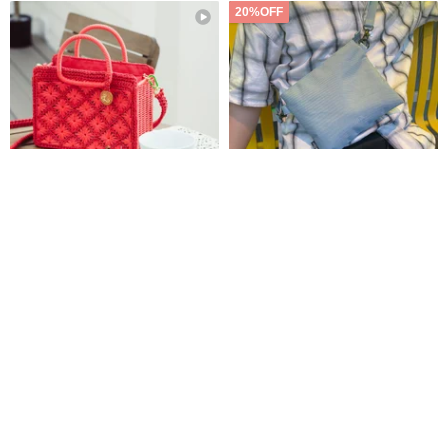
20%OFF
プラスチックアート - シックなハ
スペイン Lefrik - Arizona 環境
ンド＆ショルダーバスケット
に優しいクロスボディ バッグ |ブ
ルー| 防水クロスボディ バッグ
Edlyn Knit & Weave
Lefrik
15,041円
7,184円
8,980円
カスタム可
環境に優しい
12%OFF