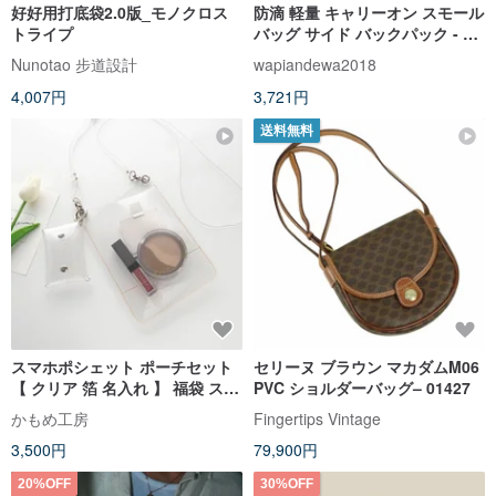
好好用打底袋2.0版_モノクロス
防滴 軽量 キャリーオン スモール
トライプ
バッグ サイド バックパック - ク
ラシック フォッシル スタイル
Nunotao 步道設計
wapiandewa2018
4,007円
3,721円
送料無料
スマホポシェット ポーチセット
セリーヌ ブラウン マカダムM06
【 クリア 箔 名入れ 】 福袋 スマ
PVC ショルダーバッグ– 01427
ホショルダー クリア PVC 文字入
かもめ工房
Fingertips Vintage
れ HP14U
3,500円
79,900円
20%OFF
30%OFF