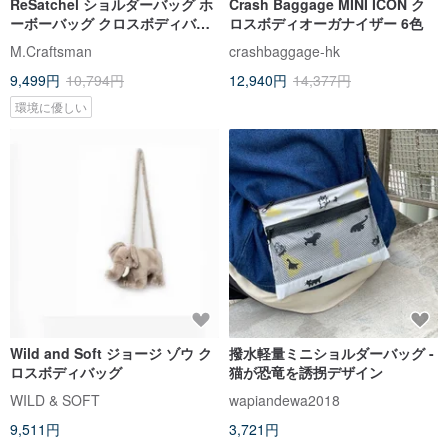
ReSatchel ショルダーバッグ ホ
Crash Baggage MINI ICON ク
ーボーバッグ クロスボディバッ
ロスボディオーガナイザー 6色
グ | 持続可能な製品 環境に優し
M.Craftsman
crashbaggage-hk
い
9,499円
10,794円
12,940円
14,377円
環境に優しい
Wild and Soft ジョージ ゾウ ク
撥水軽量ミニショルダーバッグ -
ロスボディバッグ
猫が恐竜を誘拐デザイン
WILD & SOFT
wapiandewa2018
9,511円
3,721円