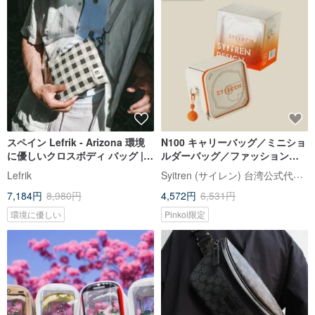
スペイン Lefrik - Arizona 環境
N100 キャリーバッグ／ミニショ
に優しいクロスボディ バッグ |
ルダーバッグ／ファッション／
チェック柄のグリーン | 防水クロ
個性派／ワンショルダーバッグ
Syitren (サイレン) 台湾公式代理店
Lefrik
スボディ バッグ
／ブランドグッズ
7,184円
8,980円
4,572円
6,531円
環境に優しい
Pinkoi限定