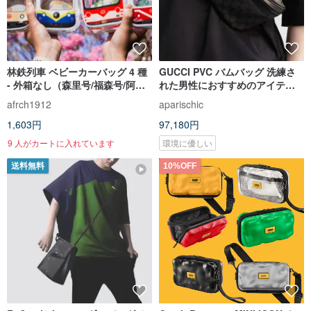
林鉄列車 ベビーカーバッグ 4 種
GUCCI PVC バムバッグ 洗練さ
- 外箱なし（森里号/福森号/阿里
れた男性におすすめのアイテ
山号/栩悦号）
ム、控えめなブラック GG ロゴ
afrch1912
aparischic
1,603円
97,180円
9 人がカートに入れています
環境に優しい
送料無料
10%OFF