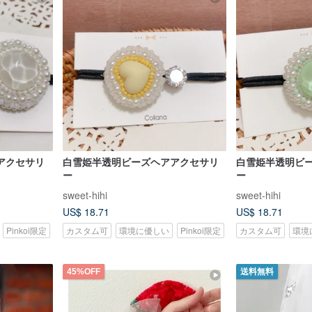
アクセサリ
白雪姫半透明ビーズヘアアクセサリ
白雪姫半透明ビ
ー
ー
sweet-hihi
sweet-hihi
US$ 18.71
US$ 18.71
Pinkoi限定
カスタム可
環境に優しい
Pinkoi限定
カスタム可
環境
45%OFF
送料無料