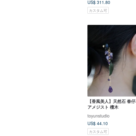
US$ 311.80
カスタム可
【香風美人】天然石 春仔花
アメジスト 檀木
toyunstudio
US$ 44.10
カスタム可