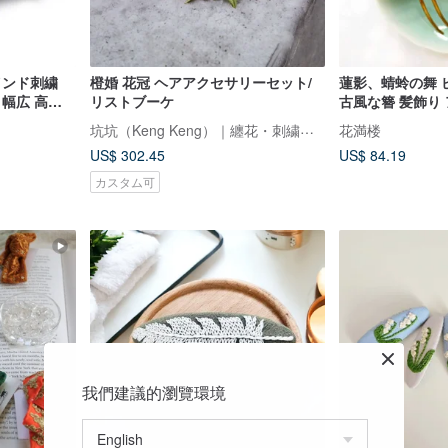
インド刺繍
橙婚 花冠 ヘアアクセサリーセット/
蓮影、蜻蛉の舞 
 幅広 高級
リストブーケ
古風な簪 髪飾り
坑坑（Keng Keng）｜纏花・刺繍・金属線の手仕事花飾り
花満楼
US$ 302.45
US$ 84.19
カスタム可
我們建議的瀏覽環境