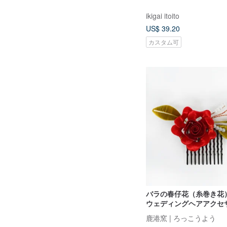
ikigai itoito
US$ 39.20
カスタム可
バラの春仔花（糸巻き花）
ウェディングヘアアクセ
ンタインギフト
鹿港窯 | ろっこうよう