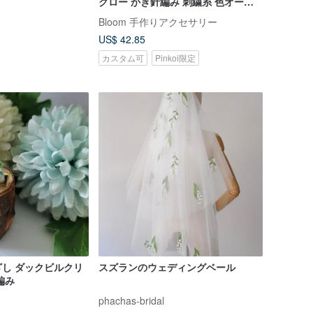
クロー かぎ針編み 刺繍糸 色オーダ
ー可
Bloom 手作りアクセサリー
US$ 42.85
カスタム可
Pinkoi限定
し ダックビルクリ
スズランのウェディングベール
編み
phachas-bridal