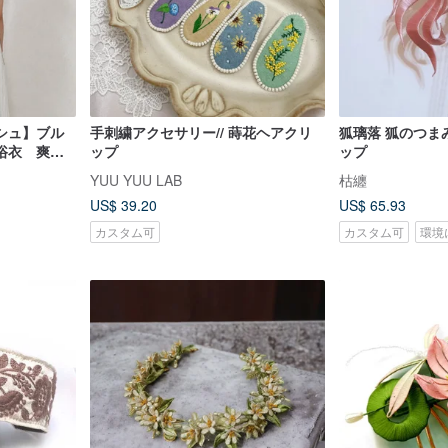
シュ】ブル
手刺繍アクセサリー// 蒔花ヘアクリ
狐璃落 狐のつま
浴衣 爽や
ップ
ップ
ー チュー
YUU YUU LAB
枯纏
ア
US$ 39.20
US$ 65.93
カスタム可
カスタム可
環境