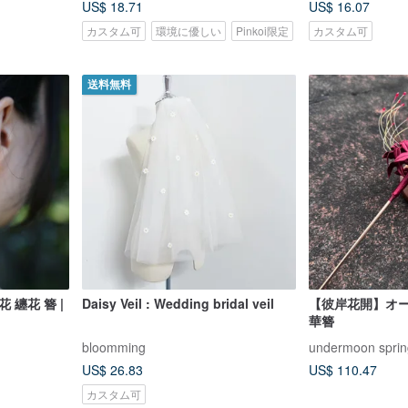
US$ 18.71
US$ 16.07
カスタム可
環境に優しい
Pinkoi限定
カスタム可
送料無料
 纏花 簪 |
Daisy Veil : Wedding bridal veil
【彼岸花開】オー
華簪
bloomming
undermoon sprin
US$ 26.83
US$ 110.47
カスタム可