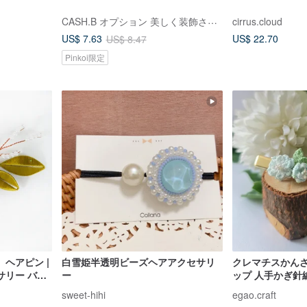
CASH.B オプション 美しく装飾されたカタツムリの手作り
cirrus.cloud
US$ 22.70
US$ 7.63
US$ 8.47
Pinkoi限定
ヘアピン |
白雪姫半透明ビーズヘアアクセサリ
クレマチスかんざ
サリー バレ
ー
ップ 人手かぎ針
sweet-hihi
egao.craft