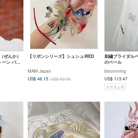
花（ぜんか）
【リボンシリーズ】シュシュ/RED
刺繡ブライダル
トーン パー
のベール
MAM Japan
bloomming
US$ 113.47
US$ 46.15
US$ 83.90
カスタム可