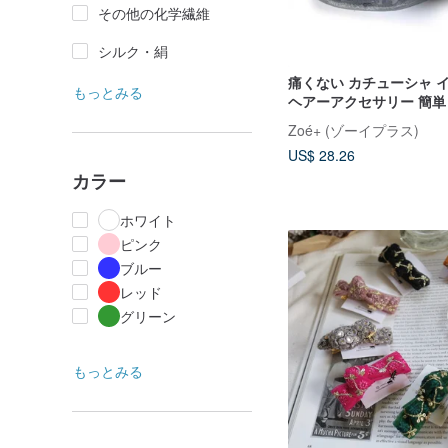
その他の化学繊維
シルク・絹
痛くない カチューシャ 
もっとみる
ヘアーアクセサリー 簡単
感 UHR-288 花柄
Zoé+ (ゾーイプラス)
US$ 28.26
カラー
ホワイト
ピンク
ブルー
レッド
グリーン
もっとみる