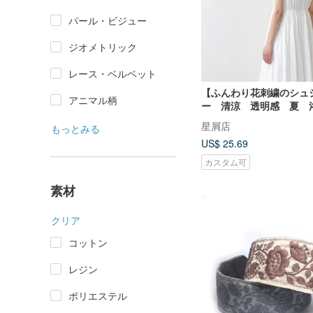
パール・ビジュー
ジオメトリック
レース・ベルベット
【ふんわり花刺繍のシュ
アニマル柄
ー 清涼 透明感 夏 
か 大ぶり オーガンジ
星屑店
もっとみる
ル ヘアアクセサリー ペ
US$ 25.69
カスタム可
素材
クリア
コットン
レジン
ポリエステル