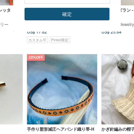
レッタ
手刺繍バレッタ。白い羽
幸福のスズラン 
確定
サリー
WIJ Handmade
SHACCY Jewelry
US$ 17.82
US$ 25.84
カスタム可
Pinkoi限定
10%OFF
手作り塑形減圧ヘアバンド織り帯-H
かぎ針編みの帽