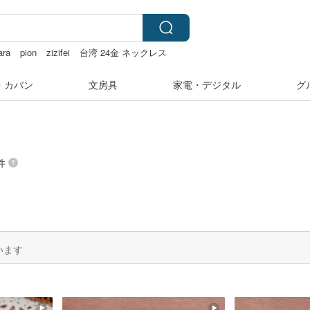
ara
pion
zizifei
台湾 24金 ネックレス
・カバン
文房具
家電・デジタル
グ
件
います