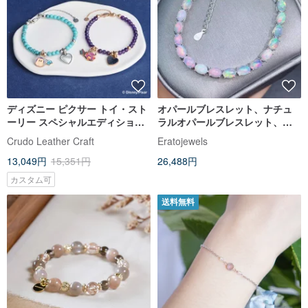
ディズニー ピクサー トイ・スト
オパールブレスレット、ナチュ
ーリー スペシャルエディション
ラルオパールブレスレット、オ
カスタマイズ刻印入り純銀天然
ーストラリアンオパールハンド
Crudo Leather Craft
Eratojewels
石ビーズブレスレット（4色）
メイドブレスレット、ファイヤ
13,049円
15,351円
26,488円
ーオプ
カスタム可
送料無料