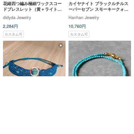
花緒四つ編み極細ワックスコー
カイヤナイト ブラックルチルス
ドブレスレット（黄＋ライトグ
ーパーセブン スモーキークォー
リーン）【現在、注文多数につ
ツ ブレスレット 天然石 パワース
didyda Jewelry
Hanhan Jewelry
き製作に追われています】
トーン
2,284円
10,760円
カスタム可
カスタム可
ラブラドライト付きマクラメブ
【日本製】ターコイズ 2連ブレス
レスレット
レット – 重ね付け風デザイン /
マグネット留め具 / 金属アレルギ
nathalietaladya
CHERIE handmade
ー対応
9,977円
6,500円