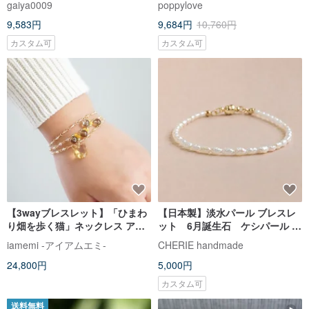
gaiya0009
poppylove
純銀製アクセサリー付きオリジ
係のトラブル回避
9,583円
9,684円
10,760円
ナルギフト
カスタム可
カスタム可
【3wayブレスレット】「ひまわ
【日本製】淡水パール ブレスレ
り畑を歩く猫」ネックレス アン
ット 6月誕生石 ケシパール 小
クレット 天然石 シトリン 14kgf
粒 華奢 金属アレルギー対応 マ
iamemi -アイアムエミ-
CHERIE handmade
華奢 夏 ギフト
グネット式
24,800円
5,000円
カスタム可
送料無料