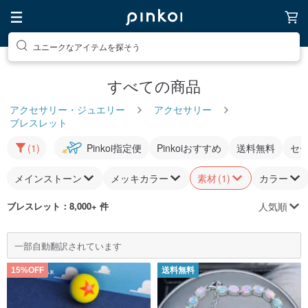
ユニークなアイテムを探そう
すべての商品
アクセサリー・ジュエリー
アクセサリー
ブレスレット
(1)
Pinkoi指定便
Pinkoiおすすめ
送料無料
セ
メインストーン
メッキカラー
素材
(1)
カラー
人気順
ブレスレット
：8,000+ 件
一部自動翻訳されています
15%OFF
送料無料