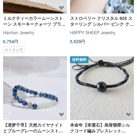
ミルクティーカラームーンスト
ストロベリー クリスタル 925 ス
ーン スモーキークォーツ ブラッ
ターリング シルバー ピンク クリ
クゴールドスーパーセブン ブレ
スタル フルーツ ブレスレット
Hanhan Jewelry
HAPPY SHEEP Jewelry
スレット 天然石 パワーストーン
6,754円
5,529円
カスタム可
送料無料
【清梦千寻】天然カイヤナイト
本命年【幸運石】烏骨翡翠シル
とブルーグレーのムーンストー
クコード編みブレスレット
ンのクリスタルブレスレット、
*AS03*金運招来、開運、人間関