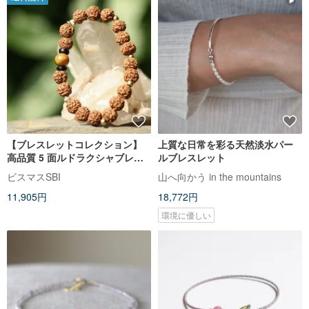
【ブレスレットコレクション】
上質な日常を彩る天然淡水パー
高品質 5 面ルドラクシャブレス
ルブレスレット
レット – ルートアンバー添え (一
ビスマスSBI
山へ向かう in the mountains
点物)
11,905円
18,772円
環境に優しい