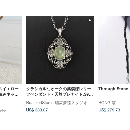
スイエロー
クラシカルなオークの葉模様レリー
Through Stone 
編みネック
フペンダント - 天然プレナイト.S925
運
シルバー - オークリヴィアシリーズ
RealizedStudio 瑞萊夢臻スタジオ
RONG 溶
US$ 383.07
US$ 279.73
.45