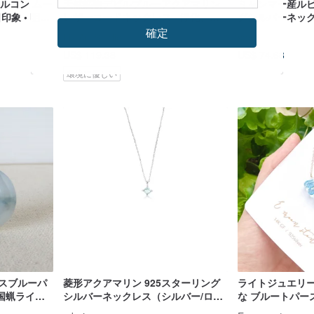
ジルコン ムー
天然鉱物デビルブルーアクアマリン
ミャンマー産ルビ
象 • 明
レザーコードネックレス - 浄化、調
グシルバーネック
和、バランス、ヒーリングストーン
ーズゴールド) |
確定
Liz Art Studio
sdori
US$ 119.38
US$ 74.68
環境に優しい
イスブルーパ
菱形アクアマリン 925スターリング
ライトジュエリー
国蝋ライン
シルバーネックレス（シルバー/ロー
な ブルートパー
ズゴールド）| アクアマリンシリーズ
タル 14KGF