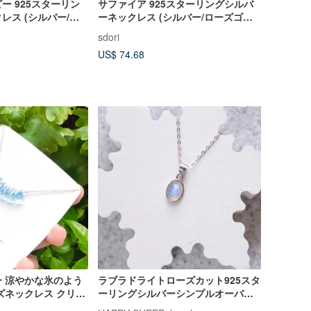
ー 925スターリン
サファイア 925スターリングシルバ
レス (シルバー/ロ
ーネックレス (シルバー/ローズゴー
 7月誕生石
ルド) | 9月誕生石
sdori
US$ 74.68
 涼やかな氷のよう
ラブラドライトローズカット925スタ
ズネックレス クリス
ーリングシルバーシンプルオーバル
エッジネックレス