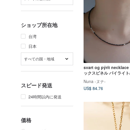
ショップ所在地
台湾
日本
すべての国・地域
svart og pýrít neckl
ックスピネル パイライ
ビーズネックレス 黒 
Nuna -ヌナ-
スピード発送
US$ 84.76
24時間以内に発送
価格