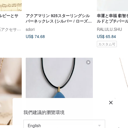
fルビーとサ
アクアマリン 925スターリングシル
幸運と幸福 叡智
バーネックレス (シルバー / ローズゴ
ルドとプチパールの
ールド) | 3月誕生石
誕生石
Tellus（テルス）【天然石アクセサリー】
sdori
RALULU.SHU
US$ 74.68
US$ 65.84
カスタム可
我們建議的瀏覽環境