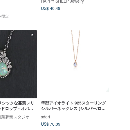
HAPPY SHEEP Jewelry
US$ 40.49
koi限定
クラシックな蔓葉レリ
雫型アイオライト 925スターリング
ドロップ - オパー
シルバーネックレス (シルバー/ロー
ズゴールド)
dio 瑞萊夢臻スタジオ
sdori
US$ 70.09