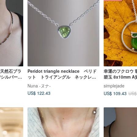
ace 天然石ブラ
Peridot triangle necklace ペリド
幸運のフクロウ 
ト/シルバー
ット トライアングル ネックレ
碧玉 8x10mm 
アースカラー
ス 天然石 グリーン シルバー
シルバー ギフト
Nuna -ヌナ-
simplejade
誕生日プレゼント
US$ 122.43
US$ 109.43
US$