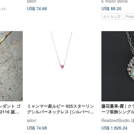
sdori
E moon stone
US$ 74.68
US$ 88.20
.11
カスタム可
Pin
ンダント ゴ
ミャンマー産ルビー 925スターリン
藤花蔓果-露 | 
116 誕生
グシルバーネックレス (シルバー/ロ
ーフ装飾シングル
インギフト
ーズゴールド) | 7月誕生石
ル.S925シルバー
sdori
RealizedStu
US$ 74.68
US$ 1,826.24