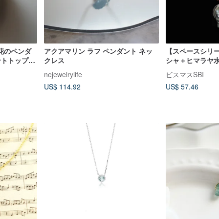
花のペンダ
アクアマリン ラフ ペンダント ネッ
【スペースシリー
ントトップ
クレス
シャ＋ヒマラヤ水
スマン（チタン
nejewelrylife
ビスマスSBI
US$ 114.92
US$ 57.46