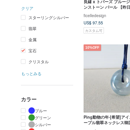
良縁 x トパーズ ブルー
ンストーン パール 【昨日印
クリア
日】ネックレス
ficelledesign
スターリングシルバー
US$ 97.55
翡翠
カスタム可
金属
10%OFF
宝石
クリスタル
もっとみる
カラー
ブルー
Ping動物の年‧[希望]ア
グリーン
ープル翡翠ネックレス韓
シルバー
*1*ラッキー、反悪役