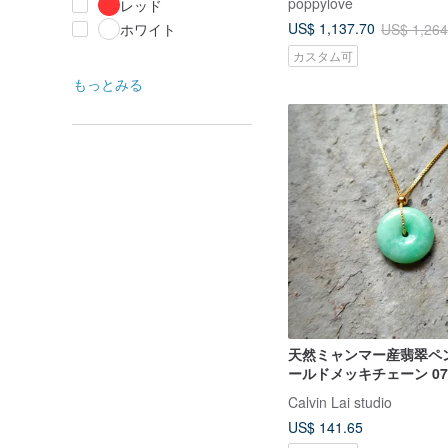
poppylove
レッド
US$ 1,137.70
US$ 1,264
ホワイト
カスタム可
もっとみる
天然ミャンマー産翡翠ペ
ールドメッキチェーン 072
日プレゼント バレンタ
Calvin Lai studio
US$ 141.65