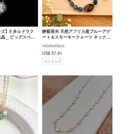
ズ】5 弁ルドラク
静藍茶光 天然アフリカ産ブルーアゲ
晶 _ ビッグスペー
ート＆スモーキークォーツ ネックレ
焼き色）
ス・イヤリングセット 手作り天然石
rebekahbox
アクセサリー
US$ 57.91
カスタム可