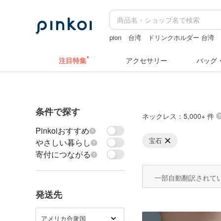
pion
台湾
ドリンクホルダー 台湾
水着
注目特集
アクセサリー
バッグ
条件で探す
ネックレス
：5,000+ 件
Pinkoiおすすめ
宝石
やさしい暮らし
寄付につながる
一部自動翻訳されて
発送先
アメリカ合衆国