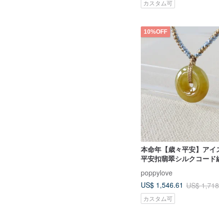
カスタム可
10%OFF
本命年【歳々平安】アイ
平安扣翡翠シルクコード
レス*SA48*金運招来・開
poppylove
US$ 1,546.61
US$ 1,718
カスタム可