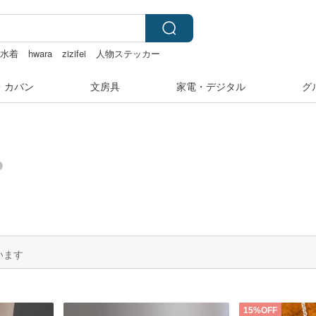
水着
hwara
zizifei
人物ステッカー
・カバン
文房具
家電・デジタル
グ
います
15%OFF