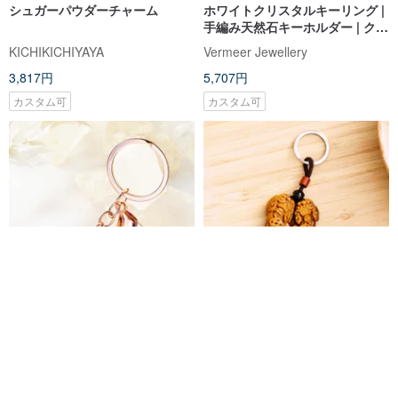
シュガーパウダーチャーム
ホワイトクリスタルキーリング |
手編み天然石キーホルダー | クリ
スタルキーホルダー | バッグチャ
KICHIKICHIYAYA
Vermeer Jewellery
ーム
3,817円
5,707円
カスタム可
カスタム可
アオガンエナジーキーリング-黒
天然タイガーアイと貔貅のキー
曜石+ブラッククリスタル（奉献
ホルダー(開眼供養含み)悪運断ち
を含む）│あなたの考えに焦点を
切り、魔除け、運気転換、金運
グッドグッドラック
グッドグッドラック
当てる│反悪役
アップ、良縁引き寄せ
3,366円
3,949円