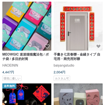
MEOWGIC 迷迷猫猫魔法包 / ポ
手書き七言春聯 - 金縁タイプ 自
チ袋 / 多目的封筒
宅用・商売用対聯
HAOEININ
baiyangstudio
4,447円
2,004円
環境に優しい
カスタム可
送料無料