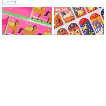
カスタム可
10%OFF
文化総会 好柿馬上花生お年玉袋
2026 You are マーベラス ポチ袋
セット 6枚入り 収納袋とミニカ
ード付き
文化総会
yehandyeh
1,049円
2,803円
3,114円