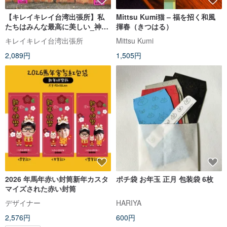
【キレイキレイ台湾出張所】私
Mittsu Kumi猫 – 福を招く和風
たちはみんな最高に美しい_神馬
揮春（きつはる）
春聯3点セット
キレイキレイ台湾出張所
Mittsu Kumi
2,089円
1,505円
2026 年馬年赤い封筒新年カスタ
ポチ袋 お年玉 正月 包装袋 6枚
マイズされた赤い封筒
デザイナー
HARIYA
2,576円
600円