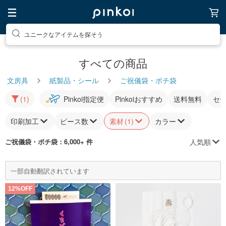
ユニークなアイテムを探そう
すべての商品
文房具
紙製品・シール
ご祝儀袋・ポチ袋
(1)
Pinkoi指定便
Pinkoiおすすめ
送料無料
セ
印刷加工
ピース数
素材
(1)
カラー
人気順
ご祝儀袋・ポチ袋
：6,000+ 件
一部自動翻訳されています
12%OFF