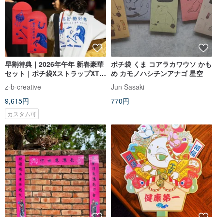
早割特典｜2026年午年 新春豪華
ポチ袋 くま コアラカワウソ かも
セット｜ポチ袋XストラップXTシ
め カモノハシチンアナゴ 星空
ャツX春聯
z-b-creative
Jun Sasaki
9,615円
770円
カスタム可