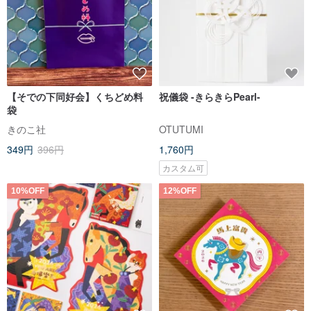
【そでの下同好会】くちどめ料
祝儀袋 -きらきらPearl-
袋
きのこ社
OTUTUMI
349円
396円
1,760円
カスタム可
10%OFF
12%OFF