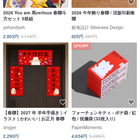
2026 You are 馬verlous 春聯斗
2026 午年飾り春聯 / 活版印刷春
方セット 5枚組
聯
yehandyeh
銀海設計 Silversea Design
2,803円
3,114円
605円
687円
12%OFF
【春聯】2027 年 羊年手描き | イ
フォーチュンキティ - ポチ袋 / 紅
ラスト | かわいい | お正月 春聯
包 / 祝儀袋 (32枚入り)
xingye
PaperMoments
2,290円
4,634円
5,265円