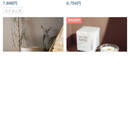
7,898円
6,754円
カスタム可
5%OFF
小日子 I TheHours アロマキャン
200g ウッドシリーズ/天然ソイア
ドル
ロマキャンドル
thehours
MEOWXIANG
3,091円
4,786円
5,037円
8 人がカートに入れています
20%OFF