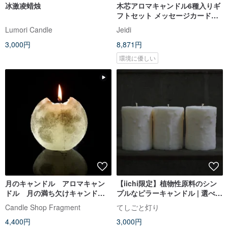
冰激凌蜡烛
木芯アロマキャンドル6種入りギ
フトセット メッセージカード付
き
Lumori Candle
Jeidi
3,000円
8,871円
環境に優しい
月のキャンドル アロマキャン
【iichi限定】植物性原料のシン
ドル 月の満ち欠けキャンド
プルなピラーキャンドル | 選べる
ル スモールサイズ 透明 浪漫
天然精油の香り
Candle Shop Fragment
てしごと灯り
4,400円
3,000円