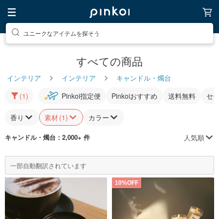
ユニークなアイテムを探そう
すべての商品
インテリア
インテリア
キャンドル・燭台
(1)
Pinkoi指定便
Pinkoiおすすめ
送料無料
セ
香り
素材
(1)
カラー
人気順
キャンドル・燭台
：2,000+ 件
一部自動翻訳されています
10%OFF