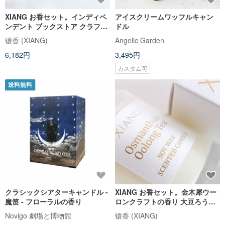
XIANG お香セット。インディペ
アイスクリームワッフルキャン
ンデント ブックストア クラフト
ドル
センテッド ソイ キャンドル
镶香 (XIANG)
Angelic Garden
(190g)
6,182円
3,495円
カスタム可
送料無料
クラシックシアターキャンドル -
XIANG お香セット。金木犀ウー
魔笛 - フローラルの香り
ロンクラフトの香り 大豆ろうそ
く 190g
Novigo 劇場と博物館
镶香 (XIANG)