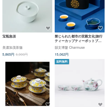
宝瓶急須
禁じられた都市の宮殿文化|旅行
ティーカップティーポットブル
ー宝石モデルとしての富キルギ
美濃加茂茶舗
韻文博鑒 Charmuse
スタン中秋節ギフト
5,865円
6,900円
15,062円
送料無料