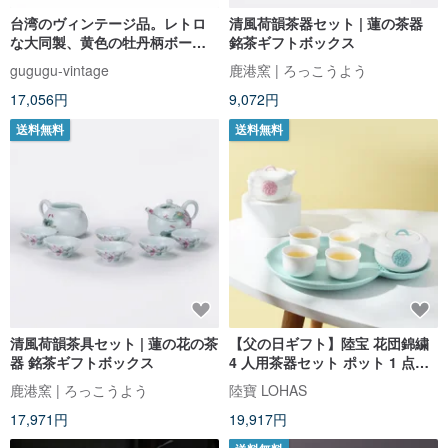
台湾のヴィンテージ品。レトロ
清風荷韻茶器セット | 蓮の茶器
な大同製、黄色の牡丹柄ボーン
銘茶ギフトボックス
チャイナ蓋碗。1 セット販売 #コ
gugugu-vintage
鹿港窯 | ろっこうよう
レクターズアイテム
17,056円
9,072円
送料無料
送料無料
清風荷韻茶具セット | 蓮の花の茶
【父の日ギフト】陸宝 花団錦繍
器 銘茶ギフトボックス
4 人用茶器セット ポット 1 点・
カップ 4 点 紫陽花
鹿港窯 | ろっこうよう
陸寶 LOHAS
17,971円
19,917円