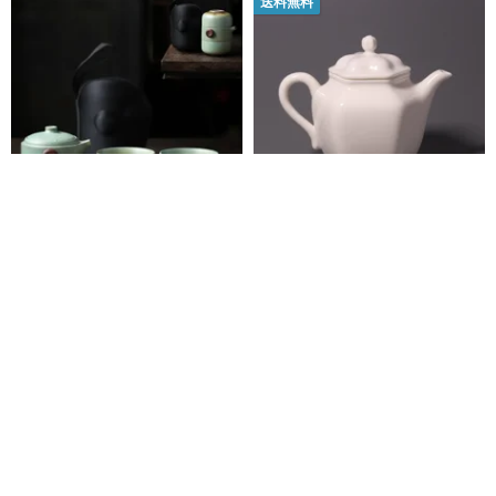
送料無料
Pinzang Shangyan Stoneware
敦武窯 翡翠磁器 六方秋水煮 無地
Muran TeaArtポータブルトラベ
モデル
ルティーセット-1ポットと2カッ
アイオー暮らしの良品 ADDONS
ruo-shui-sketch
プ
6,182円
17,170円
送料無料