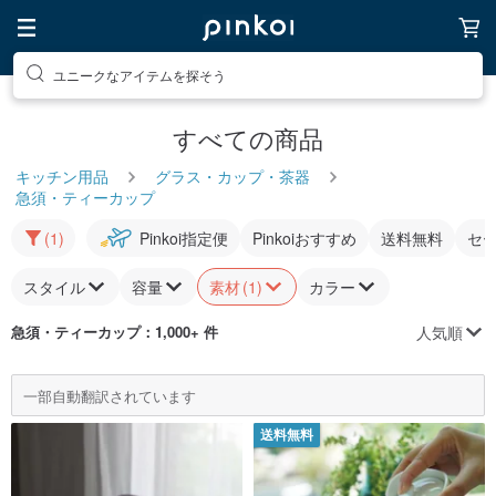
ユニークなアイテムを探そう
すべての商品
キッチン用品
グラス・カップ・茶器
急須・ティーカップ
(1)
Pinkoi指定便
Pinkoiおすすめ
送料無料
セ
スタイル
容量
素材
(1)
カラー
人気順
急須・ティーカップ
：1,000+ 件
一部自動翻訳されています
送料無料