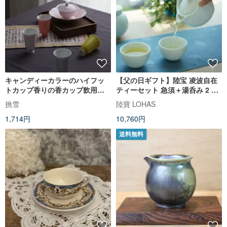
キャンディーカラーのハイフッ
【父の日ギフト】陸宝 凌波自在
トカップ香りの香カップ飲用テ
ティーセット 急須＋湯呑み 2 個
ィーカップ80ml高温色釉薬手作
陶器製お茶セット
挑雪
陸寶 LOHAS
り中国茶セット
1,714円
10,760円
送料無料