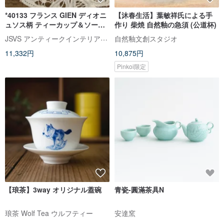
*40133 フランス GIEN ディオニ
【沐春生活】葉敏祥氏による手
ュソス柄 ティーカップ＆ソーサ
作り 柴焼 自然釉の急須 (公道杯)
ーセット
JSVS アンティークインテリアセレクトショップ
自然釉文創スタジオ
11,332円
10,875円
Pinkoi限定
【琅茶】3way オリジナル蓋碗
青瓷-圓滿茶具N
琅茶 Wolf Tea ウルフティー
安達窯