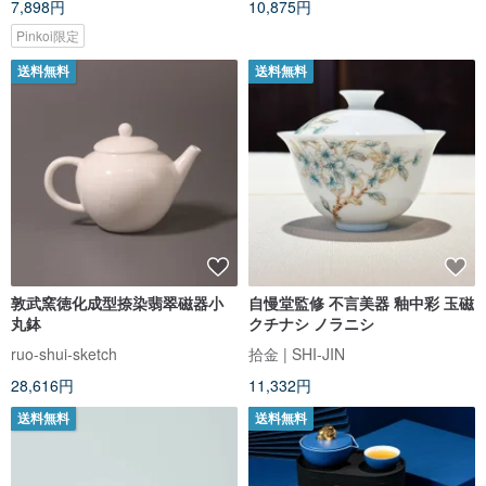
7,898円
10,875円
Pinkoi限定
送料無料
送料無料
敦武窯徳化成型捺染翡翠磁器小
自慢堂監修 不言美器 釉中彩 玉磁
丸鉢
クチナシ ノラニシ
ruo-shui-sketch
拾金 | SHI-JIN
28,616円
11,332円
送料無料
送料無料